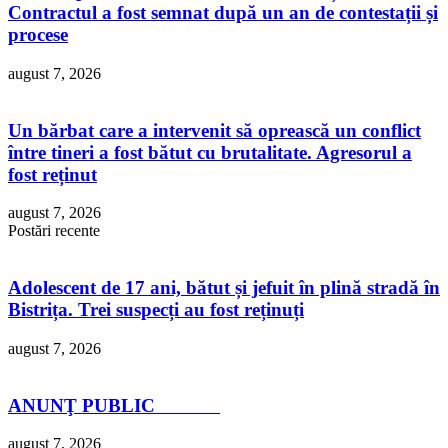
Contractul a fost semnat după un an de contestații și
procese
august 7, 2026
Un bărbat care a intervenit să oprească un conflict
între tineri a fost bătut cu brutalitate. Agresorul a
fost reținut
august 7, 2026
Postări recente
Adolescent de 17 ani, bătut și jefuit în plină stradă în
Bistrița. Trei suspecți au fost reținuți
august 7, 2026
ANUNŢ PUBLIC
august 7, 2026