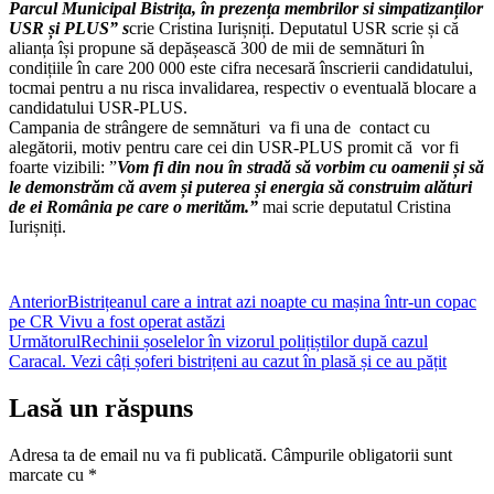
Parcul Municipal Bistrița, în prezența membrilor si simpatizanților
USR și PLUS” s
crie Cristina Iurișniți. Deputatul USR scrie și că
alianța își propune să depășească 300 de mii de semnături în
condițiile în care 200 000 este cifra necesară înscrierii candidatului,
tocmai pentru a nu risca invalidarea, respectiv o eventuală blocare a
candidatului USR-PLUS.
Campania de strângere de semnături va fi una de contact cu
alegătorii, motiv pentru care cei din USR-PLUS promit că vor fi
foarte vizibili: ”
Vom fi din nou în stradă să vorbim cu oamenii și să
le demonstrăm că avem și puterea și energia să construim alături
de ei România pe care o merităm.”
mai scrie deputatul Cristina
Iurișniți.
Anterior
Bistrițeanul care a intrat azi noapte cu mașina într-un copac
pe CR Vivu a fost operat astăzi
Următorul
Rechinii șoselelor în vizorul polițiștilor după cazul
Caracal. Vezi câți șoferi bistrițeni au cazut în plasă și ce au pățit
Lasă un răspuns
Adresa ta de email nu va fi publicată.
Câmpurile obligatorii sunt
marcate cu
*