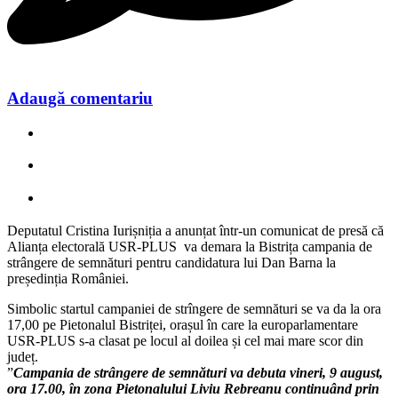
Adaugă comentariu
Deputatul Cristina Iurișniția a anunțat într-un comunicat de presă că
Alianța electorală USR-PLUS va demara la Bistrița campania de
strângere de semnături pentru candidatura lui Dan Barna la
președinția României.
Simbolic startul campaniei de strîngere de semnături se va da la ora
17,00 pe Pietonalul Bistriței, orașul în care la europarlamentare
USR-PLUS s-a clasat pe locul al doilea și cel mai mare scor din
județ.
”
Campania de strângere de semnături va debuta vineri, 9 august,
ora 17.00, în zona Pietonalului Liviu Rebreanu continuând prin