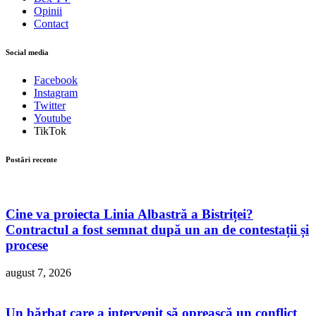
Opinii
Contact
Social media
Facebook
Instagram
Twitter
Youtube
TikTok
Postări recente
Cine va proiecta Linia Albastră a Bistriței?
Contractul a fost semnat după un an de contestații și
procese
august 7, 2026
Un bărbat care a intervenit să oprească un conflict