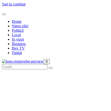
Sari la conținut
Home
Știrea zilei
Politică
Local
In vizor
Business
Bex TV
Opinii
X