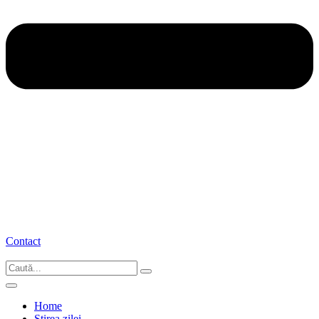
Contact
Home
Știrea zilei