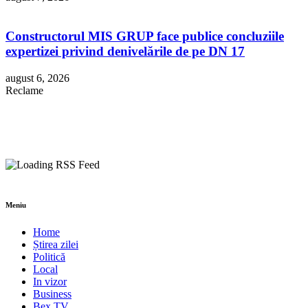
Constructorul MIS GRUP face publice concluziile
expertizei privind denivelările de pe DN 17
august 6, 2026
Reclame
Meniu
Home
Știrea zilei
Politică
Local
In vizor
Business
Bex TV