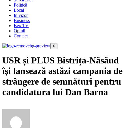
Politică
Local
In vizor
Business
Bex TV
Opinii
Contact
X
USR și PLUS Bistrița-Năsăud
își lansează astăzi campania de
strângere de semnături pentru
candidatura lui Dan Barna