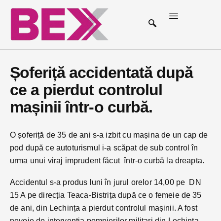
Șoferiță accidentată după
ce a pierdut controlul
mașinii într-o curbă.
O șoferiță de 35 de ani s-a izbit cu mașina de un cap de
pod după ce autoturismul i-a scăpat de sub control în
urma unui viraj imprudent făcut într-o curbă la dreapta.
Accidentul s-a produs luni în jurul orelor 14,00 pe DN
15 A pe direcția Teaca-Bistrița după ce o femeie de 35
de ani, din Lechința a pierdut controlul mașinii. A fost
nevoie de intervenția pompierilor militari din Lechința