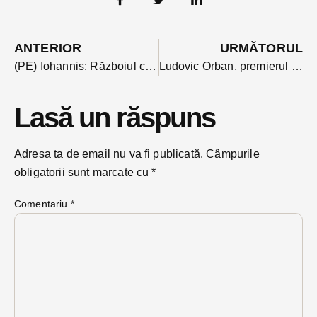
ANTERIOR
URMĂTORUL
(PE) Iohannis: Războiul cu PSD nu s-a terminat. Urmează bătăliile pentru prezidențiale, locale și parlamentare
Ludovic Orban, premierul desemnat are 10 zile pentru a-și face cabinetul și programul de guvernare
Lasă un răspuns
Adresa ta de email nu va fi publicată.
Câmpurile
obligatorii sunt marcate cu
*
Comentariu
*