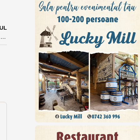
UL
Diana Morar îl acuză Radu Moldovan de fake news în povestea bugetului ”zero cu minus”