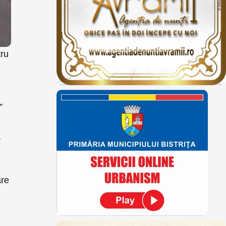
tru
”
a
are