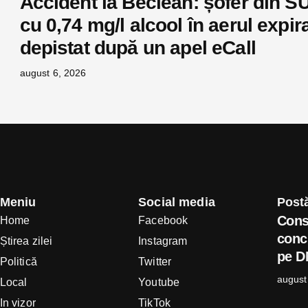
Accident la Beclean: șofer din S
cu 0,74 mg/l alcool în aerul expira
depistat după un apel eCall
august 6, 2026
Meniu
Social media
Postă
Cons
Home
Facebook
concl
Știrea zilei
Instagram
pe D
Politică
Twitter
august
Local
Youtube
In vizor
TikTok