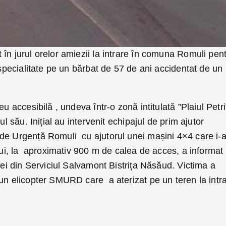
în jurul orelor amiezii la intrare în comuna Romuli pen
e specialitate pe un bărbat de 57 de ani accidentat de un
eu accesibilă , undeva într-o zonă intitulată ”Plaiul Petri
ul său. Inițial au intervenit echipajul de prim ajutor
de Urgență Romuli cu ajutorul unei mașini 4×4 care i-
ului, la aproximativ 900 m de calea de acces, a informat
 cei din Serviciul Salvamont Bistrița Năsăud. Victima a
 un elicopter SMURD care a aterizat pe un teren la intr