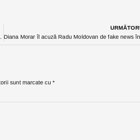
URMĂTOR
ale: miercuri plenul trebuie să o abroge
torii sunt marcate cu
*