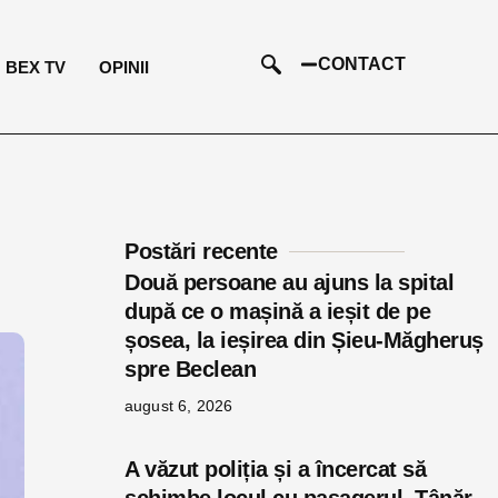
CONTACT
BEX TV
OPINII
Postări recente
Două persoane au ajuns la spital
după ce o mașină a ieșit de pe
șosea, la ieșirea din Șieu-Măgheruș
spre Beclean
august 6, 2026
A văzut poliția și a încercat să