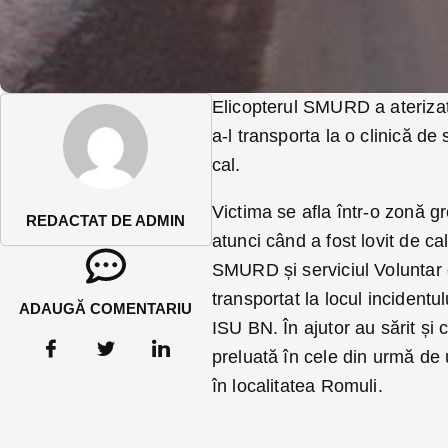
Elicopterul SMURD a aterizat 
a-l transporta la o clinică d
cal.
Victima se afla într-o zonă gr
REDACTAT DE ADMIN
atunci când a fost lovit de cal
SMURD și serviciul Voluntar 
transportat la locul incident
ADAUGĂ COMENTARIU
ISU BN. În ajutor au sărit și
preluată în cele din urmă de
în localitatea Romuli.