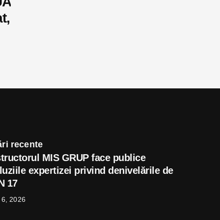
UA
t,
ri recente
tructorul MIS GRUP face publice
uziile expertizei privind denivelările de
N 17
 6, 2026