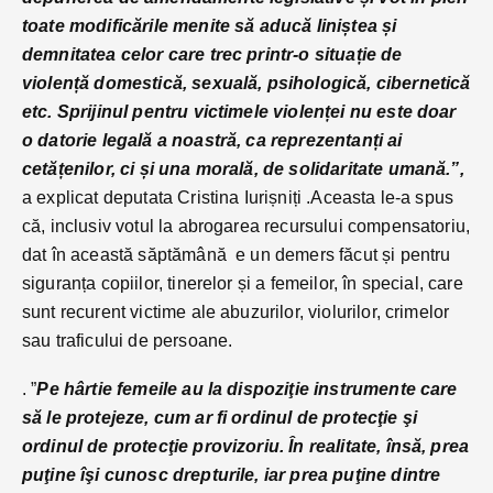
toate modificările menite să aducă liniștea și
demnitatea celor care trec printr-o situație de
violență domestică, sexuală, psihologică, cibernetică
etc. Sprijinul pentru victimele violenței nu este doar
o datorie legală a noastră, ca reprezentanți ai
cetățenilor, ci și una morală, de solidaritate umană.”,
a explicat deputata Cristina Iurișniți .Aceasta le-a spus
că, inclusiv votul la abrogarea recursului compensatoriu,
dat în această săptămână e un demers făcut și pentru
siguranța copiilor, tinerelor și a femeilor, în special, care
sunt recurent victime ale abuzurilor, violurilor, crimelor
sau traficului de persoane.
. ”
Pe hârtie femeile au la dispoziţie instrumente care
să le protejeze, cum ar fi ordinul de protecţie şi
ordinul de protecţie provizoriu. În realitate, însă, prea
puţine îşi cunosc drepturile, iar prea puţine dintre