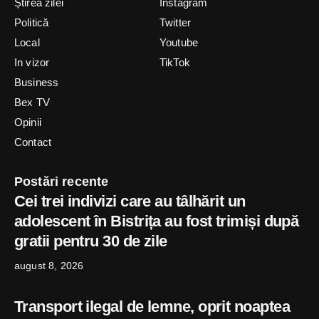
Știrea zilei
Instagram
Politică
Twitter
Local
Youtube
In vizor
TikTok
Business
Bex TV
Opinii
Contact
Postări recente
Cei trei indivizi care au tâlhărit un
adolescent în Bistrița au fost trimiși după
gratii pentru 30 de zile
august 8, 2026
Transport ilegal de lemne, oprit noaptea