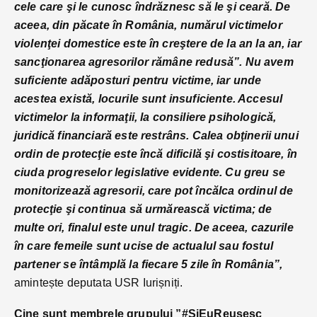
cele care şi le cunosc îndrăznesc să le şi ceară. De
aceea, din păcate în România, numărul victimelor
violenţei domestice este în creştere de la an la an, iar
sancţionarea agresorilor rămâne redusă”.
Nu avem
suficiente adăposturi pentru victime, iar unde
acestea există, locurile sunt insuficiente. Accesul
victimelor la informaţii, la consiliere psihologică,
juridică financiară este restrâns. Calea obţinerii unui
ordin de protecţie este încă dificilă şi costisitoare, în
ciuda progreselor legislative evidente. Cu greu se
monitorizează agresorii, care pot încălca ordinul de
protecţie şi continua să urmărească victima; de
multe ori, finalul este unul tragic. De aceea, cazurile
în care femeile sunt ucise de actualul sau fostul
partener se întâmplă la fiecare 5 zile în România”,
amintește deputata USR Iurișniți.
Cine sunt membrele grupului ”#ȘiEuReușesc