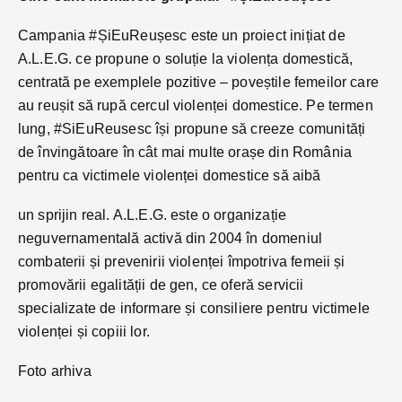
Campania #ȘiEuReușesc este un proiect inițiat de
A.L.E.G. ce propune o soluție la violența domestică,
centrată pe exemplele pozitive – poveștile femeilor care
au reușit să rupă cercul violenței domestice. Pe termen
lung, #SiEuReusesc își propune să creeze comunități
de învingătoare în cât mai multe orașe din România
pentru ca victimele violenței domestice să aibă
un sprijin real. A.L.E.G. este o organizație
neguvernamentală activă din 2004 în domeniul
combaterii și prevenirii violenței împotriva femeii și
promovării egalității de gen, ce oferă servicii
specializate de informare și consiliere pentru victimele
violenței și copiii lor.
Foto arhiva