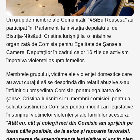
Un grup de membre ale Comunității ”#ȘiEu Reușesc” au
participat în Parlament la invitația deputatului de
Bistrița-Năsăud, Cristina Iurișniți la o întâlnire
organizată de Comisia pentru Egalitate de Șanse a
Camerei Deputaților în cadrul celor 16 zile de activism
împotriva violenței asupra femeilor.
Membrele grupului, victime ale violenței domestice care
au avut curajul să se desprindă din relații abuzive s-au
întâlnit cu președinta Comisiei pentru egalitatea de
şanse, Cristina Iurișniți și cu membrii comisiei pentru a
solicita susținerea Comisiei pentru modificări legislative
în sprijinul victimelor violenței și ale familiilor acestora:
”
Atât eu, cât și colegii mei din Comisie am sprijinit pe
toate căile posibile, de la avize și rapoarte favorabil,
depunerea de amendamente legislative și vot în plen