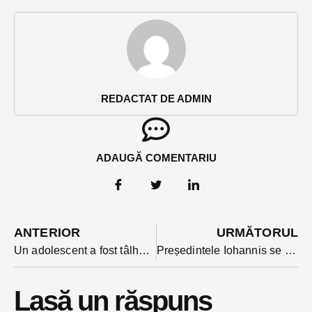
REDACTAT DE ADMIN
ADAUGĂ COMENTARIU
ANTERIOR
URMĂTORUL
Un adolescent a fost tâlhărit pe străzile Bistriței chiar de Ziua Națională. Ce a pățit agresorul
Președintele Iohannis se declară susținătorul alegerilor în două tururi și a presedintilor de consilii din majoritatea consilierilor
Lasă un răspuns