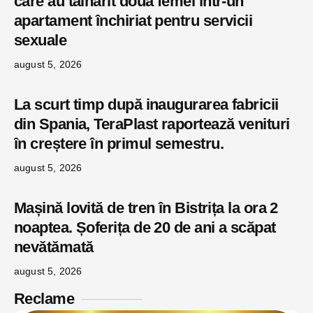
care au tâlhărit două femei într-un
apartament închiriat pentru servicii
sexuale
august 5, 2026
La scurt timp după inaugurarea fabricii
din Spania, TeraPlast raportează venituri
în creștere în primul semestru.
august 5, 2026
Mașină lovită de tren în Bistrița la ora 2
noaptea. Șoferița de 20 de ani a scăpat
nevătămată
august 5, 2026
Reclame