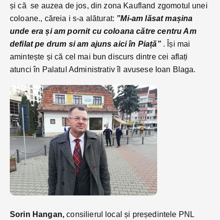
și că se auzea de jos, din zona Kaufland zgomotul unei
coloane., căreia i s-a alăturat:
”Mi-am lăsat mașina
unde era și am pornit cu coloana către centru Am
defilat pe drum si am ajuns aici în Piață”
. Își mai
amintește și că cel mai bun discurs dintre cei aflați
atunci în Palatul Administrativ îl avusese Ioan Blaga.
Sorin Hangan,
consilierul local și președintele PNL