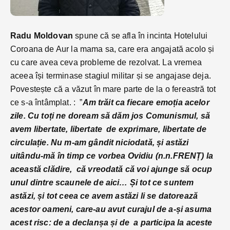
Radu Moldovan
spune că se afla în incinta Hotelului
Coroana de Aur la mama sa, care era angajată acolo și
cu care avea ceva probleme de rezolvat. La vremea
aceea își terminase stagiul militar și se angajase deja.
Povestește că a văzut în mare parte de la o fereastră tot
ce s-a întâmplat. : ”
Am trăit ca fiecare emoția acelor
zile. Cu toți ne doream să dăm jos Comunismul, să
avem libertate, libertate de exprimare, libertate de
circulație. Nu m-am gândit niciodată, și astăzi
uitându-mă în timp ce vorbea Ovidiu (n.n.FRENȚ) la
această clădire, că vreodată că voi ajunge să ocup
unul dintre scaunele de aici… Și tot ce suntem
astăzi, și tot ceea ce avem astăzi li se datorează
acestor oameni, care-au avut curajul de a-și asuma
acest risc: de a declanșa și de a participa la aceste