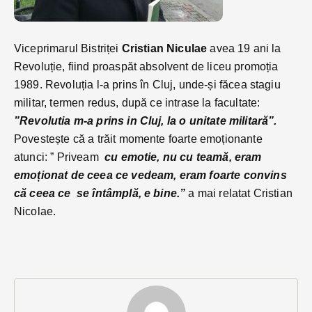
Viceprimarul Bistriței
Cristian Niculae
avea 19 ani la
Revoluție, fiind proaspăt absolvent de liceu promoția
1989. Revoluția l-a prins în Cluj, unde-și făcea stagiu
militar, termen redus, după ce intrase la facultate:
”Revolutia m-a prins in Cluj, la o unitate militară”.
Povestește că a trăit momente foarte emoționante
atunci: ” Priveam
cu emotie, nu cu teamă, eram
emoționat de ceea ce vedeam, eram foarte convins
că ceea ce se întâmplă, e bine.”
a mai relatat Cristian
Nicolae.