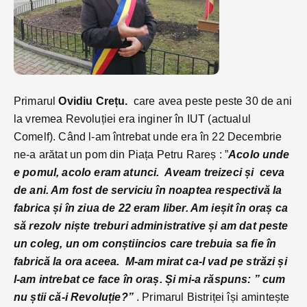
Primarul
Ovidiu Crețu.
care avea peste peste 30 de ani
la vremea Revoluției era inginer în IUT (actualul
Comelf). Când l-am întrebat unde era în 22 Decembrie
ne-a arătat un pom din Piața Petru Rareș : ”
Acolo unde
e pomul, acolo eram atunci. Aveam treizeci și ceva
de ani. Am fost de serviciu în noaptea respectivă la
fabrica și în ziua de 22 eram liber. Am ieșit în oraș ca
să rezolv niște treburi administrative și am dat peste
un coleg, un om conștiincios care trebuia sa fie în
fabrică la ora aceea. M-am mirat ca-l vad pe străzi și
l-am intrebat ce face în oraș. Și mi-a răspuns: ” cum
nu știi că-i Revoluție?”
. Primarul Bistriței își amintește