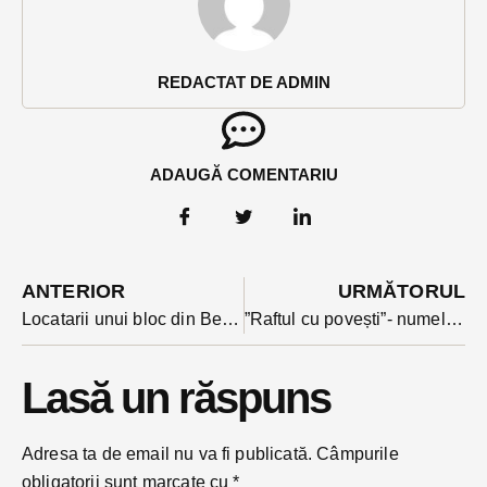
REDACTAT DE ADMIN
ADAUGĂ COMENTARIU
ANTERIOR
URMĂTORUL
Locatarii unui bloc din Beclean evacuați duminică din pricina unui incendiu de la un magazin
”Raftul cu povești”- numele unei inițiative a societății civile care a fondat o bibliotecă în Arcalia
Lasă un răspuns
Adresa ta de email nu va fi publicată.
Câmpurile
obligatorii sunt marcate cu
*