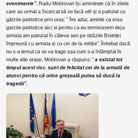
evenimente”
. Radu Moldovan își amintește că în zilele
care au urmat a încercat să se facă util și a patrulat cu
gărzile patriotice prin oraș: ” Îmi aduc aminte ca erau
garzile patriotice aici si pentru ca eu terminasem deja
armata am patrulat în câteva seri pe străzile Bistriței
împreună cu armata și cu cei de la miliție”. Întrebat dacă
nu s-a temut ca se va trage așa cum s-a întâmplat în
multe alte orașe, Moldovan a răspuns: ”
a existat tot
timpul acest risc. sunt de felicitat cei de la armată de
atunci pentru că orice greșeală putea să ducă la
tragedii”.