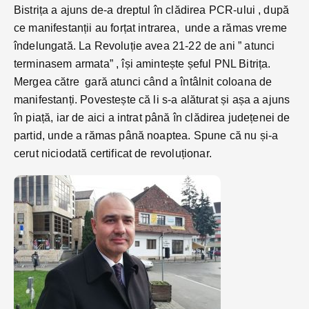
Bistrița a ajuns de-a dreptul în clădirea PCR-ului , după
ce manifestanții au forțat intrarea, unde a rămas vreme
îndelungată. La Revoluție avea 21-22 de ani ” atunci
terminasem armata” , își amintește șeful PNL Bitrița.
Mergea către gară atunci când a întâlnit coloana de
manifestanți. Povestește că li s-a alăturat și așa a ajuns
în piață, iar de aici a intrat până în clădirea județenei de
partid, unde a rămas până noaptea. Spune că nu și-a
cerut niciodată certificat de revoluționar.