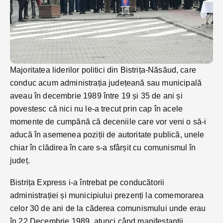
Majoritatea liderilor politici din Bistrița-Năsăud, care
conduc acum administrația județeană sau municipală
aveau în decembrie 1989 între 19 și 35 de ani și
povestesc că nici nu le-a trecut prin cap în acele
momente de cumpănă că deceniile care vor veni o să-i
aducă în asemenea poziții de autoritate publică, unele
chiar în clădirea în care s-a sfârșit cu comunismul în
județ.
Bistrița Express i-a întrebat pe conducătorii
administrației și municipiului prezenți la comemorarea
celor 30 de ani de la căderea comunismului unde erau
în 22 Decembrie 1989, atunci când manifestanții