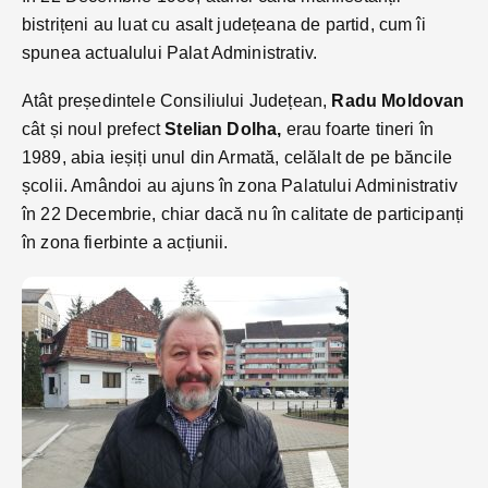
bistrițeni au luat cu asalt județeana de partid, cum îi
spunea actualului Palat Administrativ.
Atât președintele Consiliului Județean,
Radu Moldovan
cât și noul prefect
Stelian Dolha,
erau foarte tineri în
1989, abia ieșiți unul din Armată, celălalt de pe băncile
școlii. Amândoi au ajuns în zona Palatului Administrativ
în 22 Decembrie, chiar dacă nu în calitate de participanți
în zona fierbinte a acțiunii.