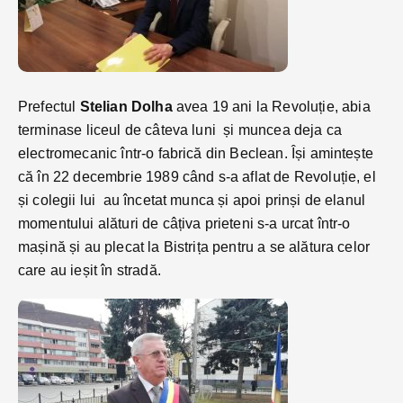
Prefectul
Stelian Dolha
avea 19 ani la Revoluție, abia
terminase liceul de câteva luni și muncea deja ca
electromecanic într-o fabrică din Beclean. Își amintește
că în 22 decembrie 1989 când s-a aflat de Revoluție, el
și colegii lui au încetat munca și apoi prinși de elanul
momentului alături de câțiva prieteni s-a urcat într-o
mașină și au plecat la Bistrița pentru a se alătura celor
care au ieșit în stradă.