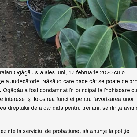
raian Ogâgău s-a ales luni, 17 februarie 2020 cu o
nțe a Judecătoriei Năsăud care cade cât se poate de pro
or. Ogâgău a fost condamnat în principal la închisoare c
 interese și folosirea funcției pentru favorizarea unor
rea dreptului de a candida pentru trei ani, sentința avân
prezinte la serviciul de probațiune, să anunțe la poliție