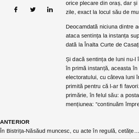
orice plecare din oraș, dar ș
zile, exact la locul său de m
Deocamdată niciuna dintre a
ataca sentința la instanța sup
dată la Înalta Curte de Casați
Și dacă sentința de luni nu-
în primă instanță, aceasta în 
electoratului, cu câteva luni 
primită pentru că l-ar fi favo
primărie, în felul său: a posta
mențiunea: ”continuăm împr
ANTERIOR
În Bistrița-Năsăud muncesc, cu acte în regulă, cetățeni din 33 de țări. Indienii sunt cei mai