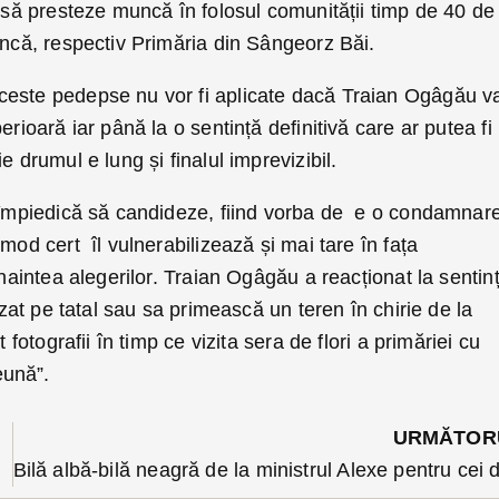
i să presteze muncă în folosul comunității timp de 40 de
uncă, respectiv Primăria din Sângeorz Băi.
ceste pedepse nu vor fi aplicate dacă Traian Ogâgău v
erioară iar până la o sentință definitivă care ar putea fi
e drumul e lung și finalul imprevizibil.
l împiedică să candideze, fiind vorba de e o condamnar
mod cert îl vulnerabilizează și mai tare în fața
înaintea alegerilor. Traian Ogâgău a reacționat la sentin
rizat pe tatal sau sa primească un teren în chirie de la
t fotografii în timp ce vizita sera de flori a primăriei cu
eună”.
URMĂTOR
 numeroși