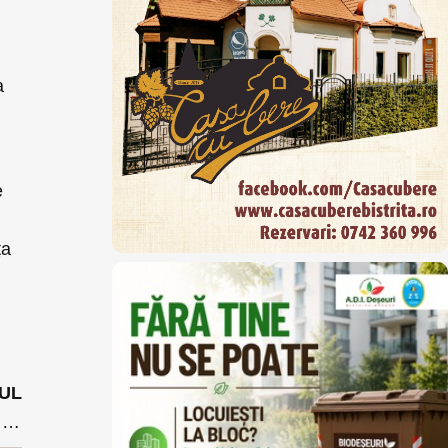
a
e
ța
UL
Bilă albă-bilă neagră de la ministrul Alexe pentru cei doi bistrițeni care l-au precedat: ”Deneș, cel mai slab ministru”. Ce a spus de Doina Pană