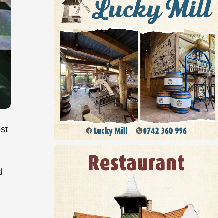
st
u
d