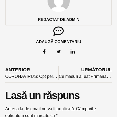
REDACTAT DE ADMIN
ADAUGĂ COMENTARIU
ANTERIOR
URMĂTORUL
CORONAVIRUS: Opt persoane sunt în carantină în Bistrița-Năsăud. O femeie intubată internată în Spitalul Județean a declarat la trezire ca a revenit din Torino
Ce măsuri a luat Primăria Bistrița în criza coronavirusului și de ce sunt nemulțumiți unii funcționari
Lasă un răspuns
Adresa ta de email nu va fi publicată.
Câmpurile
obligatorii sunt marcate cu
*