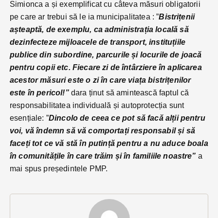
Simionca a și exemplificat cu câteva măsuri obligatorii
pe care ar trebui să le ia municipalitatea : ”
Bistrițenii
așteaptă, de exemplu, ca administrația locală să
dezinfecteze mijloacele de transport, instituțiile
publice din subordine, parcurile și locurile de joacă
pentru copii etc. Fiecare zi de întârziere în aplicarea
acestor măsuri este o zi în care viața bistrițenilor
este în pericol!”
dara ținut să amintească faptul că
responsabilitatea individuală și autoprotecția sunt
esențiale: ”
Dincolo de ceea ce pot să facă alții pentru
voi, vă îndemn să vă comportați responsabil și să
faceți tot ce vă stă în putință pentru a nu aduce boala
în comunitățile în care trăim și în familiile noastre”
a
mai spus președintele PMP.