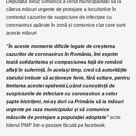
Deputatul Ionuț Simionca a cerut municipalității să ia
câteva măsuri urgente de protejare a locuitorilor în
contextul cazurilor de suspiciune de infectare cu
coronavirus apărute în zonă și comunice clar care sunt
aceste măsuri
”În aceste momente dificile legate de creșterea
cazurilor de coronavirus în România, îmi exprim
toată solidaritatea și compasiunea față de românii
aflați în suferință. În același timp, cred că autoritățile
statului trebuie să acționeze ferm, fără ezitare, pentru
limitarea acestei epidemii.
Luând cunoștință de
suspiciunile de infectare cu coronavirus a celor
șapte bistrițeni, mi-aș dori ca Primăria să ia măsuri
urgente pe raza municipiului și să comunice
măsurile de protejare a populației adoptate”
scrie
liderul PMP într-o postare făcută pe facebook.