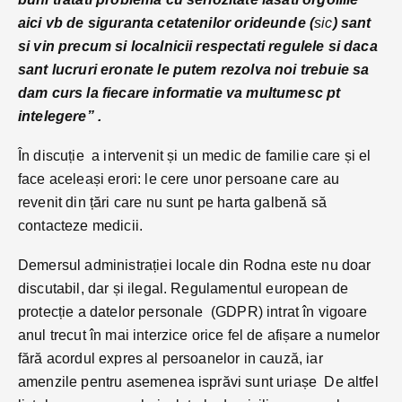
aici vb de siguranta cetatenilor orideunde (
sic
) sant
si vin precum si localnicii respectati regulele si daca
sant lucruri eronate le putem rezolva noi trebuie sa
dam curs la fiecare informatie va multumesc pt
intelegere” .
În discuție a intervenit și un medic de familie care și el
face aceleași erori: le cere unor persoane care au
revenit din țări care nu sunt pe harta galbenă să
contacteze medicii.
Demersul administrației locale din Rodna este nu doar
discutabil, dar și ilegal. Regulamentul european de
protecție a datelor personale (GDPR) intrat în vigoare
anul trecut în mai interzice orice fel de afișare a numelor
fără acordul expres al persoanelor in cauză, iar
amenzile pentru asemenea isprăvi sunt uriașe De altfel