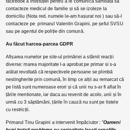
facebook a instituției pentru a le comunica sâmbătă să
contacteze medicul de familie și să se izoleze la
domiciliu (Nota red. numele le-am hașurat noi ) sau să-l
contacteze pe primarul Valentin Grapini, pe șeful SVSU
sau pe agentul de poliție din comună.
Au făcut harcea-parcea GDPR
Afișarea numelor pe site-ul primăriei a stârnit reacții
diverse: marea majoritate l-a aprobat pe primar si s-a
arătat revoltată că respectivele persoane se plimbă
nestingherite prin comună, în timp ce alții au remarcat că
pe listă sunt numeroase erori și că unii nu s-ar fi aflat în
țările mentionate, iar daca au revenit de acolo, unii și în
urmă cu 3 săptămâni, țările în cauză nu sunt pe listele
cu restricții.
Primarul Tinu Grapini a intervenit împăciutor : ”
Oameni
buni tratati problema cu seriozitate lasati orgoliile