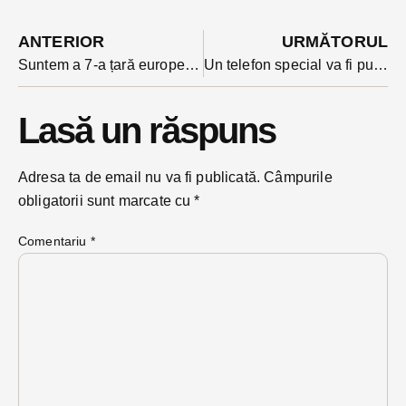
ANTERIOR
URMĂTORUL
Suntem a 7-a țară europeană care anunță stare de urgență. România a intrat în scenariul 3 al epidemiei
Un telefon special va fi pus în județ la dispoziția celor aflați în carantină și izolare, a stabilit nou constituitul Centru de Coordonare a Intervenției
Lasă un răspuns
Adresa ta de email nu va fi publicată.
Câmpurile
obligatorii sunt marcate cu
*
Comentariu
*