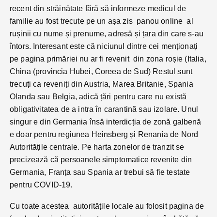
recent din străinătate fără să informeze medicul de
familie au fost trecute pe un așa zis panou online al
rușinii cu nume și prenume, adresă și țara din care s-au
întors. Interesant este că niciunul dintre cei menționați
pe pagina primăriei nu ar fi revenit din zona roșie (Italia,
China (provincia Hubei, Coreea de Sud) Restul sunt
trecuți ca reveniți din Austria, Marea Britanie, Spania
Olanda sau Belgia, adică țări pentru care nu există
obligativitatea de a intra în carantină sau izolare. Unul
singur e din Germania însă interdicția de zonă galbenă
e doar pentru regiunea Heinsberg și Renania de Nord
Autoritățile centrale. Pe harta zonelor de tranzit se
precizează că persoanele simptomatice revenite din
Germania, Franța sau Spania ar trebui să fie testate
pentru COVID-19.
Cu toate acestea autoritățile locale au folosit pagina de