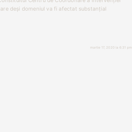
ou constituitul Centru de Coordonare a Intervenției
nciare deși domeniul va fi afectat substanțial
martie 17, 2020 la 6:31 pm