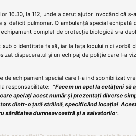
relor 16.30, la 112, unde a cerut ajutor invocând că s-a
 și deficit pulmonar. O ambulanță special echipată c
 echipament complet de protecție biologică s-a depl
t sub o identitate falsă, iar la fața locului nici vorbă
at dispeceratul și un echipaj de poliție care l-a viz
e de echipament special care l-a indisponibilizat vr
 la responsabilitate:
”Facem un apel la cetățeni să 
are apelați acest număr și prezentați diverse simpt
ntors dintr-o țară străină, specificând locația! Aces
ru sănătatea dumneavoastră și a salvatorilo
r.