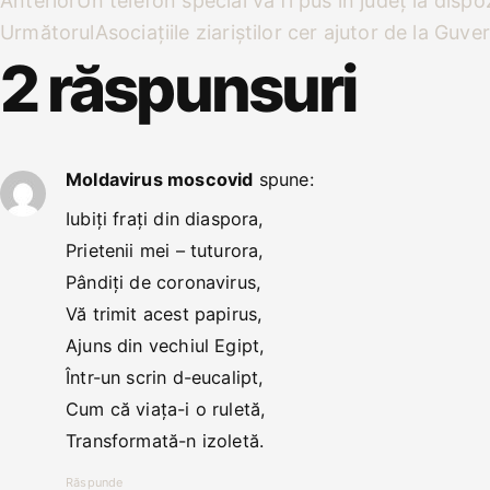
Anterior
Un telefon special va fi pus în județ la dispo
Următorul
Asociațiile ziariștilor cer ajutor de la Guve
2 răspunsuri
Moldavirus moscovid
spune:
Iubiți frați din diaspora,
Prietenii mei – tuturora,
Pândiți de coronavirus,
Vă trimit acest papirus,
Ajuns din vechiul Egipt,
Într-un scrin d-eucalipt,
Cum că viața-i o ruletă,
Transformată-n izoletă.
Răspunde