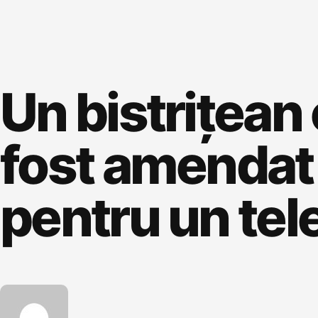
Un bistrițean
fost amendat c
pentru un tele