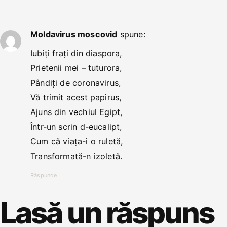
Moldavirus moscovid
spune:
Iubiți frați din diaspora,
Prietenii mei – tuturora,
Pândiți de coronavirus,
Vă trimit acest papirus,
Ajuns din vechiul Egipt,
Într-un scrin d-eucalipt,
Cum că viața-i o ruletă,
Transformată-n izoletă.
Răspunde
Lasă un răspuns