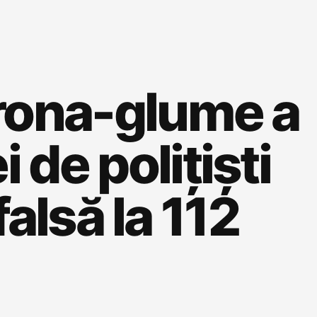
orona-glume a
de polițiști
alsă la 112