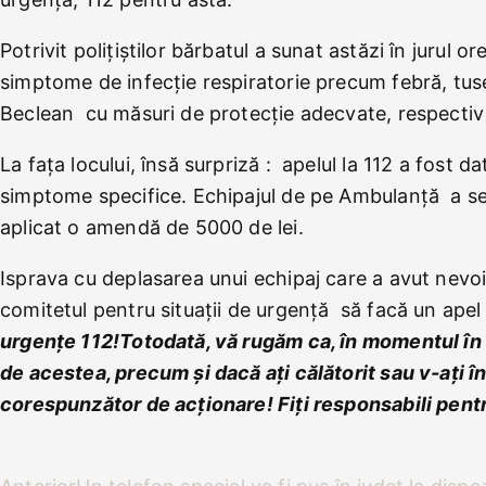
Potrivit polițiștilor bărbatul a sunat astăzi în jurul o
simptome de infecție respiratorie precum febră, tuse
Beclean cu măsuri de protecție adecvate, respectiv
La fața locului, însă surpriză : apelul la 112 a fost da
simptome specifice. Echipajul de pe Ambulanță a sesiz
aplicat o amendă de 5000 de lei.
Isprava cu deplasarea unui echipaj care a avut nevoi
comitetul pentru situații de urgență să facă un apel
urgențe 112!Totodată, vă rugăm ca, în momentul în c
de acestea, precum și dacă ați călătorit sau v-ați î
corespunzător de acționare! Fiți responsabili pent