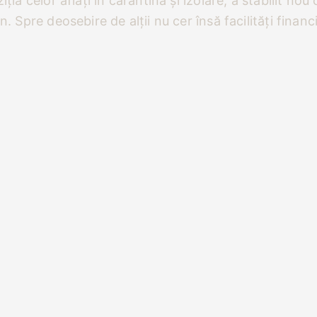
ziția celor aflați în carantină și izolare, a stabilit n
rn. Spre deosebire de alții nu cer însă facilități fina