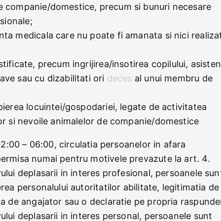
de companie/domestice, precum si bunuri necesare
esionale;
nta medicala care nu poate fi amanata si nici realiza
tificate, precum ingrijirea/insotirea copilului, asiste
ve sau cu dizabilitati ori
deces
al unui membru de
pierea locuintei/gospodariei, legate de activitatea
lor si nevoile animalelor de companie/domestice
 22:00 – 06:00, circulatia persoanelor in afara
permisa numai pentru motivele prevazute la art. 4.
ului deplasarii in interes profesional, persoanele sun
rea personalului autoritatilor abilitate, legitimatia de
ata de angajator sau o declaratie pe propria raspunde
ului deplasarii in interes personal, persoanele sunt