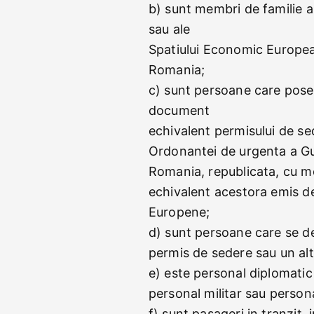
b) sunt membri de familie a
sau ale
Spatiului Economic European
Romania;
c) sunt persoane care pose
document
echivalent permisului de sed
Ordonantei de urgenta a Guv
Romania, republicata, cu mo
echivalent acestora emis de a
Europene;
d) sunt persoane care se de
permis de sedere sau un al
e) este personal diplomatic 
personal militar sau person
f) sunt pasageri in tranzit, 