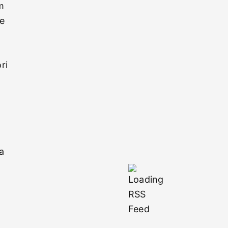
im
de
ri
a