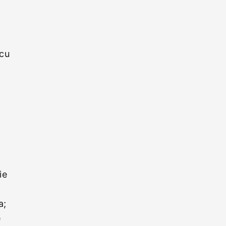
 cu
n
ie
a;
e