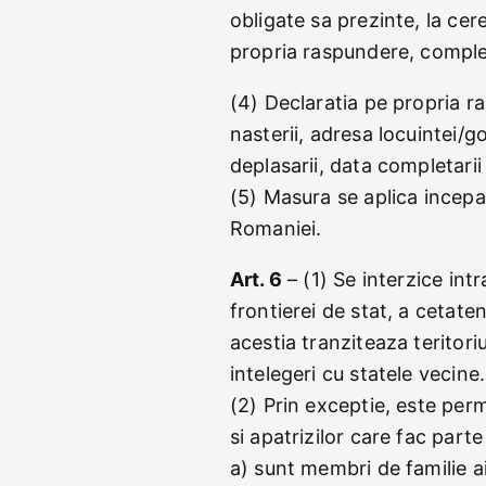
obligate sa prezinte, la cere
propria raspundere, complet
(4) Declaratia pe propria 
nasterii, adresa locuintei/go
deplasarii, data completarii
(5) Masura se aplica incep
Romaniei.
Art. 6
– (1) Se interzice int
frontierei de stat, a cetateni
acestia tranziteaza teritori
intelegeri cu statele vecine.
(2) Prin exceptie, este perm
si apatrizilor care fac part
a) sunt membri de familie a