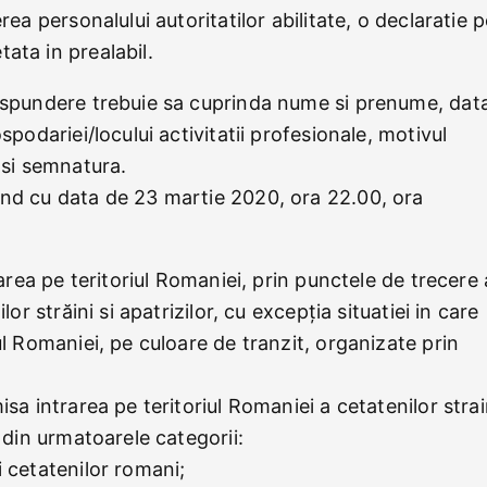
rea personalului autoritatilor abilitate, o declaratie 
ata in prealabil.
raspundere trebuie sa cuprinda nume si prenume, dat
spodariei/locului activitatii profesionale, motivul
 si semnatura.
and cu data de 23 martie 2020, ora 22.00, ora
rarea pe teritoriul Romaniei, prin punctele de trecere 
lor străini si apatrizilor, cu excepția situatiei in care
ul Romaniei, pe culoare de tranzit, organizate prin
isa intrarea pe teritoriul Romaniei a cetatenilor strai
e din urmatoarele categorii:
i cetatenilor romani;