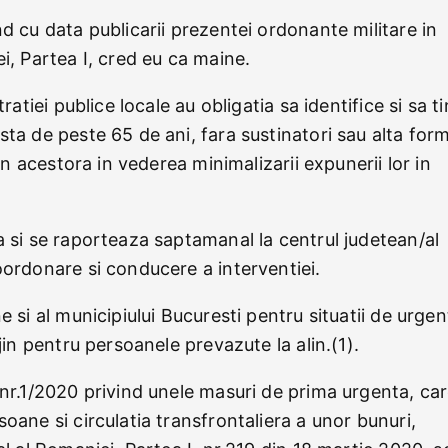
d cu data publicarii prezentei ordonante militare in
i, Partea I, cred eu ca maine.
ratiei publice locale au obligatia sa identifice si sa t
sta de peste 65 de ani, fara sustinatori sau alta for
jin acestora in vederea minimalizarii expunerii lor in
a si se raporteaza saptamanal la centrul judetean/al
oordonare si conducere a interventiei.
e si al municipiului Bucuresti pentru situatii de urgen
ijin pentru persoanele prevazute la alin.(1).
nr.1/2020 privind unele masuri de prima urgenta, ca
oane si circulatia transfrontaliera a unor bunuri,