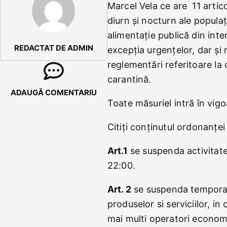
Marcel Vela ce are 11 articol
diurn și nocturn ale populaț
alimentație publică din inte
REDACTAT DE ADMIN
excepția urgențelor, dar și 
reglementări referitoare la 
carantină.
ADAUGĂ COMENTARIU
Toate măsuriel intră în vig
Citiți conținutul ordonanței
Art.1
se suspenda activitate
22:00.
Art. 2
se suspenda temporar 
produselor si serviciilor, i
mai multi operatori economi