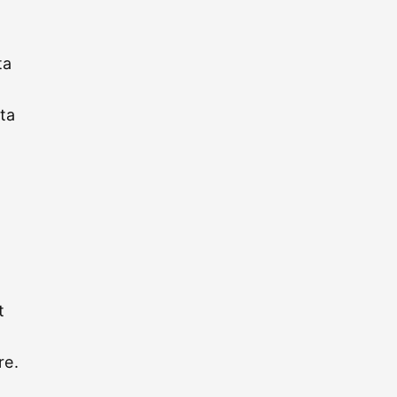
ta
nta
t
re.