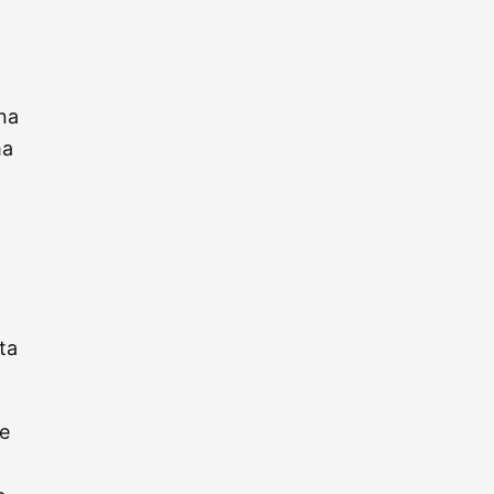
ina
ma
ta
re