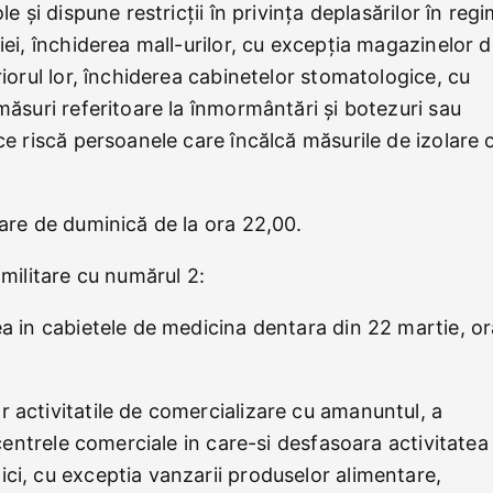
e și dispune restricții în privința deplasărilor în reg
iei, închiderea mall-urilor, cu excepția magazinelor 
riorul lor, închiderea cabinetelor stomatologice, cu
măsuri referitoare la înmormântări și botezuri sau
ce riscă persoanele care încălcă măsurile de izolare o
oare de duminică de la ora 22,00.
 militare cu numărul 2:
a in cabietele de medicina dentara din 22 martie, or
activitatile de comercializare cu amanuntul, a
n centrele comerciale in care-si desfasoara activitatea
ci, cu exceptia vanzarii produselor alimentare,