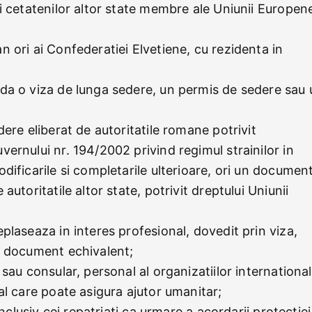
i cetatenilor altor state membre ale Uniunii Europen
 ori ai Confederatiei Elvetiene, cu rezidenta in
da o viza de lunga sedere, un permis de sedere sau 
ere eliberat de autoritatile romane potrivit
ernului nr. 194/2002 privind regimul strainilor in
dificarile si completarile ulterioare, ori un documen
utoritatile altor state, potrivit dreptului Uniunii
plaseaza in interes profesional, dovedit prin viza,
t document echivalent;
sau consular, personal al organizatiilor international
al care poate asigura ajutor umanitar;
inclusiv cei repatriati ca urmare a acordarii protectiei