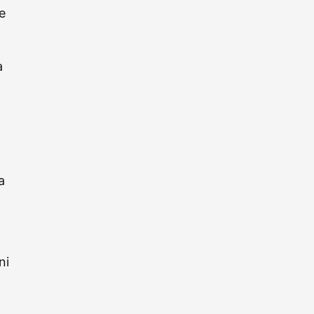
pe
a
a
ni