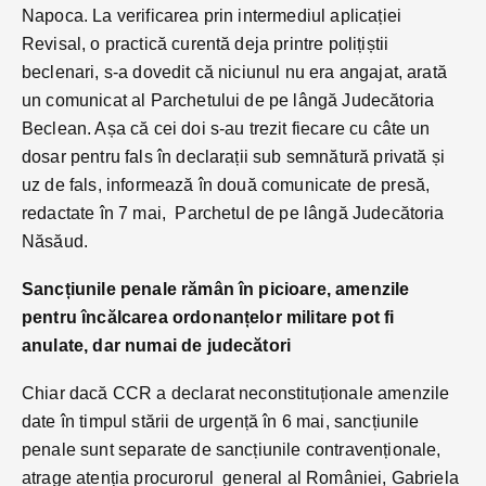
Napoca. La verificarea prin intermediul aplicației
Revisal, o practică curentă deja printre polițiștii
beclenari, s-a dovedit că niciunul nu era angajat, arată
un comunicat al Parchetului de pe lângă Judecătoria
Beclean. Așa că cei doi s-au trezit fiecare cu câte un
dosar pentru fals în declarații sub semnătură privată și
uz de fals, informează în două comunicate de presă,
redactate în 7 mai, Parchetul de pe lângă Judecătoria
Năsăud.
Sancțiunile penale rămân în picioare, amenzile
pentru încălcarea ordonanțelor militare pot fi
anulate, dar numai de judecători
Chiar dacă CCR a declarat neconstituționale amenzile
date în timpul stării de urgență în 6 mai, sancțiunile
penale sunt separate de sancțiunile contravenționale,
atrage atenția procurorul general al României, Gabriela