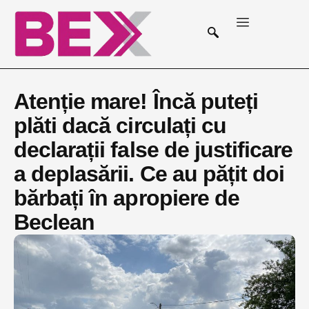
Atenție mare! Încă puteți
plăti dacă circulați cu
declarații false de justificare
a deplasării. Ce au pățit doi
bărbați în apropiere de
Beclean