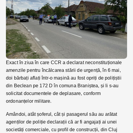
Exact în ziua în care CCR a declarat neconstituționale
amenzile pentru încălcarea stării de urgență, în 6 mai,
doi bărbați aflați într-o mașină au fost opriți de polițiștii
din Beclean pe 172 D în comuna Braniștea, și li s-au
solicitat documentele de deplasare, conform
ordonanțelor militare.
Amândoi, atât șoferul, cât și pasagerul său au arătat
agenților de poliție declarații că ar fi angajați ai unei
societăți comerciale, cu profil de construcții, din Cluj