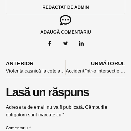
REDACTAT DE ADMIN
ADAUGĂ COMENTARIU
ANTERIOR
URMĂTORUL
Violenta casnică la cote alarmante în timpul izolării. Județul n-a făcut excepție
Accident într-o intersecție cu probleme: neacordarea priorității, veșnica poveste
Lasă un răspuns
Adresa ta de email nu va fi publicată.
Câmpurile
obligatorii sunt marcate cu
*
Comentariu
*