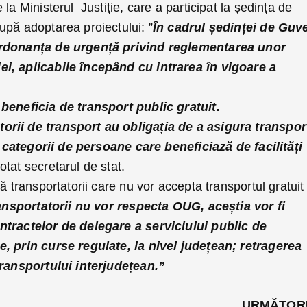
la Ministerul Justiție, care a participat la ședința de
upă adoptarea proiectului: ”
În cadrul ședinței de Guv
Ordonanța de urgență privind reglementarea unor
i, aplicabile începând cu intrarea în vigoare a
 beneficia de transport public gratuit.
rii de transport au obligația de a asigura transpor
or categorii de persoane care beneficiază de facilități
otat secretarul de stat.
ă transportatorii care nu vor accepta transportul gratuit 
ransportatorii nu vor respecta OUG, aceștia vor fi
ntractelor de delegare a serviciului public de
e, prin curse regulate, la nivel județean; retragerea
transportului interjudețean.”
URMĂTOR