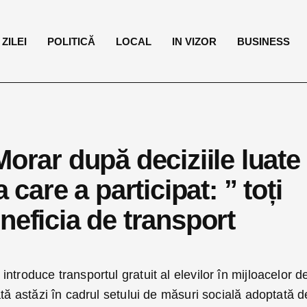
ZILEI
POLITICĂ
LOCAL
IN VIZOR
BUSINESS
Morar după deciziile luate
 care a participat: ” toți
neficia de transport
ntroduce transportul gratuit al elevilor în mijloacelor d
ată astăzi în cadrul setului de măsuri socială adoptată d