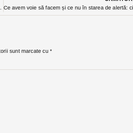
en în apropierea Bistriței
torii sunt marcate cu
*