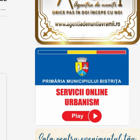
Ce avem voie să facem și ce nu în starea de alertă: circulăm în afara localităților doar cu motiv și declarație, terasele rămân închise, parcurile se deschid, nu și locurile de joacă (TEXT INTEGRAL hotărâre)