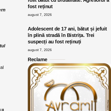
fost bătut cu brutalitate. Agresorul a
fost reținut
ern
august 7, 2026
Adolescent de 17 ani, bătut și jefuit
în plină stradă în Bistrița. Trei
suspecți au fost reținuți
tul
august 7, 2026
Reclame
al
UL