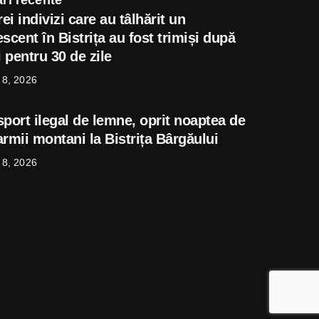
rei indivizi care au tâlhărit un
scent în Bistrița au fost trimiși după
i pentru 30 de zile
 8, 2026
sport ilegal de lemne, oprit noaptea de
rmii montani la Bistrița Bârgăului
 8, 2026