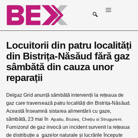
Locuitorii din patru localități
din Bistrița-Năsăud fără gaz
sâmbătă din cauza unor
reparații
Delgaz Grid anunță sămbătă intervenții la rețeaua de
gaz care traversează patru localități din Bistrița-Năsăud.
Această înseamnă sistarea alimentării cu gaze,
sâmbătă, 23 mai în
Apatiu, Bozieș, Chețiu si Strugureni.
Furnizorul de gaz invocă un incident survenit la rețeaua
de distribuție a gazelor naturale și lucrările începute