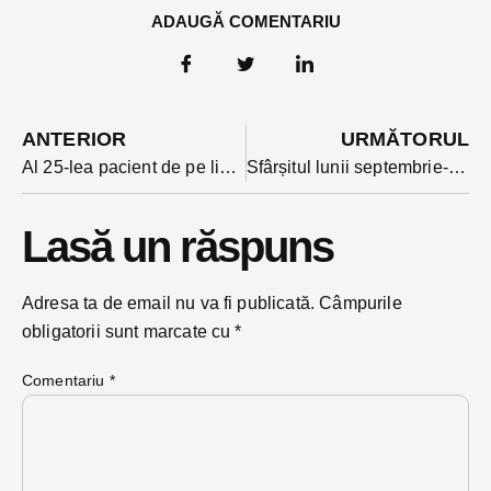
ADAUGĂ COMENTARIU
ANTERIOR
URMĂTORUL
Al 25-lea pacient de pe lista județeană a deceselor Covid 19 a murit ieri în Spitalul Județean
Sfârșitul lunii septembrie- cel mai probabil termen pentru alegerile locale în viziunea Guvernului
Lasă un răspuns
Adresa ta de email nu va fi publicată.
Câmpurile
obligatorii sunt marcate cu
*
Comentariu
*