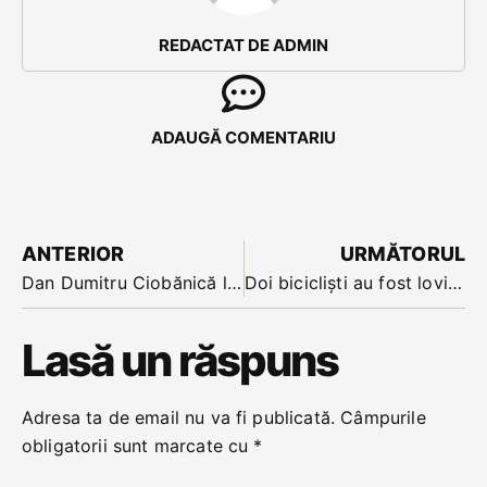
REDACTAT DE ADMIN
ADAUGĂ COMENTARIU
ANTERIOR
URMĂTORUL
Dan Dumitru Ciobănică la BEX Tv despre proiectele de infrastructura a Bistriței
Doi bicicliști au fost loviți sâmbătă de autoturisme în două accidente. Politia le recomandă șoferilor prudență
Lasă un răspuns
Adresa ta de email nu va fi publicată.
Câmpurile
obligatorii sunt marcate cu
*