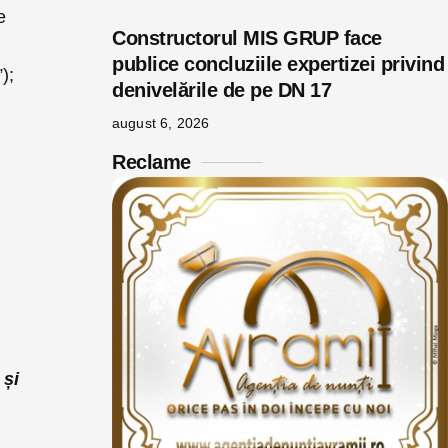
e
Constructorul MIS GRUP face
publice concluziile expertizei privind
);
denivelările de pe DN 17
august 6, 2026
Reclame
a
 și