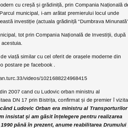
dern cu creșă și grădiniță, prin Compania Națională d
 Parcul municipal, i-am arătat premierului locul unde
eastă investiție (actuala grădiniță “Dumbrava Minunată”
nicipal, tot prin Compania Națională de Investiții, după
a acestuia.
 de viață similar cu cel oferit de orașele moderne din
r-o postare pe facebook .
oan.turc.33/videos/1021688224968415
l din 2007 cand cu Ludovic orban ministru al
itaea DN 17 prin Bistrița, confirmat și de premier î vizit
 când Ludovic Orban era ministru al Transporturilor
am insistat și am găsit înțelegere pentru realizarea
in 1990 până în prezent, anume reabilitarea Drumului