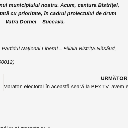
anul municipiului nostru. Acum, centura Bistriței,
atată cu prioritate, în cadrul proiectului de drum
 – Vatra Dornei – Suceava.
 Partidul Național Liberal – Filiala Bistrița-Năsăud,
00012)
URMĂTOR
at că dacă își fac poze si le pun pe facebook cu traseele, e gata, au proiect