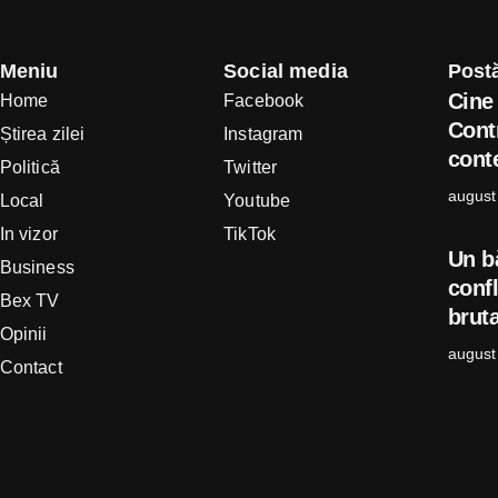
Meniu
Social media
Postă
Cine 
Home
Facebook
Cont
Știrea zilei
Instagram
conte
Politică
Twitter
august
Local
Youtube
In vizor
TikTok
Un b
Business
confl
Bex TV
bruta
Opinii
august
Contact