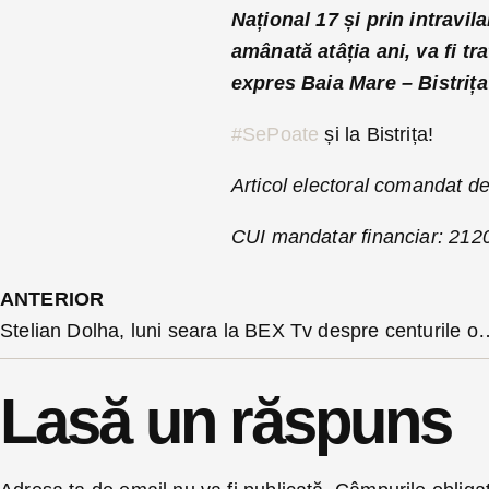
Național 17 și prin intravil
amânată atâția ani, va fi tr
expres Baia Mare – Bistrița
#SePoate
și la Bistrița!
Articol electoral comandat de
CUI mandatar financiar: 212
ANTERIOR
Stelian Dolha, luni seara la BEX Tv despre centurile ocolitoare din judet: ” cei din PSD și-au imagin
Lasă un răspuns