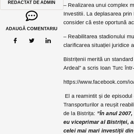
REDACTAT DE ADMIN
– Realizarea unui complex mo
Investitii. La deplasarea prin
consider că este oportună ac
ADAUGĂ COMENTARIU
– Reabilitarea stadionului mu
clarificarea situației juridice 
Bistrițenii merită un standard
Ardeal” a scris Ioan Turc înt
https://www.facebook.com/i
El a reamintit și de episodu
Transporturilor a reușit reabil
de la Bistrița:
”În anul 2007,
eu viceprimar al Bistriței, 
celei mai mari investiții d