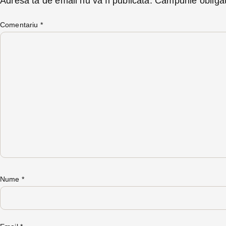
Adresa ta de email nu va fi publicată.
Câmpurile obliga
Comentariu
*
Nume
*