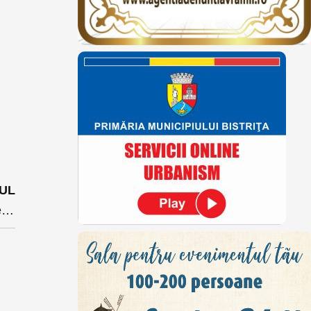
UL
Maraton electoral în această seară la BEx TV. avem emisiuni de la 18,00, 19,00 si 20,00