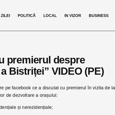
ZILEI
POLITICĂ
LOCAL
IN VIZOR
BUSINESS
cu premierul despre
a Bistriței” VIDEO (PE)
e pe facebook ce a discutat cu premierul în vizita de l
lor de dezvoltare a orașului:
dențiale și nerezidențiale;