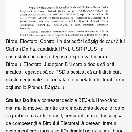
Biroul Electoral Central i-a dat astăzi câștig de cauză lui
Stelian Dolha, candidatul PNL-USR-PLUS la
contestația pe care a depus-o împotriva hotărârii
Biroului Electoral Județean BN care a decis că ar fi
încalcat legea după ce PSD a sesizat că ar fi distribuit
măsti medicinale cu ambalaje etichetate electoral într-o
acțiune la Prundu Bârgăului.
Stelian Dolha
a contestat decizia BEJ-ului invocând
mai multe motive, printre care inexistența dovezilor care
sa probeze ca ar fi impărtit, personal măști, dar și lipsa
de competență a Biroului Electoral Județean, într-un
eveniment presupus a se fi întâmplat pe raza unui birou