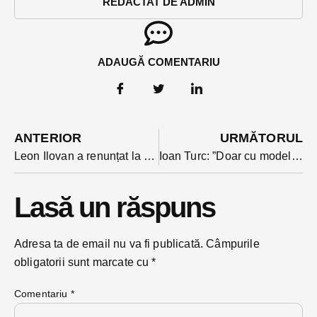
REDACTAT DE ADMIN
ADAUGĂ COMENTARIU
ANTERIOR
URMĂTORUL
Leon Ilovan a renunțat la haina militară pentru candidatura la Primăria Rebrișoara
Ioan Turc: ”Doar cu modele de bune practici ieșim din fundatura în care ne-a băgat PSD-ul”
Lasă un răspuns
Adresa ta de email nu va fi publicată.
Câmpurile
obligatorii sunt marcate cu
*
Comentariu
*