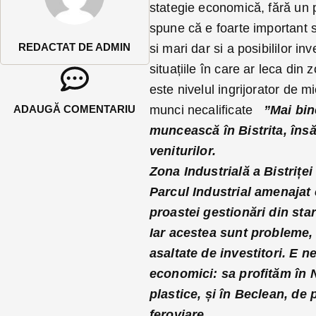
stategie economică, fără un p
spune că e foarte important să
REDACTAT DE ADMIN
si mari dar si a posibililor inv
situațiile în care ar leca din 
este nivelul ingrijorator de 
ADAUGĂ COMENTARIU
munci necalificate
”Mai bin
muncească în Bistrita, însă 
veniturilor.
Zona Industrială a Bistriței
Parcul Industrial amenajat
proastei gestionări din start
Iar acestea sunt probleme, 
asaltate de investitori. E n
economici: sa profităm în N
plastice, și în Beclean, de p
feroviare.