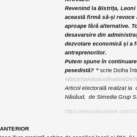
Revenind la Bistrița, Leoni
această firmă să-și revoce 
aproape fără alternative. T
desavarsire din administrați
dezvotare economică și a f
antreprenorilor.
Putem spune în continuare 
pesedistă? ”
scrie Dolha în
#BistrițaNăsăudÎnainteDeT
Articol electorală realizat la
Năsăud, de Simedia Grup S
https://www.facebook.com/
ANTERIOR