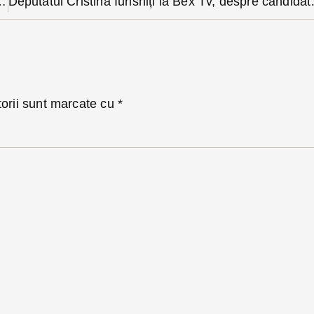
onsilieri locali ai PNL (VIDEO)
Deputatul Cristina Iu
torii sunt marcate cu
*