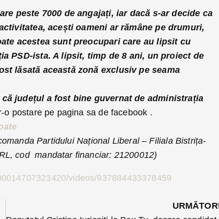
 are peste 7000 de angajați, iar dacă s-ar decide ca
activitatea, acești oameni ar rămâne pe drumuri,
oate acestea sunt preocupari care au lipsit cu
a PSD-ista. A lipsit, timp de 8 ani, un proiect de
ost lăsată această zonă exclusiv pe seama
că județul a fost bine guvernat de administrația
tr-o postare pe pagina sa de facebook .
oate
 comanda Partidului Național Liberal – Filiala Bistrița-
RL, cod
mandatar financiar: 21200012)
100014707323420/videos/937884433378459
URMĂTOR