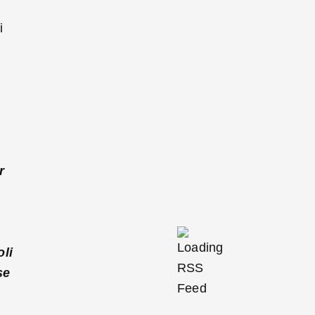
i
r
oli
se