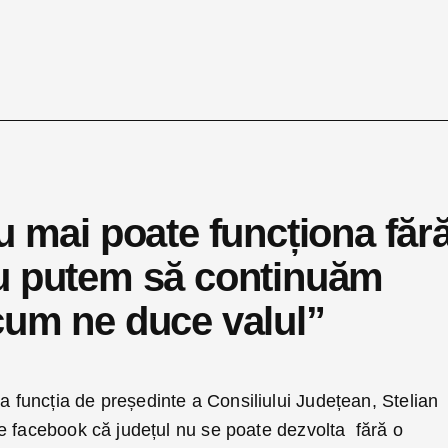
u mai poate funcționa făr
nu putem să continuăm
cum ne duce valul”
uncția de președinte a Consiliului Județean, Stelian
e facebook că județul nu se poate dezvolta fără o