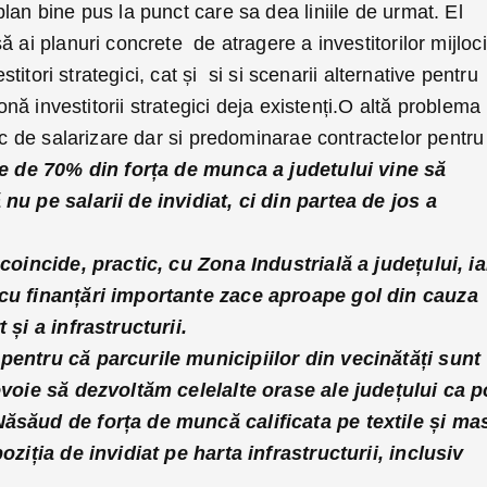
lan bine pus la punct care sa dea liniile de urmat. El
 ai planuri concrete de atragere a investitorilor mijloci
estitori strategici, cat și si si scenarii alternative pentru
zonă investitorii strategici deja existenți.O altă problema
mic de salarizare dar si predominarae contractelor pentru
e de 70% din forța de munca a judetului vine să
nu pe salarii de invidiat, ci din partea de jos a
 coincide, practic, cu Zona Industrială a județului, ia
 cu finanțări importante zace aproape gol din cauza
 și a infrastructurii.
pentru că parcurile municipiilor din vecinătăți sunt
evoie să dezvoltăm celelalte orase ale județului ca p
ăsăud de forța de muncă calificata pe textile și ma
oziția de invidiat pe harta infrastructurii, inclusiv