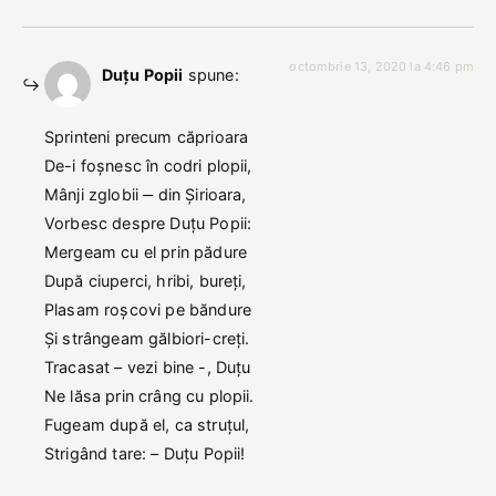
octombrie 13, 2020 la 4:46 pm
Duțu Popii
spune:
Sprinteni precum căprioara
De-i foșnesc în codri plopii,
Mânji zglobii ‒ din Șirioara,
Vorbesc despre Duțu Popii:
Mergeam cu el prin pădure
După ciuperci, hribi, bureți,
Plasam roșcovi pe băndure
Și strângeam gălbiori-creți.
Tracasat – vezi bine -, Duțu
Ne lăsa prin crâng cu plopii.
Fugeam după el, ca struțul,
Strigând tare: – Duțu Popii!