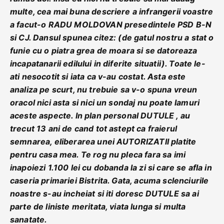
multe, cea mai buna descriere a infrangerii voastre
a facut-o RADU MOLDOVAN presedintele PSD B-N
si CJ. Dansul spunea citez: (de gatul nostru a stat o
funie cu o piatra grea de moara si se datoreaza
incapatanarii edilului in diferite situatii). Toate le-
ati nesocotit si iata ca v-au costat. Asta este
analiza pe scurt, nu trebuie sa v-o spuna vreun
oracol nici asta si nici un sondaj nu poate lamuri
aceste aspecte. In plan personal DUTULE , au
trecut 13 ani de cand tot astept ca fraierul
semnarea, eliberarea unei AUTORIZATII platite
pentru casa mea. Te rog nu pleca fara sa imi
inapoiezi 1.100 lei cu dobanda la zi si care se afla in
caseria primariei Bistrita. Gata, acuma sclenciurile
noastre s-au incheiat si iti doresc DUTULE sa ai
parte de liniste meritata, viata lunga si multa
sanatate.