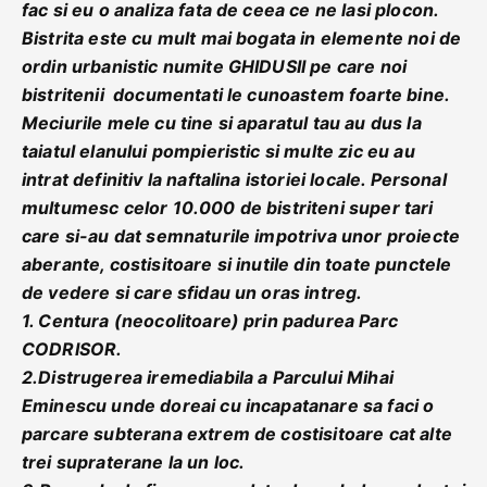
fac si eu o analiza fata de ceea ce ne lasi plocon.
Bistrita este cu mult mai bogata in elemente noi de
ordin urbanistic numite GHIDUSII pe care noi
bistritenii documentati le cunoastem foarte bine.
Meciurile mele cu tine si aparatul tau au dus la
taiatul elanului pompieristic si multe zic eu au
intrat definitiv la naftalina istoriei locale. Personal
multumesc celor 10.000 de bistriteni super tari
care si-au dat semnaturile impotriva unor proiecte
aberante, costisitoare si inutile din toate punctele
de vedere si care sfidau un oras intreg.
1. Centura (neocolitoare) prin padurea Parc
CODRISOR.
2.Distrugerea iremediabila a Parcului Mihai
Eminescu unde doreai cu incapatanare sa faci o
parcare subterana extrem de costisitoare cat alte
trei supraterane la un loc.