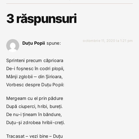
3 răspunsuri
octombrie 11, 2020 la 1:21 pm
Duțu Popii
spune:
Sprinteni precum căprioara
De-i foșnesc în codri plopii,
Mânji zglobii ‒ din Șirioara,
Vorbesc despre Duțu Popii:
Mergeam cu el prin pădure
După ciuperci, hribi, bureți.
De nu-i țineam în băndure,
Duțu-și zdrobea hribii-creți.
Tracasat – vezi bine – Duțu