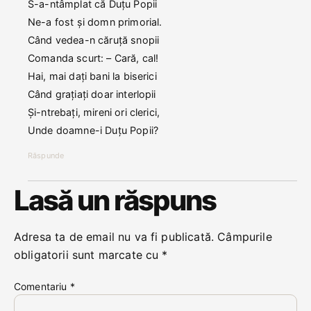
S-a-ntâmplat că Duțu Popii
Ne-a fost și domn primorial.
Când vedea-n căruță snopii
Comanda scurt: – Cară, cal!
Hai, mai dați bani la biserici
Când grațiați doar interlopii
Și-ntrebați, mireni ori clerici,
Unde doamne-i Duțu Popii?
Răspunde
Lasă un răspuns
Adresa ta de email nu va fi publicată.
Câmpurile
obligatorii sunt marcate cu
*
Comentariu
*