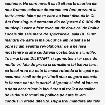
subiecte. Nu sunt nevoit sa iti citesc brosurica din
nou frumos colorata deoarece am fost prezent la
toate acele faine poze care au iscat discutii in CL.
Am fost singurul cetatean din cei peste 80.000 din
municipiu care a fost evacuat de doua ori de Politia
Locala din sala mare de spectacole, sala CL. Sunt
mandru de asta si ma bucur ca am reusit sa te
opresc din avantul revolutionar de a ne lasa
mostenire si alte ciudatenii costisitoare si inutile.
Tu m-ai facut DILETANT si zgomotos si ai spus de
multe ori fata de presa si consilierii tai batosi tare,
ca locul meu nu este la masa rotunda ci in spate pe
scaunele rosii unde privitorii stau cu gura cascata
la fiecare vot de la partid. Ai gresit si aici, si iata ca
a doua oara trimit in locul meu al treilea consilier
de la doua formatiuni politice pe care le-am
condus in etape diferite. Dupa trei mandate ale tale