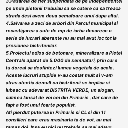
3.Pasarela de fier suspendata de pe Independentei
pe unde pietonii trebuiau sa se catere ca sa treaca
strada desi avem doua semafoare unul dupa altul.
4.Salvarea a zeci de arbori din Parcul municipal si
recastigarea a sute de mp de iarba deoarece o
serie de lucrari aberante nu au mai avut loc tot la
presiunea bistritenilor.
5.Proiectul odios de betonare, mineralizare a Pietei
Centrale aparat de 5.000 de semnatari, prin care
tu doreai sa desfintezi lumea vegetala de acolo.
Aceste lucruri stupide v-au costat mult si v-am
atras atentia demult ca bistritenii se implica si
iubesc cu adevarat BISTRITA VERDE, un slogan,
culmea lansat de voi cei din Primarie , dar care de
fapt a fost unul foarte populist.
Ati pierdut puterea in Primarie si CL si din 11
consilieri care erau masinaria ta de vot, au mai
ramas doi. Insa eu nici nu trebuie sa mai adaug