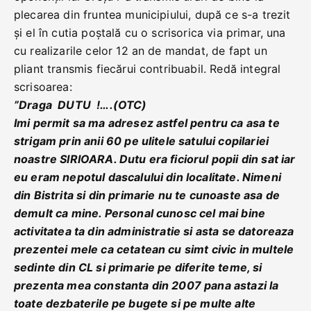
plecarea din fruntea municipiului, după ce s-a trezit
și el în cutia poștală cu o scrisorica via primar, una
cu realizarile celor 12 an de mandat, de fapt un
pliant transmis fiecărui contribuabil. Redă integral
scrisoarea:
”Draga DUTU !….(OTC)
Imi permit sa ma adresez astfel pentru ca asa te
strigam prin anii 60 pe ulitele satului copilariei
noastre SIRIOARA. Dutu era ficiorul popii din sat iar
eu eram nepotul dascalului din localitate. Nimeni
din Bistrita si din primarie nu te cunoaste asa de
demult ca mine. Personal cunosc cel mai bine
activitatea ta din administratie si asta se datoreaza
prezentei mele ca cetatean cu simt civic in multele
sedinte din CL si primarie pe diferite teme, si
prezenta mea constanta din 2007 pana astazi la
toate dezbaterile pe bugete si pe multe alte