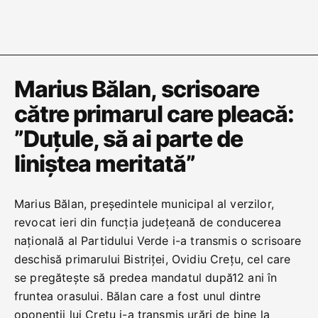
Marius Bălan, scrisoare
către primarul care pleacă:
”Duțule, să ai parte de
liniștea meritată”
Marius Bălan, președintele municipal al verzilor,
revocat ieri din funcția județeană de conducerea
națională al Partidului Verde i-a transmis o scrisoare
deschisă primarului Bistriței, Ovidiu Crețu, cel care
se pregătește să predea mandatul după12 ani în
fruntea orasului. Bălan care a fost unul dintre
oponenții lui Crețu i-a transmis urări de bine la