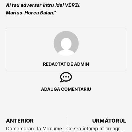
Al tau adversar intru idei VERZI.
Marius-Horea Balan.”
REDACTAT DE ADMIN
ADAUGĂ COMENTARIU
ANTERIOR
URMĂTORUL
Comemorare la Monumentul Deportaților Evrei din Bistrița de ziua Holocaustului
Ce s-a întâmplat cu agresorii care au jefuit o nonagenară în august în propria casă din Bistrița