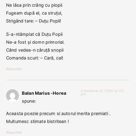
Ne lăsa prin crâng cu plopii
Fugeam după el, ca struțul,
Strigând tare: – Duțu Popii!
S-a-ntâmplat că Duțu Popii
Ne-a fost și domn primorial.
Când vedea-n căruță snopii
Comanda scurt: – Cară, cal!
Răspunde
octombrie 13, 2020 la 1:21
Balan Marius -Horea
pm
spune:
Aceasta poezie precum si autorul merita premiati .
Multumesc stimate bistritean !
Răspunde