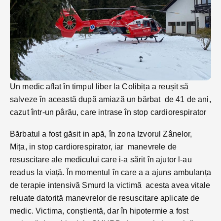
Un medic aflat în timpul liber la Colibița a reușit să
salveze în această după amiază un bărbat de 41 de ani,
cazut într-un pârău, care intrase în stop cardiorespirator
Bărbatul a fost găsit in apă, în zona Izvorul Zânelor,
Mița, in stop cardiorespirator, iar manevrele de
resuscitare ale medicului care i-a sărit în ajutor l-au
readus la viață. În momentul în care a a ajuns ambulanța
de terapie intensivă Smurd la victimă acesta avea vitale
reluate datorită manevrelor de resuscitare aplicate de
medic. Victima, conștientă, dar în hipotermie a fost