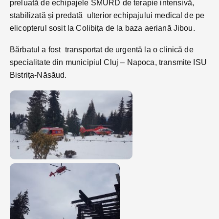
preluată de echipajele SMURD de terapie intensivă,
stabilizată și predată ulterior echipajului medical de pe
elicopterul sosit la Colibița de la baza aeriană Jibou.
Bărbatul a fost transportat de urgentă la o clinică de
specialitate din municipiul Cluj – Napoca, transmite ISU
Bistrița-Năsăud.