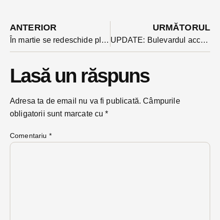
ANTERIOR
URMĂTORUL
În martie se redeschide platforma de vaccinare pentru persoanele peste 65 de ani
UPDATE: Bulevardul accidentelor din Bistrița, un nou episod azi noapte: un tânăr și-a izbit mașina de un copac. Era băut
Lasă un răspuns
Adresa ta de email nu va fi publicată.
Câmpurile
obligatorii sunt marcate cu
*
Comentariu
*