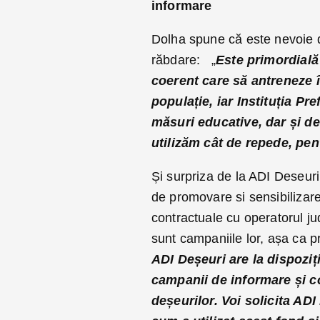
informare
Dolha spune că este nevoie d
răbdare: „
Este primordială
coerent care să antreneze în
populație, iar Instituția Pr
măsuri educative, dar și de
utilizăm cât de repede, pen
Și surpriza de la ADI Deseur
de promovare si sensibilizare
contractuale cu operatorul ju
sunt campaniile lor, așa ca pr
ADI Deșeuri are la dispoziț
campanii de informare și co
deșeurilor. Voi solicita AD