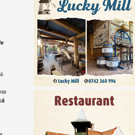
de
ii
nte
că