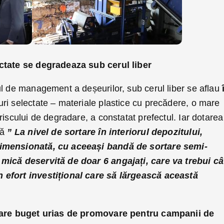
ctate se degradeaza sub cerul liber
ul de management a deșeurilor, sub cerul liber se aflau
ri selectate – materiale plastice cu precădere, o mare
riscului de degradare, a constatat prefectul. Iar dotarea
tă
” La nivel de sortare în interiorul depozitului,
imensionată, cu aceeași bandă de sortare semi-
mică deservită de doar 6 angajați, care va trebui câ
 efort investițional care să lărgească această
i are buget urias de promovare pentru campanii de