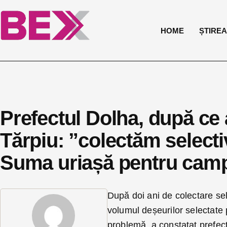
HOME
ȘTIREA 
Prefectul Dolha, după ce 
Tărpiu: ”colectăm selectiv
Suma uriașă pentru campa
După doi ani de colectare sel
volumul deșeurilor selectate
problemă, a constatat prefectu