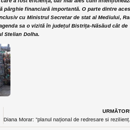
i care a fost eficiența, dar mai ales cum intenționea
ă pârghie financiară importantă. O parte dintre aces
nclusiv cu Ministrul Secretar de stat al Mediului, Ra
agenda sa o vizită în județul Bistrița-Năsăud cât de
l Stelian Dolha.
URMĂTOR
ompanii
Diana Morar: ”plan