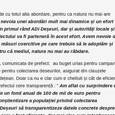
e cu totul alta abordare, pentru ca natura nu mai are
 nevoia unei abordări mult mai dinamice și un efort
 primul rând ADI Deșeuri, dar și autorități locale și
efectului va fi parteneră în acest efort. Avem nevoie 
 măsuri coercitive pe care trebuie să le adoptăm și
tru că mediul, natura nu mai au răbdare.
i, comunicata de prefect: au buget urias pentru campan
 pentru colectarea deseurilor, asigurat din clauzele
dețean. Doar ca nu e clar cum e cheltuit și cât de eficie
efectul cere transparență : ”
Am aflat cu surprindere 
ie un fond anual de 100 de mii de euro pentru
nștientizare a populației privind colectarea
I Deșeuri să transparentizeze datele concrete despre