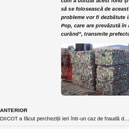
cum a utilizat acest fond ș
să se folosească de aceast
probleme vor fi dezbătute i
Pop, care are prevăzută în 
curând”, transmite prefectu
ANTERIOR
DIICOT a făcut percheziții ieri într-un caz de fraudă de 1 milion de euro. Capul retelei e un fost director de export al unei c