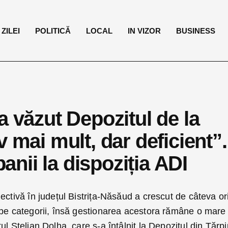
ZILEI
POLITICĂ
LOCAL
IN VIZOR
BUSINESS
a văzut Depozitul de la
 mai mult, dar deficient”.
nii la dispoziția ADI
ectivă în județul Bistrița-Năsăud a crescut de câteva or
 pe categorii, însă gestionarea acestora rămâne o mare
l Stelian Dolha, care s-a întâlnit la Depozitul din Tărpi