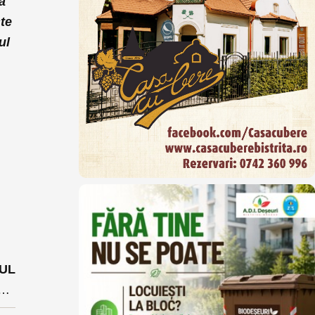
ză
te
ul
UL
ul național de redresare si reziliență va fi gata până în 30 aprilie” VIDEO