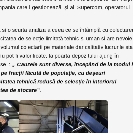
compania care-l gestionează și ai Supercom, operatorul
 si o scurta analiza a ceea ce se întâmplă cu colectare
citatea de selecție limitată tehnic si uman si are nevoie
 volumul colectarii pe materiale dar calitativ lucrurile st
nu pot fi valorificate, la poarta depozitului ajung în
se : „.
Cauzele sunt diverse, începând de la modul 
 pe fracții făcută de populație, cu deșeuri
atea tehnică redusă de selecție în interiorul
atea de stocare”
.