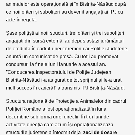
animalelor este operațională și în Bistrița-Năsăud după
ce noii ofițeri și subofițeri au devenit angajați ai IPJ cu
acte în regulă.
Șase polițiști ai noii structuri, trei ofițeri și trei subofițeri
angajați din sursă externă au depus astazi jurământul
de credință în cadrul unei ceremonii ai Poliției Județene,
anunță un comunicat de presă. Cu toții au promovat
concursuri la finele lunii ianuarie a acestui an.
”Conducerea Inspectoratului de Poliție Județean
Bistrița-Năsăud i-a asigurat de tot sprijinul și le-a urat
mult succes în carieră!” a transmis IPJ Bistrița-Năsăud.
Structura națională de Protecție a Animalelor din cadrul
Poliției Române a fost operaționalizată în luna
decembrie sub forma unei direcții. În trei luni de
activitate direcția care acum își operaționalizează
structurile judetene a întocmit deja
zeci de dosare