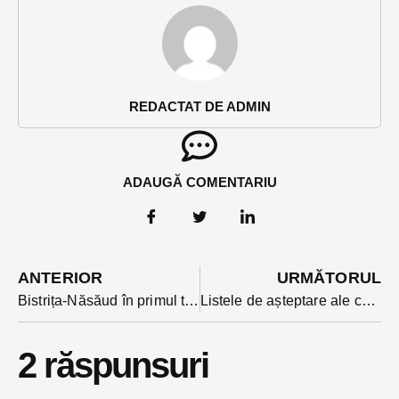
REDACTAT DE ADMIN
ADAUGĂ COMENTARIU
ANTERIOR
URMĂTORUL
Bistrița-Năsăud în primul tronson pentru listele de așteptare din platformă. Aplicația nu funcționeaza însa luni dimineața
Listele de așteptare ale centrelor de vaccinare din Bistrița-Năsăud au fost asaltate de solicitări. Cum se atribuie locurile din aceste liste
2 răspunsuri