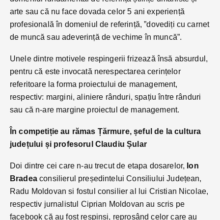
arte sau că nu face dovada celor 5 ani experiență
profesională în domeniul de referință, ”dovediți cu carnet
de muncă sau adeverință de vechime în muncă”.
Unele dintre motivele respingerii frizează însă absurdul,
pentru că este invocată nerespectarea cerințelor
referitoare la forma proiectului de management,
respectiv: margini, aliniere rânduri, spațiu între rânduri
sau că n-are margine proiectul de management.
În competiție au rămas Țărmure, șeful de la cultura
județului și profesorul Claudiu Șular
Doi dintre cei care n-au trecut de etapa dosarelor,
Ion
Bradea
consilierul președintelui Consiliului Județean,
Radu Moldovan si fostul consilier al lui Cristian Nicolae,
respectiv jurnalistul Ciprian Moldovan au scris pe
facebook că au fost respinși, reproșând celor care au