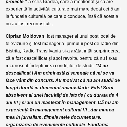
proiecte.”
a scris Bradea, care a menționat și că are
experiență în activități culturale mai mare decât cei 5 ani
la fundația culturală pe care o conduce, însă că aceștia
nu au fost recunoscuți .
Ciprian Moldovan
, fost manager al unui post local de
televiziune și fost manager al primului post de radio din
Bistrița, Radio Transilvania și-a arătat întâi surprinderea
că a fost descalificat și apoi revolta, pentru că nu i s-au
recunoscut îndeplinirea condițiilor de studii. ”
M-au
descalificat ! Am primit astăzi semnale că mi se va
face vânt din concurs. Au motivat că nu am studii de
lungă durată în domeniul umanist/arte. Fals! Sunt
absolvent al unei facultăți de istorie ( cu durata de 4
ani !!! ) și am un masterat în management. Că nu am
experiență în management cultural !!! ..
dar munca
mea in jurnalism, filmele mele documentare,
organizarea de evenimente culturale. Fondarea