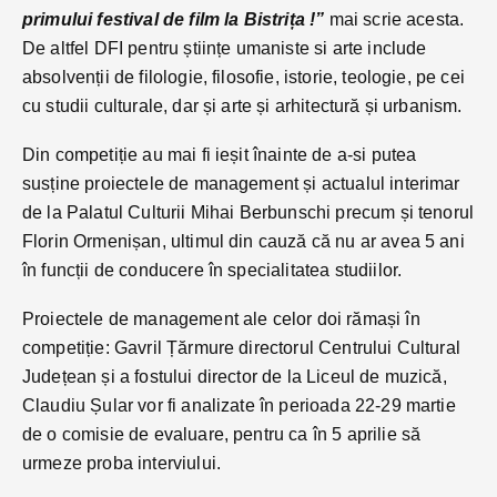
primului festival de film la Bistrița !”
mai scrie acesta.
De altfel DFI pentru științe umaniste si arte include
absolvenții de filologie, filosofie, istorie, teologie, pe cei
cu studii culturale, dar și arte și arhitectură și urbanism.
Din competiție au mai fi ieșit înainte de a-si putea
susține proiectele de management și actualul interimar
de la Palatul Culturii Mihai Berbunschi precum și tenorul
Florin Ormenișan, ultimul din cauză că nu ar avea 5 ani
în funcții de conducere în specialitatea studiilor.
Proiectele de management ale celor doi rămași în
competiție: Gavril Țărmure directorul Centrului Cultural
Județean și a fostului director de la Liceul de muzică,
Claudiu Șular vor fi analizate în perioada 22-29 martie
de o comisie de evaluare, pentru ca în 5 aprilie să
urmeze proba interviului.