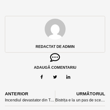
REDACTAT DE ADMIN
ADAUGĂ COMENTARIU
ANTERIOR
URMĂTORUL
Incendiul devastator din Telcișor de azi noapte a pornit de un coș de fum neprotejat termic
Bistrița e la un pas de scenariul roșu, cel în care se reînchid restaurantele și cafenelele