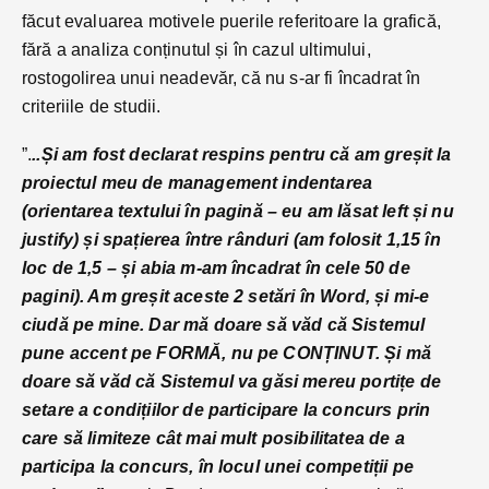
făcut evaluarea motivele puerile referitoare la grafică,
fără a analiza conținutul și în cazul ultimului,
rostogolirea unui neadevăr, că nu s-ar fi încadrat în
criteriile de studii.
”.
..Și am fost declarat respins pentru că am greșit la
proiectul meu de management indentarea
(orientarea textului în pagină – eu am lăsat left și nu
justify) și spațierea între rânduri (am folosit 1,15 în
loc de 1,5 – și abia m-am încadrat în cele 50 de
pagini). Am greșit aceste 2 setări în Word, și mi-e
ciudă pe mine.
Dar mă doare să văd că Sistemul
pune accent pe FORMĂ, nu pe CONȚINUT. Și mă
doare să văd că Sistemul va găsi mereu portițe de
setare a condițiilor de participare la concurs prin
care să limiteze cât mai mult posibilitatea de a
participa la concurs, în locul unei competiții pe