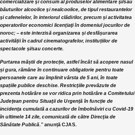
comercializare şi consum al produselor alimentare şi/sau
băuturilor alcoolice şi nealcoolice, de tipul restaurantelor
şi cafenelelor, în interiorul clădirilor, precum și activitatea
operatorilor economici licenţiaţi în domeniul jocurilor de
noroc; – este interzisă organizarea și desfășurarea
activității în cadrul cinematografelor, instituțiilor de
spectacole și/sau concerte.
Purtarea măștii de protecție, astfel încât să acopere nasul
și gura, rămâne în continuare obligatorie pentru toate
persoanele care au împlinit vârsta de 5 ani, în toate
spațiile publice deschise.
Restricţiile prevăzute de
prezenta hotărâre se vor ridica prin hotărâre a Comitetului
Judeţean pentru Situaţii de Urgenţă în funcție de
incidenţa cumulată a cazurilor de îmbolnăviri cu Covid-19
în ultimele 14 zile, comunicată de către Direcţia de
Sănătate Publică.”
anunță CJAS.