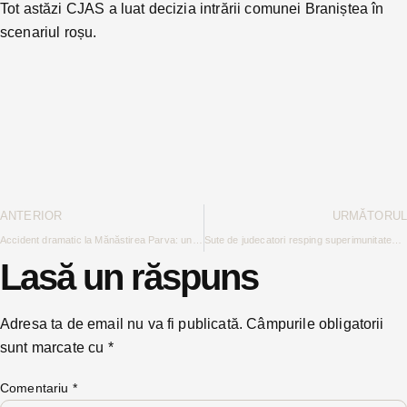
Tot astăzi CJAS a luat decizia intrării comunei Braniștea în
scenariul roșu.
ANTERIOR
URMĂTORUL
Accident dramatic la Mănăstirea Parva: un bărbat de 33 de ani a fost transportat cu elicopterul după o prăbușire de pe schele
Sute de judecatori resping superimunitatea oferită de proiectul desființării Secției Speciale. Printre aceștia sunt și magistrați bistrițeni
Lasă un răspuns
Adresa ta de email nu va fi publicată.
Câmpurile obligatorii
sunt marcate cu
*
Comentariu
*