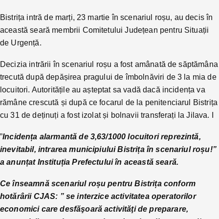
Bistrița intră de marți, 23 martie în scenariul roșu, au decis în
această seară membrii Comitetului Județean pentru Situații
de Urgență.
Decizia intrării în scenariul roșu a fost amânată de săptămâna
trecută după depășirea pragului de îmbolnăviri de 3 la mia de
locuitori. Autoritățile au așteptat sa vadă dacă incidența va
rămâne crescută și după ce focarul de la penitenciarul Bistrița
cu 31 de deținuți a fost izolat și bolnavii transferați la Jilava. I
”
Incidența alarmantă de 3,63/1000 locuitori reprezintă,
inevitabil, intrarea municipiului Bistrița în scenariul roșu!”
a anunțat Instituția Prefectului în această seară.
Ce înseamnă scenariul roșu pentru Bistrița conform
hotărârii CJAS: ” se interzice activitatea operatorilor
economici care desfăşoară activităţi de preparare,