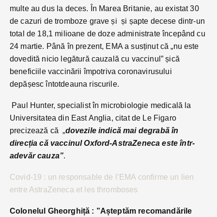
multe au dus la deces. În Marea Britanie, au existat 30
de cazuri de tromboze grave și și șapte decese dintr-un
total de 18,1 milioane de doze administrate începând cu
24 martie. Până în prezent, EMA a susținut că „nu este
dovedită nicio legătură cauzală cu vaccinul” șică
beneficiile vaccinării împotriva coronavirusului
depășesc întotdeauna riscurile.
Paul Hunter, specialist în microbiologie medicală la
Universitatea din East Anglia, citat de Le Figaro
precizează că „
dovezile indică mai degrabă în
direcția că vaccinul Oxford-AstraZeneca este într-
adevăr cauza”
.
Covid-19 : un responsable de l’EMA confirme un lien
entre AstraZeneca et les thromboses
Colonelul Gheorghiță : ”Așteptăm recomandările