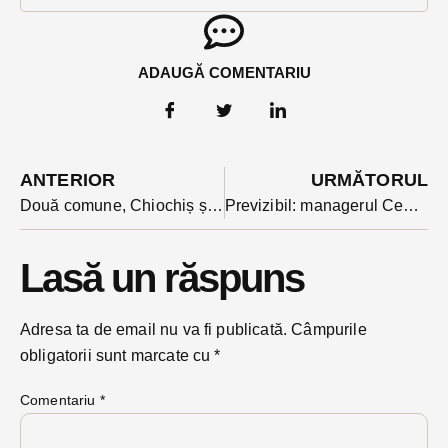
ADAUGĂ COMENTARIU
ANTERIOR
URMĂTORUL
Două comune, Chiochiș și Ciceu Mihaiești închid vineri magazinele mai repede. O comuna învecinată Bistriței intra in scenariu roșu
Previzibil: managerul Centrului Județean de Cultură a câștigat concursul pentru conducerea Centrului Municipal ”George Coșbuc”
Lasă un răspuns
Adresa ta de email nu va fi publicată.
Câmpurile
obligatorii sunt marcate cu
*
Comentariu
*