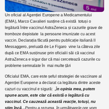
Un oficial al Agenției Europene a Medicamentului
(EMA), Marco Cavalieri susține că există totuși o
legătură între vaccinul AstraZeneca și cazurile grave de
tromboze depistate la persoane imunizate cu acest
vaccin. Declarația făcută pentru publicație italiană Il
Messaggero, preluată de Le Figaro vine la câteva zile
după ce EMA susținuse prin oficialii săi că vaccinul
AstraZeneca e sigur dar că mai cercetează cazurile cu
probleme semnalate în mai multe țări
Oficialul EMA, care este șeful strategiei de vaccinare al
Agenției Europene a declarat ca legătura dintre aceste
cazuri cu vaccinul e sigură: „Î
n opinia mea, putem
spune acum, este clar că există o legătură cu
vaccinul. Ce cauzează această reacție, totuși, nu
știm încă..
„Pentru a rezuma, în următoarele ore vom