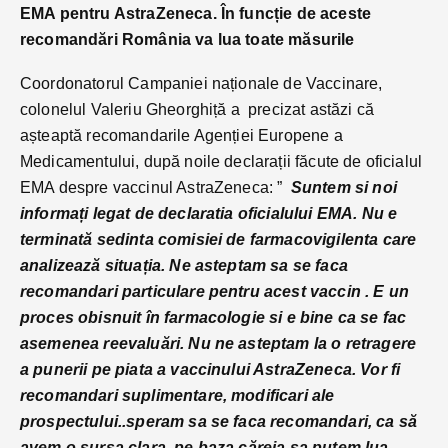
EMA pentru AstraZeneca. În funcție de aceste
recomandări România va lua toate măsurile
Coordonatorul Campaniei naționale de Vaccinare,
colonelul Valeriu Gheorghiță a precizat astăzi că
așteaptă recomandarile Agenției Europene a
Medicamentului, după noile declarații făcute de oficialul
EMA despre vaccinul AstraZeneca: ”
Suntem si noi
informați legat de declaratia oficialului EMA. Nu e
terminată sedinta comisiei de farmacovigilenta care
analizează situația. Ne asteptam sa se faca
recomandari particulare pentru acest vaccin . E un
proces obisnuit în farmacologie si e bine ca se fac
asemenea reevaluări. Nu ne asteptam la o retragere
a punerii pe piata a vaccinului AstraZeneca. Vor fi
recomandari suplimentare, modificari ale
prospectului..speram sa se faca recomandari, ca să
avem o sursa clara pe baza căreia sa putem lua