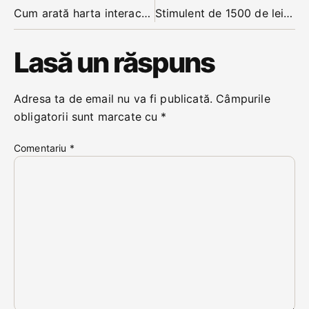
Cum arată harta interactivă a incidenței și restricțiilor din Bistrița-Năsăud. O echipă de FSEGA (UBB) a realizat harta naționala upgradată zilnic
Stimulent de 1500 de lei lunar pentru părinții care se reîntorc la muncă mai devreme de 6 luni, adoptat astăzi de Guvern. Câți beneficiari ar putea fi în județ
Lasă un răspuns
Adresa ta de email nu va fi publicată.
Câmpurile
obligatorii sunt marcate cu
*
Comentariu
*