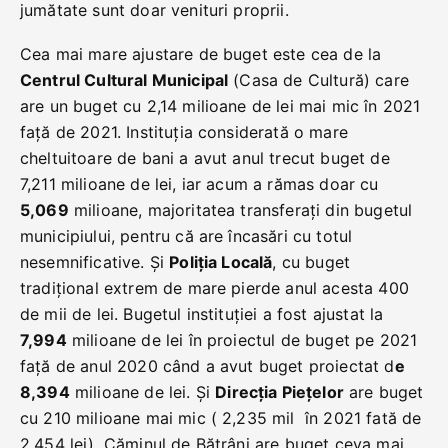
jumătate sunt doar venituri proprii.
Cea mai mare ajustare de buget este cea de la
Centrul Cultural Municipal
(Casa de Cultură) care
are un buget cu 2,14 milioane de lei mai mic în 2021
față de 2021. Instituția considerată o mare
cheltuitoare de bani a avut anul trecut buget de
7,211 milioane de lei, iar acum a rămas doar cu
5,069
milioane, majoritatea transferați din bugetul
municipiului, pentru că are încasări cu totul
nesemnificative. Și
Poliția Locală
, cu buget
tradițional extrem de mare pierde anul acesta 400
de mii de lei. Bugetul instituției a fost ajustat la
7,994
milioane de lei în proiectul de buget pe 2021
față de anul 2020 când a avut buget proiectat d
e
8,394
milioane de lei. Și
Direcția Piețelor
are buget
cu 210 milioane mai mic ( 2,235 mil în 2021 fată de
2,454 lei). Căminul de Bătrâni are buget ceva mai