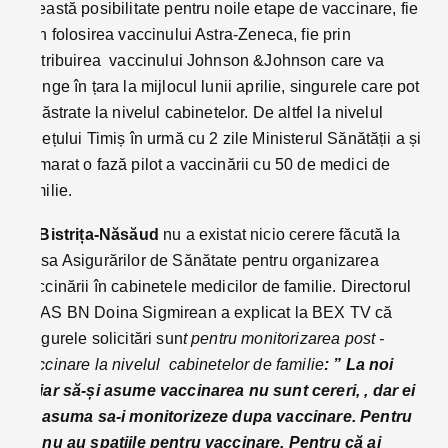
această posibilitate pentru noile etape de vaccinare, fie
prin folosirea vaccinului Astra-Zeneca, fie prin
distribuirea vaccinului Johnson &Johnson care va
ajunge în țara la mijlocul lunii aprilie, singurele care pot
fi păstrate la nivelul cabinetelor. De altfel la nivelul
județului Timiș în urmă cu 2 zile Ministerul Sănătății a și
demarat o fază pilot a vaccinării cu 50 de medici de
familie.
În Bistrița-Năsăud
nu a existat nicio cerere făcută la
Casa Asigurărilor de Sănătate pentru organizarea
vaccinării în cabinetele medicilor de familie. Directorul
CJAS BN Doina Sigmirean a explicat la BEX TV că
singurele solicitări sun
t pentru monitorizarea post -
vaccinare la nivelul cabinetelor de familie
: ” La noi
chiar să-și asume vaccinarea nu sunt cereri, , dar ei
isi asuma sa-i monitorizeze dupa vaccinare. Pentru
ca nu au spatiile pentru vaccinare. Pentru că ai