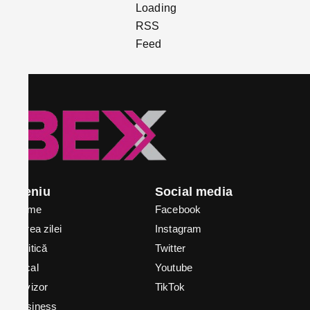
Meniu
Social media
Home
Facebook
Știrea zilei
Instagram
Politică
Twitter
Local
Youtube
In vizor
TikTok
Business