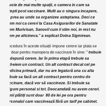
nevoie de mai multe spații, o camera in care sa
astepti post vaccinare. Multi au o singura incapere,
nu prea au unde sa organizee asteptarea. Deci ce
avem noi ca cereri la Casa Asigurarilor de Sanatate
avem Murivisan, Sanovil cum il stim noi, in rest nu
avem pe altcineva.” a explicat Doina Sigmirean.
Procedura în aceste situații impune cerere iar plata se
fae doar pentru manopera de vaccinare în sine: ”
trebuie
să depună cerere. Iar în prima etapă trebuie sa
incheiem un contract. Un alt contract decat cel pe
medicina primară, dar nu are legatură una cu alta
trebuie sa facă un alt contract pentru centru de
vaccinare, dacă vor să vaccineze. Si trebuie sa
asigure personal si tot. Deocamdată nu avem cereri.
Banii plătiți sunt doar 80 de lei pe ora pentru
personalul care vaccinează fără un tarif pe cabinet.