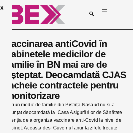
X
Vaccinarea antiCovid în
cabinetele medicilor de
familie în BN mai are de
așteptat. Deocamdată CJAS
încheie contractele pentru
monitorizare
Niciun medic de familie din Bistrița-Năsăud nu și-a
anunțat deocamdată la Casa Asigurărilor de Sănătate
intenția de a organiza vaccinare anti-Covid la nivel de
cabinet. Aceasta deși Guvernul anunța zilele trecute