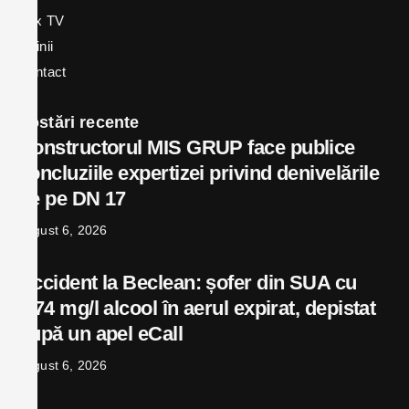
Bex TV
Opinii
Contact
Postări recente
Constructorul MIS GRUP face publice
concluziile expertizei privind denivelările
de pe DN 17
august 6, 2026
Accident la Beclean: șofer din SUA cu
0,74 mg/l alcool în aerul expirat, depistat
după un apel eCall
august 6, 2026