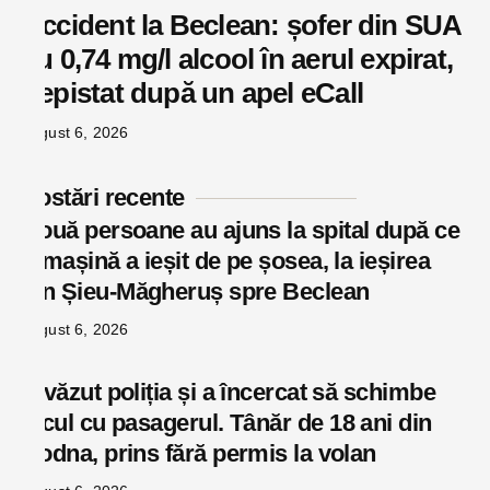
Accident la Beclean: șofer din SUA
cu 0,74 mg/l alcool în aerul expirat,
depistat după un apel eCall
august 6, 2026
Postări recente
Două persoane au ajuns la spital după ce
o mașină a ieșit de pe șosea, la ieșirea
din Șieu-Măgheruș spre Beclean
august 6, 2026
A văzut poliția și a încercat să schimbe
locul cu pasagerul. Tânăr de 18 ani din
Rodna, prins fără permis la volan