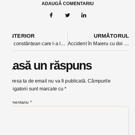
ADAUGĂ COMENTARIU
ANTERIOR
URMĂTORUL
Un constănțean care l-a lăsat fără turma de oi pe un locuitor din Căianu Mic a fost adus cu mandat după trei ani
Accident în Maieru cu doi răniți. Unul este o adolescentă de 16 ani
Lasă un răspuns
Adresa ta de email nu va fi publicată.
Câmpurile
obligatorii sunt marcate cu
*
Comentariu
*