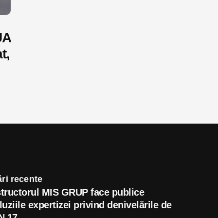
UA
t,
ri recente
tructorul MIS GRUP face publice
uziile expertizei privind denivelările de
N 17