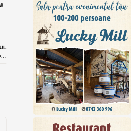
că
UL
Organizatorii de evenimente introduși în schema ajutoarelor de stat pentru HoReCa printr-un amendament inițiat de Diana Morar