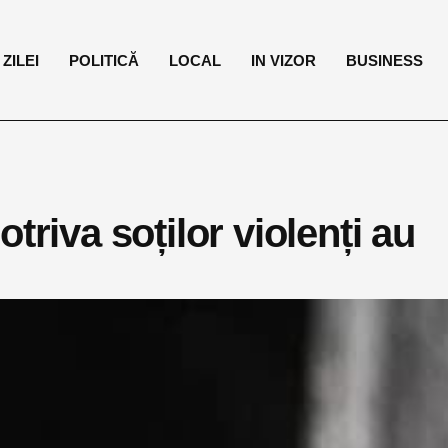
ZILEI
POLITICĂ
LOCAL
IN VIZOR
BUSINESS
triva soților violenți au