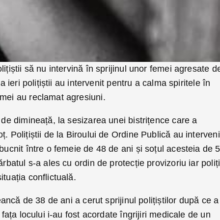
ițiștii să nu intervină în sprijinul unor femei agresate d
a ieri polițiștii au intervenit pentru a calma spiritele în
emei au reclamat agresiuni.
 de dimineață, la sesizarea unei bistrițence care a
 Polițiștii de la Biroului de Ordine Publică au interveni
zbucnit între o femeie de 48 de ani și soțul acesteia de 
ărbatul s-a ales cu ordin de protecție provizoriu iar poliț
tuația conflictuală.
țeancă de 38 de ani a cerut sprijinul polițiștilor după ce a
 fața locului i-au fost acordate îngrijiri medicale de un