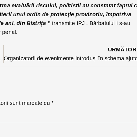
rma evaluării riscului, polițiștii au constatat faptul 
iterii unui ordin de protecţie provizoriu, împotriva
e ani, din Bistrița ”
transmite IPJ . Bărbatului i s-au
r penal.
URMĂTOR
 Bistrița despre chestionar secretarul de stat Radu Szekely
torii sunt marcate cu
*