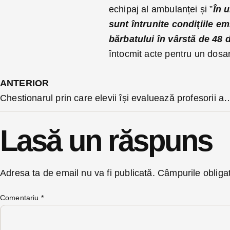
echipaj al ambulanței și ”
În u
sunt întrunite condiţiile em
bărbatului în vârstă de 48 d
întocmit acte pentru un dosa
ANTERIOR
Chestionarul prin care elevii își evaluează profesorii aproape de finalizare la Ministerul Educației. Ce a spus la
Lasă un răspuns
Adresa ta de email nu va fi publicată.
Câmpurile obliga
Comentariu
*