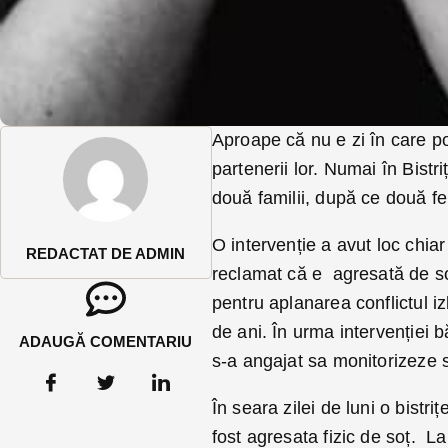
Aproape că nu e zi în care pol
partenerii lor. Numai în Bistriț
două familii, după ce două f
O intervenție a avut loc chiar
REDACTAT DE ADMIN
reclamat că e agresată de soț.
pentru aplanarea conflictul i
de ani. În urma intervenției b
ADAUGĂ COMENTARIU
s-a angajat sa monitorizeze si
În seara zilei de luni o bistri
fost agresata fizic de soț. La