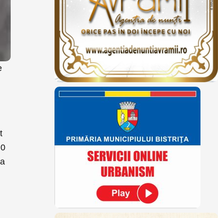
e
t
50
ia