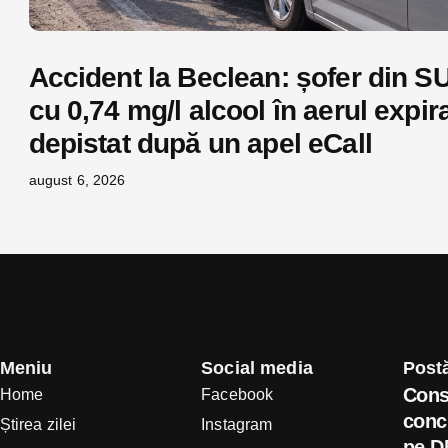
Accident la Beclean: șofer din S
cu 0,74 mg/l alcool în aerul expira
depistat după un apel eCall
august 6, 2026
Meniu
Social media
Postă
Cons
Home
Facebook
concl
Știrea zilei
Instagram
pe D