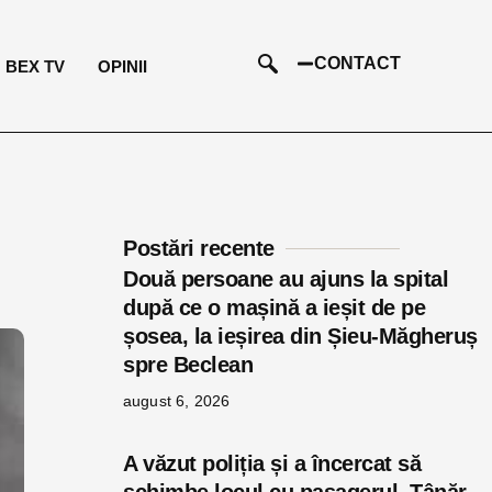
CONTACT
BEX TV
OPINII
Postări recente
Două persoane au ajuns la spital
după ce o mașină a ieșit de pe
șosea, la ieșirea din Șieu-Măgheruș
spre Beclean
august 6, 2026
A văzut poliția și a încercat să