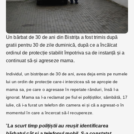
Un bărbat de 30 de ani din Bistrița a fost trimis după
gratii pentru 30 de zile duminică, după ce a încălcat
ordinul de protecție stabilit împotriva sa de instanță și a
continuat să-și agreseze mama.
Individul, un bistrițean de 30 de ani, avea deja emis pe numele
lui un ordin de protecție care-i interzicea să se apropie de
mama sa, pe care o agresase în repetate rânduri, însă l-a
ignorat. Mama sa l-a reclamat pe fiul ei polițiștilor, sâmbătă, 17
iulie, că i-a furat un telefon din camera ei și că a agresat-o în
momentul în care a încercat să-l recupereze.
”
La scurt timp polițiștii au reușit identificarea
bărbatul cât și a telefonul mobil. S-a constatat