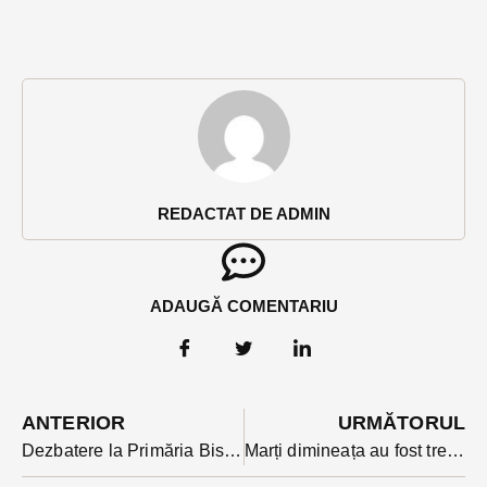
REDACTAT DE ADMIN
ADAUGĂ COMENTARIU
ANTERIOR
URMĂTORUL
Dezbatere la Primăria Bistrița pe tema ridicării mașinilor parcate neregulamentar. Regulamentul a trecut în mai de votul consilierilor
Marți dimineața au fost trei ceasuri rele pentru două femei din Salva