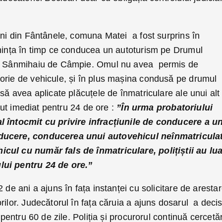
ani din Fântânele, comuna Matei a fost surprins în
chința în timp ce conducea un autoturism pe Drumul
ea Sânmihaiu de Câmpie. Omul nu avea permis de
orie de vehicule, și în plus mașina condusă pe drumul
nsă avea aplicate plăcuțele de înmatriculare ale unui alt
inut imediat pentru 24 de ore :
”În urma probatoriului
l întocmit cu privire infracțiunile de conducere a u
ducere, conducerea unui autovehicul neînmatricula
cul cu număr fals de înmatriculare, polițiștii au lua
lui pentru 24 de ore.”
 de ani a ajuns în fața instanței cu solicitare de aresta
rilor. Judecătorul în fața căruia a ajuns dosarul a deci
 pentru 60 de zile. Poliția și procurorul continuă cercetăr