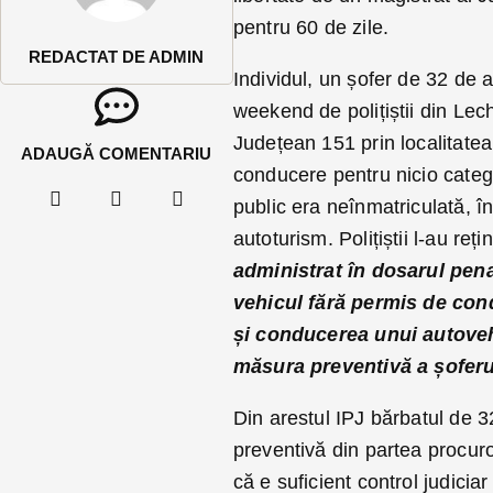
pentru 60 de zile.
REDACTAT DE ADMIN
Individul, un șofer de 32 de 
weekend de polițiștii din Le
Județean 151 prin localitat
ADAUGĂ COMENTARIU
conducere pentru nicio categ
public era neînmatriculată, î
autoturism. Polițiștii l-au reț
administrat în dosarul pena
vehicul fără permis de con
și conducerea unui autovehi
măsura preventivă a șoferu
Din arestul IPJ bărbatul de 32
preventivă din partea procuro
că e suficient control judiciar