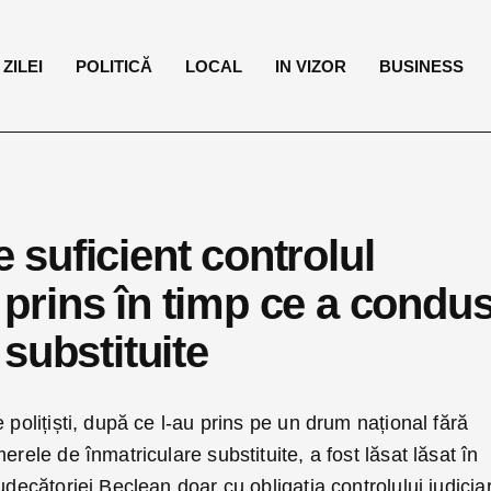
ZILEI
POLITICĂ
LOCAL
IN VIZOR
BUSINESS
e suficient controlul
i prins în timp ce a condu
substituite
 polițiști, după ce l-au prins pe un drum național fără
erele de înmatriculare substituite, a fost lăsat lăsat în
udecătoriei Beclean doar cu obligația controlului judicia