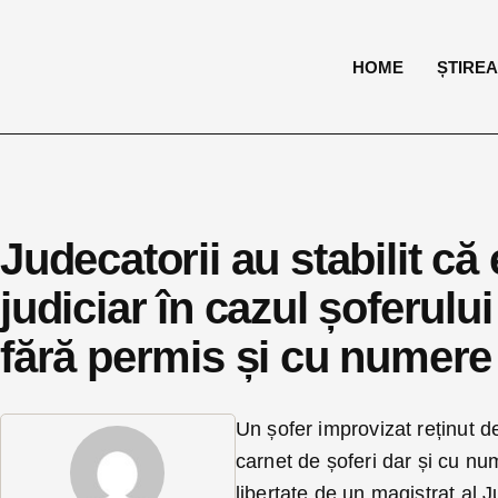
HOME
ȘTIREA 
Judecatorii au stabilit că 
judiciar în cazul șoferulu
fără permis și cu numere 
Un șofer improvizat reținut de
carnet de șoferi dar și cu num
libertate de un magistrat al J