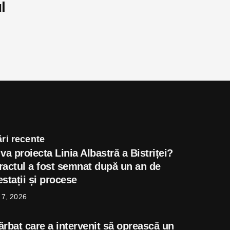
l
ri recente
va proiecta Linia Albastră a Bistriței?
ractul a fost semnat după un an de
stații și procese
 7, 2026
ărbat care a intervenit să oprească un