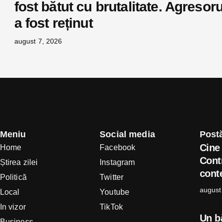
fost bătut cu brutalitate. Agresoru
a fost reținut
august 7, 2026
Meniu
Social media
Postă
Cine 
Home
Facebook
Cont
Știrea zilei
Instagram
conte
Politică
Twitter
august
Local
Youtube
In vizor
TikTok
Un b
Business