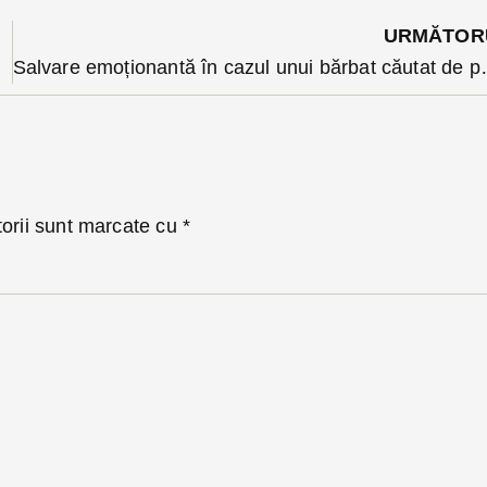
URMĂTOR
Salvare emoționantă în cazul unui bărbat căut
torii sunt marcate cu
*