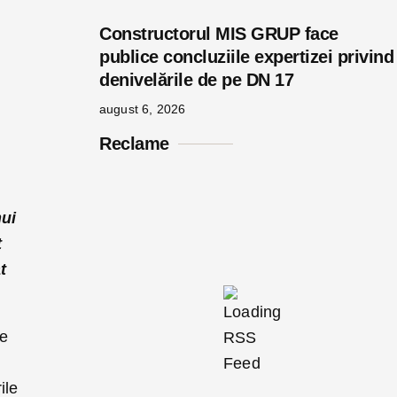
Constructorul MIS GRUP face
publice concluziile expertizei privind
denivelările de pe DN 17
august 6, 2026
Reclame
nui
t
t
re
s
ile