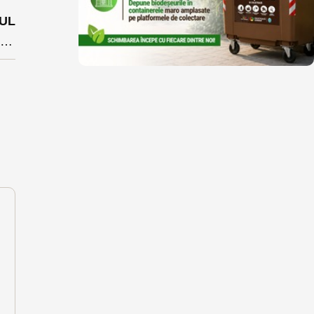
UL
JOFM către firmele care mai cer încă bani pentru șomaj tehnic: măsura nu mai e în vigoare din 30 iunie 2021. Zeci de firme din județ fac încă solicitari