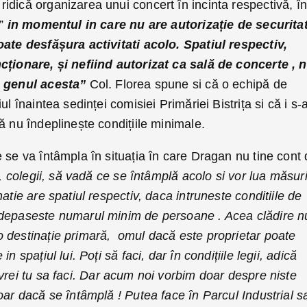
idică organizarea unui concert în incinta respectivă, în
”
in momentul in care nu are autorizație de securita
oate desfășura activitati acolo. Spatiul respectiv,
cționare, și nefiind autorizat ca sală de concerte , 
e genul acesta”
Col. Florea spune si că o echipă de
ul înaintea sedinței comisiei Primăriei Bistrița si că i s-
ă nu îndeplinește condițiile minimale.
 se va întâmpla în situația în care Dragan nu tine cont
, colegii, să vadă ce se întâmplă acolo si vor lua măsuri
atie are spatiul respectiv, daca intruneste conditiile de
 depaseste numarul minim de persoane . Acea clădire n
 destinație primară, omul dacă este proprietar poate
n spațiul lui. Poți să faci, dar în condițiile legii, adică
rei tu sa faci.
Dar acum noi vorbim doar despre niste
oar dacă se întâmplă !
Putea face în Parcul Industrial s