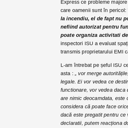
Express ce probleme majore r
care oamenii sunt în pericol: 
la incendiu, el de fapt nu p
nefiind autorizat pentru fun
poate organiza activitati d
inspectori ISU a evaluat spați
transmis proprietarului EMI c
L-am întrebat pe șeful ISU ce
asta :
„ vor merge autoritățile
legale. Ei vor vedea ce destin
functionare, vor vedea daca
are nimic deocamdata, este o
considera că poate face orice i
dacă este pregatit pentru ce v
declaratii, putem reacționa d