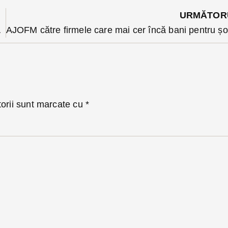
URMĂTOR
c aflat în teste
A
torii sunt marcate cu
*