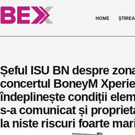
HOME
ȘTIREA 
Șeful ISU BN despre zona
concertul BoneyM Xperien
îndeplinește condiții ele
s-a comunicat și propriet
la niste riscuri foarte mar