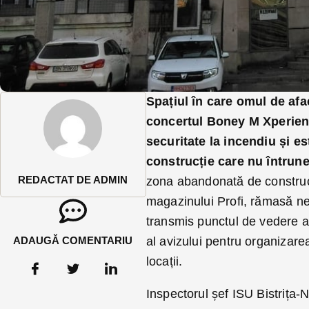
Spațiul în care omul de af
concertul Boney M Xperienc
securitate la incendiu și es
construcție care nu întrune
REDACTAT DE ADMIN
zona abandonată de constructo
magazinului Profi, rămasă ne
transmis punctul de vedere al
ADAUGĂ COMENTARIU
al avizului pentru organizare
locații.
Inspectorul șef ISU Bistrița-N