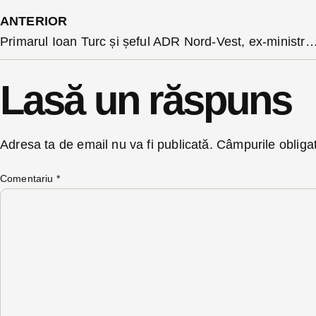
ANTERIOR
Primarul Ioan Turc și șeful ADR Nord-Vest, ex-ministrul Boloș – tur de probă cu autobuzul electri
Lasă un răspuns
Adresa ta de email nu va fi publicată.
Câmpurile obliga
Comentariu
*