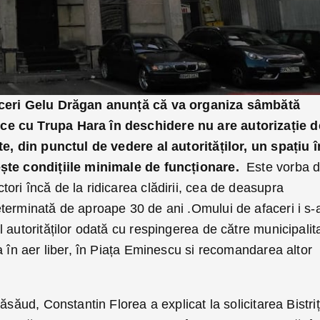
aceri Gelu Drăgan anunță că va organiza sâmbătă
e cu Trupa Hara în deschidere nu are autorizație d
te, din punctul de vedere al autorităților, un spațiu î
ște condițiile minimale de funcționare.
Este vorba 
ri încă de la ridicarea clădirii, cea de deasupra
terminată de aproape 30 de ani .Omului de afaceri i s-
 autorităților odată cu respingerea de către municipalit
a în aer liber, în Piața Eminescu si recomandarea altor
ăsăud, Constantin Florea a explicat la solicitarea Bistri