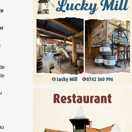
te
nu
a
 de
le
u
au