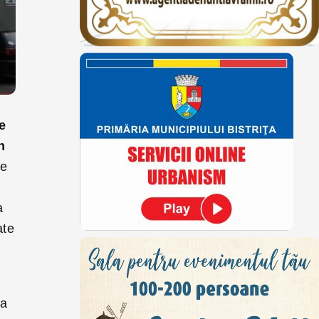
e
n
de
a
ate
ța