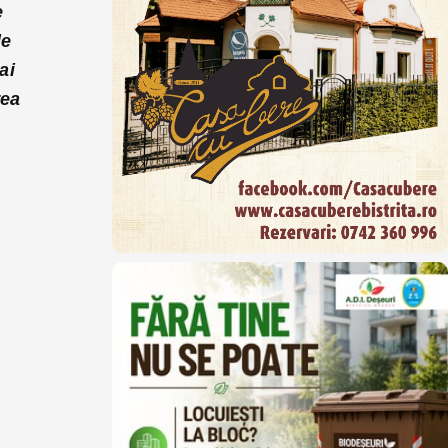
e
de
ai
rea