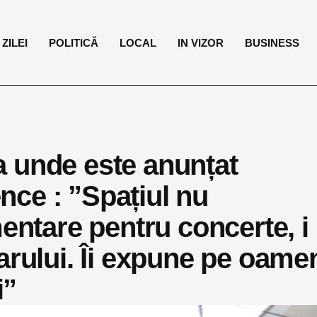
ZILEI
POLITICĂ
LOCAL
IN VIZOR
BUSINESS
 unde este anunțat
ce : ”Spațiul nu
mentare pentru concerte, i
arului. Îi expune pe oame
i”