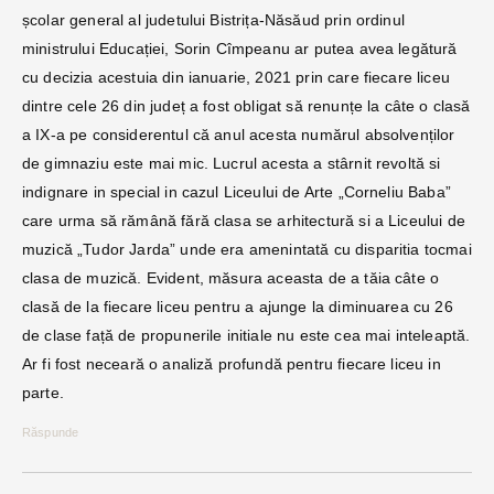
școlar general al judetului Bistrița-Năsăud prin ordinul
ministrului Educației, Sorin Cîmpeanu ar putea avea legătură
cu decizia acestuia din ianuarie, 2021 prin care fiecare liceu
dintre cele 26 din județ a fost obligat să renunțe la câte o clasă
a IX-a pe considerentul că anul acesta numărul absolvenților
de gimnaziu este mai mic. Lucrul acesta a stârnit revoltă si
indignare in special in cazul Liceului de Arte „Corneliu Baba”
care urma să rămână fără clasa se arhitectură si a Liceului de
muzică „Tudor Jarda” unde era amenintată cu disparitia tocmai
clasa de muzică. Evident, măsura aceasta de a tăia câte o
clasă de la fiecare liceu pentru a ajunge la diminuarea cu 26
de clase față de propunerile initiale nu este cea mai inteleaptă.
Ar fi fost neceară o analiză profundă pentru fiecare liceu in
parte.
Răspunde