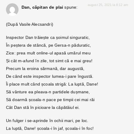
august 25, 2021 la 8:12 am
Dan, căpitan de plai
spune:
(După Vasile Alecsandri)
Inspector Dan trăiește ca șoimul singuratic,
În peștera de stâncă, pe Gersa-n păduratic,
Zice: prea mult online-ul apasă umărul meu
Și cât m-afund în zile, tot simt că e mai greu!
Precum la eroina sărmană, dar augustă,
De când este inspector lumea-i pare îngustă.
Îi place mult când școala strigă: La luptă, Dane!
Să vânture ea pleava-n partidele dușmane,
Să doarmă școala-n pace pe timpii cei mai răi
Cât Dan stă în picioare la căpătâiul ei.
Un fulger i se-aprinde în ochii mari, pe loc.
La luptă, Dane! școala-i în jaf, școala-i în foc!