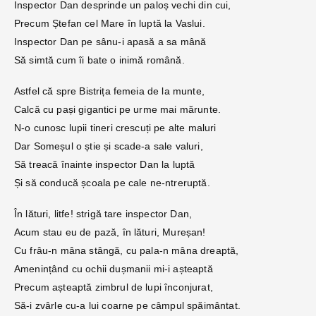
Inspector Dan desprinde un paloș vechi din cui,
Precum Ștefan cel Mare în luptă la Vaslui.
Inspector Dan pe sânu-i apasă a sa mână
Să simtă cum îi bate o inimă română.
Astfel că spre Bistrița femeia de la munte,
Calcă cu pași gigantici pe urme mai mărunte.
N-o cunosc lupii tineri crescuți pe alte maluri
Dar Someșul o știe și scade-a sale valuri,
Să treacă înainte inspector Dan la luptă
Și să conducă școala pe cale ne-ntreruptă.
În lături, litfe! strigă tare inspector Dan,
Acum stau eu de pază, în lături, Mureșan!
Cu frâu-n mâna stângă, cu pala-n mâna dreaptă,
Amenințând cu ochii dușmanii mi-i așteaptă
Precum așteaptă zimbrul de lupi înconjurat,
Să-i zvârle cu-a lui coarne pe câmpul spăimântat.