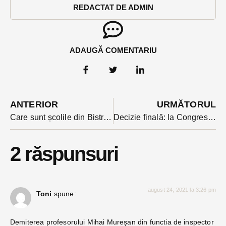
REDACTAT DE ADMIN
ADAUGĂ COMENTARIU
ANTERIOR
URMĂTORUL
Care sunt școlile din Bistrița-Năsăud care vor asigura în noul an școlar o masă caldă elevilor
Decizie finală: la Congresul USR din octombrie se intră doar vaccinat. Cererile pentru derogare respinse de Biroul Național
2 răspunsuri
august 24, 2021 la 3:26 pm
Toni
spune:
Demiterea profesorului Mihai Mureșan din functia de inspector