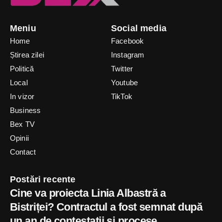
Meniu
Social media
Home
Facebook
Știrea zilei
Instagram
Politică
Twitter
Local
Youtube
In vizor
TikTok
Business
Bex TV
Opinii
Contact
Postări recente
Cine va proiecta Linia Albastră a
Bistriței? Contractul a fost semnat după
un an de contestații și procese