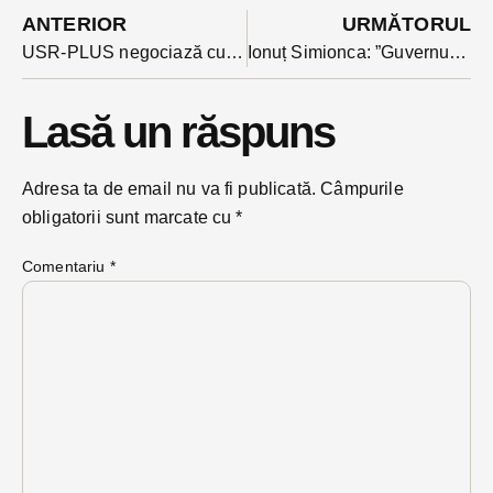
ANTERIOR
URMĂTORUL
USR-PLUS negociază cu AUR moțiunea de cenzură: ”orice discuție în coaliție începe cu înlăturarea premierului Cîțu”
Ionuț Simionca: ”Guvernul politicienilor rupți de realitate a intrat în modul de autodistrugere”
Lasă un răspuns
Adresa ta de email nu va fi publicată.
Câmpurile
obligatorii sunt marcate cu
*
Comentariu
*