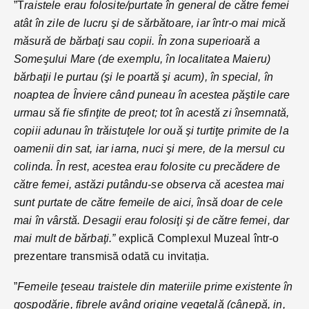
”T
raistele erau folosite/purtate în general de către femei
atât în zile de lucru şi de sărbătoare, iar într-o mai mică
măsură de bărbaţi sau copii. În zona superioară a
Someşului Mare (de exemplu, în localitatea Maieru)
bărbaţii le purtau (şi le poartă şi acum), în special, în
noaptea de Înviere când puneau în acestea păştile care
urmau să fie sfinţite de preot; tot în acestă zi însemnată,
copiii adunau în trăistuţele lor ouă şi turtiţe primite de la
oamenii din sat, iar iarna, nuci şi mere, de la mersul cu
colinda. În rest, acestea erau folosite cu precădere de
către femei, astăzi putându-se observa că acestea mai
sunt purtate de către femeile de aici, însă doar de cele
mai în vârstă. Desagii erau folosiţi şi de către femei, dar
mai mult de bărbaţi.”
explică Complexul Muzeal într-o
prezentare transmisă odată cu invitația.
”
Femeile ţeseau traistele din materiile prime existente în
gospodărie, fibrele având origine vegetală (cânepă, in,