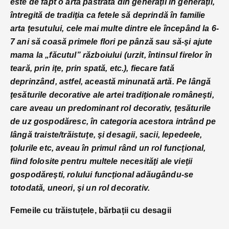
este de fapt o artă păstrată din generaţii în generaţii,
întregită de tradiţia ca fetele să deprindă în familie
arta ţesutului, cele mai multe dintre ele începând la 6-
7 ani să coasă primele flori pe pânză sau să-şi ajute
mama la „făcutul” războiului (urzit, întinsul firelor în
teară, prin iţe, prin spată, etc.), fiecare fată
deprinzând, astfel, această minunată artă.
Pe lângă
ţesăturile decorative ale artei tradiţionale româneşti,
care aveau un predominant rol decorativ, ţesăturile
de uz gospodăresc, în categoria acestora intrând pe
lângă traiste/trăistuţe, şi desagii, sacii, lepedeele,
ţolurile etc, aveau în primul rând un rol funcţional,
fiind folosite pentru multele necesităţi ale vieţii
gospodăreşti, rolului funcţional adăugându-se
totodată, uneori, şi un rol decorativ.
Femeile cu trăistuțele, bărbații cu desagii