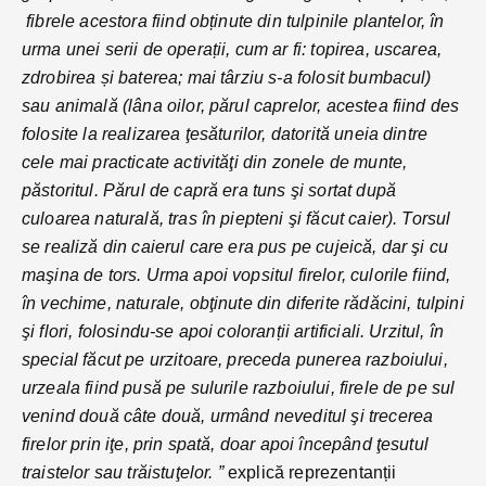
fibrele acestora fiind obținute din tulpinile plantelor, în
urma unei serii de operații, cum ar fi: topirea, uscarea,
zdrobirea și baterea; mai târziu s-a folosit bumbacul)
sau animală (lâna oilor, părul caprelor, acestea fiind des
folosite la realizarea ţesăturilor, datorită uneia dintre
cele mai practicate activităţi din zonele de munte,
păstoritul. Părul de capră era tuns şi sortat după
culoarea naturală, tras în piepteni şi făcut caier). Torsul
se realiză din caierul care era pus pe cujeică, dar şi cu
maşina de tors. Urma apoi vopsitul firelor, culorile fiind,
în vechime, naturale, obţinute din diferite rădăcini, tulpini
şi flori, folosindu-se apoi coloranții artificiali. Urzitul, în
special făcut pe urzitoare, preceda punerea razboiului,
urzeala fiind pusă pe sulurile razboiului, firele de pe sul
venind două câte două, urmând neveditul şi trecerea
firelor prin iţe, prin spată, doar apoi începând ţesutul
traistelor sau trăistuţelor.
”
explică reprezentanții