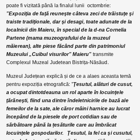
poate fi vizitată până la finalul lunii octombrie:
”Expoziţia de faţă reuneşte câteva zeci de trăistuţe şi
traiste tradiţionale, dar şi desagi, toate adunate de la
localnicii din Maieru, în special de la d-na Cornelia
Partene (mama muzeografului de la muzeul
măierean), alte piese făcând parte din patrimoniul
Muzeului „Cuibul visurilor” Maieru”
transmite
Complexul Muzeal Judetean Bistrița-Năsăud.
Muzeul Județean explică și de ce a alaes aceasta temă
pentru expoziția etnografică: ”
Ţesutul, alături de cusut,
a ocupat dintotdeauna un rol aparte în locuinţele
ţărăneşti, fiind una dintre îndeletnicirile de bază ale
femeilor de la sate, ale căror mâini harnice au lucrat
începând de la piesele de port cotidian sau de
sărbătoare până la țesăturile care au îmbrăcat
locuinţele gospodarilor.
Ţesutul, la fel ca şi cusutul,