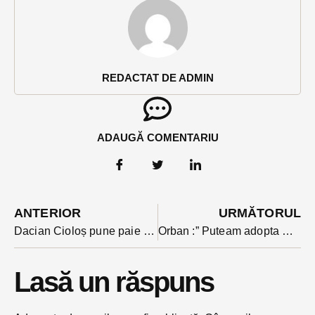
REDACTAT DE ADMIN
ADAUGĂ COMENTARIU
ANTERIOR
URMĂTORUL
Dacian Cioloș pune paie pe foc înaintea întâlnirii din coaliție: ” Cîțu e un politician incompetent pe care nu te poți baza”. Ce replică i-a putut da un liberal bistrițean cu funcție în filială
Orban :” Puteam adopta PNDL 3 fără să rupem coaliția. Nu poți conduce fără majoritate parlamentară”
Lasă un răspuns