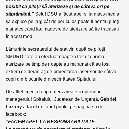
posibil ca piloții să aterizeze și de câteva ori pe
săptămână.”
Șeful DSU a făcut apel și la mass-media
sa explice pe larg cât de periculos poate fi pentru piloți
mai ales când fac manevre de aterizare să fie tracasați
în acest mod.
Lămuririle secretarului de stat vin după ce piloții
SMURD care au efectuat noaptea trecută prima
aterizare pe timp de noapte au reclamat că au fost
extrem de deranjați de proiectarea laserelor de câțiva
copii din blocurile din vecinătatea Spitalului.
De altfel imediat după aterizarea elicopterului
managerului Spitalului Judetean de Urgență,
Gabriel
Lazany
a făcut un apel public pe pagina sa de
facebook:
”FACEM APEL LA RESPONSABILITATE