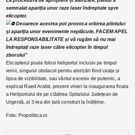
La procedura de apropiere și aterizare, pilotul a
semnalat apariția unor raze laser îndreptate spre
elicopter.
Deoarece acestea pot provoca orbirea pilotului
și apariția unor evenimente neplăcute, FACEM APEL
LA RESPONSABILITATE și vă rugăm să nu mai
îndreptați raze laser către elicopter în timpul
zborului”
Elicopterul poate folosi heliportul inclusiv pe timpul
iernii, singurul obstacol pentru aterizări fiind ceața și
lipsa de vizibilitate, sau vântul excesiv de puternic, a
explicat Raed Arafat, prezent vineri la inaugurarea finala
a Heliportului de pe clădirea Spitalului Județean de
Urgență, al 3-lea din țară construit la înălțime.
Foto: Propolitica.ro