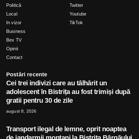
Politică
Twitter
Local
Youtube
In vizor
TikTok
Business
Bex TV
Opinii
Contact
Postări recente
Cei trei indivizi care au tâlhărit un
adolescent în Bistrița au fost trimiși după
gratii pentru 30 de zile
august 8, 2026
Transport ilegal de lemne, oprit noaptea
de jandarmii montani la Bistrița Bârgăului