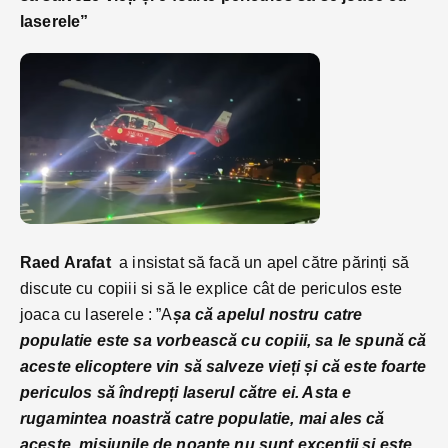
laserele”
Raed Arafat
a insistat să facă un apel către părinți să
discute cu copiii si să le explice cât de periculos este
joaca cu laserele : ”A
șa că apelul nostru catre
populatie este sa vorbească cu copiii, sa le spună că
aceste elicoptere vin să salveze vieți și că este foarte
periculos să îndrepți laserul către ei. Asta e
rugamintea noastră catre populatie, mai ales că
aceste misiunile de noapte nu sunt excepții si este