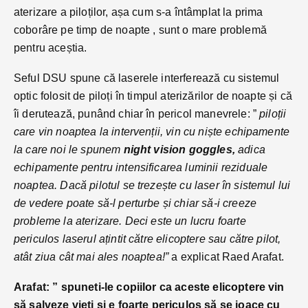
aterizare a piloților, așa cum s-a întâmplat la prima
coborâre pe timp de noapte , sunt o mare problemă
pentru aceștia.
Seful DSU spune că laserele interferează cu sistemul
optic folosit de piloți în timpul aterizărilor de noapte și că
îi derutează, punând chiar în pericol manevrele: ”
piloții
care vin noaptea la intervenții, vin cu niște echipamente
la care noi le spunem
night vision goggles,
adica
echipamente pentru intensificarea luminii reziduale
noaptea. Dacă pilotul se trezește cu laser în sistemul lui
de vedere poate să-l perturbe și chiar să-i creeze
probleme la aterizare. Deci este un lucru foarte
periculos laserul ațintit către elicoptere sau către pilot,
atât ziua cât mai ales noaptea!”
a explicat Raed Arafat.
Arafat: ” spuneti-le copiilor ca aceste elicoptere vin
să salveze vieți și e foarte periculos să se joace cu