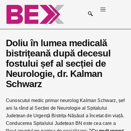
Doliu în lumea medicală
bistrițeană după decesul
fostului șef al secției de
Neurologie, dr. Kalman
Schwarz
Cunoscutul medic primar neurolog Kalman Schwarz, șef
ani la rând al Secției de Neurologie al Spitalului
Județean de Urgență Bistrița-Năsăud a încetat din viață.
Conducerea Spitalului Județean BN este cea care a
făcut anunțul pe pagina de socializare:
”Cu mult regret