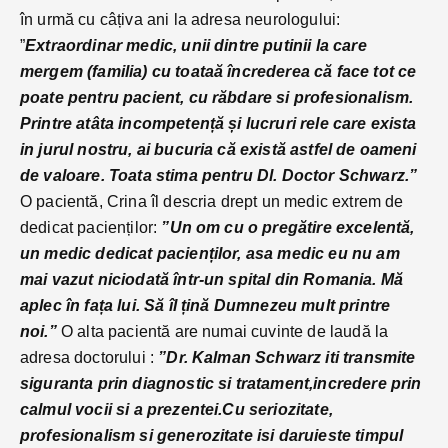
în urmă cu câțiva ani la adresa neurologului:
”
Extraordinar medic, unii dintre putinii la care
mergem (familia) cu toataă încrederea că face tot ce
poate pentru pacient, cu răbdare si profesionalism.
Printre atâta incompetență și lucruri rele care exista
in jurul nostru, ai bucuria că există astfel de oameni
de valoare. Toata stima pentru Dl. Doctor Schwarz.”
O pacientă, Crina îl descria drept un medic extrem de
dedicat pacienților:
”Un om cu o pregătire excelentă,
un medic dedicat pacienților, asa medic eu nu am
mai vazut niciodată într-un spital din Romania. Mă
aplec în fața lui. Să îl țină Dumnezeu mult printre
noi.”
O alta pacientă are numai cuvinte de laudă la
adresa doctorului :
”Dr. Kalman Schwarz iti transmite
siguranta prin diagnostic si tratament,incredere prin
calmul vocii si a prezentei.Cu seriozitate,
profesionalism si generozitate isi daruieste timpul