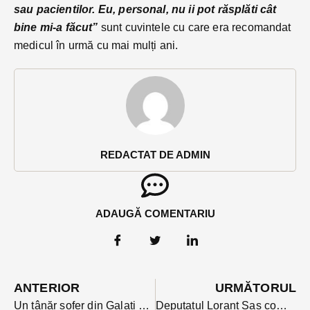
sau pacientilor. Eu, personal, nu ii pot răsplăti cât
bine mi-a făcut”
sunt cuvintele cu care era recomandat
medicul în urmă cu mai mulți ani.
REDACTAT DE ADMIN
ADAUGĂ COMENTARIU
ANTERIOR
URMĂTORUL
Un tânăr șofer din Galați și-a pierdut viața azi noapte pe DN 17 după ce mașina sa s-a izbit de un tir. Traficul deviat o oră
Deputatul Lorant Sas comentează blocarea moțiunii: ”Frăția” toxică a vechii clase politice se manifestă din nou, în disprețul normelor parlamentare și a bunului simț”