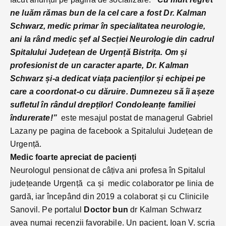
ne luăm rămas bun de la cel care a fost Dr. Kalman
Schwarz, medic primar în specialitatea neurologie,
ani la rând medic șef al Secției Neurologie din cadrul
Spitalului Județean de Urgență Bistrița.
Om și
profesionist de un caracter aparte, Dr. Kalman
Schwarz și-a dedicat viața pacienților și echipei pe
care a coordonat-o cu dăruire. Dumnezeu să îi așeze
sufletul în rândul drepților! Condoleanțe familiei
îndurerate!”
este mesajul postat de managerul Gabriel
Lazany pe pagina de facebook a Spitalului Județean de
Urgență.
Medic foarte apreciat de pacienți
Neurologul pensionat de câțiva ani profesa în Spitalul
județeande Urgență ca și medic colaborator pe linia de
gardă, iar începând din 2019 a colaborat și cu Clinicile
Sanovil. Pe portalul
Doctor bun
dr Kalman Schwarz
avea numai recenzii favorabile. Un pacient, Ioan V. scria