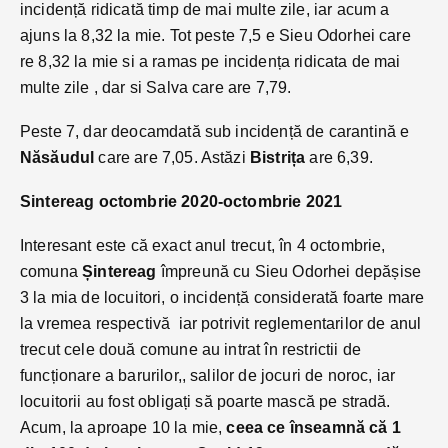
incidență ridicată timp de mai multe zile, iar acum a
ajuns la 8,32 la mie. Tot peste 7,5 e Sieu Odorhei care
re 8,32 la mie si a ramas pe incidența ridicata de mai
multe zile , dar si Salva care are 7,79.
Peste 7, dar deocamdată sub incidență de carantină e
Năsăudul
care are 7,05. Astăzi
Bistrița
are 6,39.
Sintereag octombrie 2020-octombrie 2021
Interesant este că exact anul trecut, în 4 octombrie,
comuna
Șintereag
împreună cu Sieu Odorhei depășise
3 la mia de locuitori, o incidență considerată foarte mare
la vremea respectivă iar potrivit reglementarilor de anul
trecut cele două comune au intrat în restrictii de
funcționare a barurilor,, salilor de jocuri de noroc, iar
locuitorii au fost obligați să poarte mască pe stradă.
Acum, la aproape 10 la mie,
ceea ce înseamnă că 1