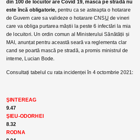
din 100 de locuitor are Covid 19, masca pe stradă nu
este încă obligatorie,
pentru ca se asteapta o hotarare
de Guvern care sa valideze o hotarare CNS
U
de vineri
care va obliga purtarea măștii la peste 6 infectări la mia
de locuitori. Un ordin comun al Ministerului Sănătății și
MAI, anunțat pentru această seară va reglementa clar
cand se poartă mască pe stradă, a promis ministrul de
interne, Lucian Bode.
Consultați tabelul cu rata incidenței în 4 octombrie 2021:
ŞINTEREAG
9.47
ŞIEU-ODORHEI
8.32
RODNA