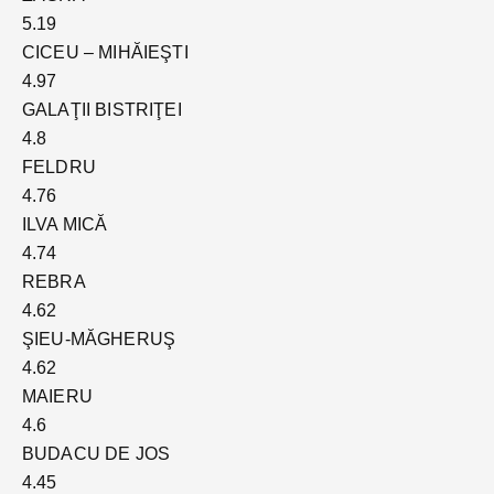
5.19
CICEU – MIHĂIEŞTI
4.97
GALAŢII BISTRIŢEI
4.8
FELDRU
4.76
ILVA MICĂ
4.74
REBRA
4.62
ŞIEU-MĂGHERUŞ
4.62
MAIERU
4.6
BUDACU DE JOS
4.45