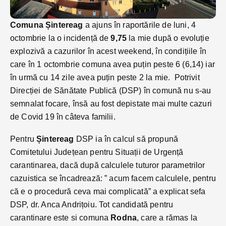
Comuna Șintereag
a ajuns în raportările de luni, 4
octombrie la o incidență de
9,75
la mie după o evoluție
explozivă a cazurilor în acest weekend, în condițiile în
care în 1 octombrie comuna avea puțin peste 6 (6,14) iar
în urmă cu 14 zile avea puțin peste 2 la mie. Potrivit
Direcției de Sănătate Publică (DSP) în comună nu s-au
semnalat focare, însă au fost depistate mai multe cazuri
de Covid 19 în câteva familii.
Pentru
Șintereag
DSP ia în calcul să propună
Comitetului Județean pentru Situații de Urgență
carantinarea, dacă după calculele tuturor parametrilor
cazuistica se încadrează: ” acum facem calculele, pentru
că e o procedură ceva mai complicată” a explicat sefa
DSP, dr. Anca Andrițoiu. Tot candidată pentru
carantinare este si comuna
Rodna
, care a rămas la