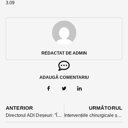
3.09
REDACTAT DE ADMIN
ADAUGĂ COMENTARIU
ANTERIOR
URMĂTORUL
Directorul ADI Deșeuri: ”În octombrie, deșeurile voluminoase se colectează GRATUIT din tot județul Bistrița-Năsăud!”
Intervențiile chirurgicale și internările care nu sunt urgențe se amână pentru 30 de zile, anunță Raed Arafat. A fost activat mecanismul de protecție civilă în România