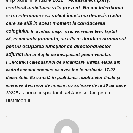
timp până în ianuarie 2022: ”
Această echipă își
continuă activitatea și în prezent: Nu am intenționat
și nu intenționez să solicit încetarea detașării celor
care se află în acest moment la conducerea
colegiului.
În același timp, însă, vă reamintesc faptul
în această perioadă, se află în derulare concursul
că,
pentru ocuparea funcțiilor de director/director
adjunct
din unitățile de învățământ preuniversitar.
(…)
Potrivit calendarului de organizare, ultima etapă din
cadrul acestui concurs va avea loc în perioada 17-22
decembrie. Ea constă în „validarea rezultatelor finale și
emiterea deciziilor de numire, cu aplicare de la 10 ianuarie
a afirmat inspectorul șef Aurelia Dan pentru
2022”
Bistriteanul.