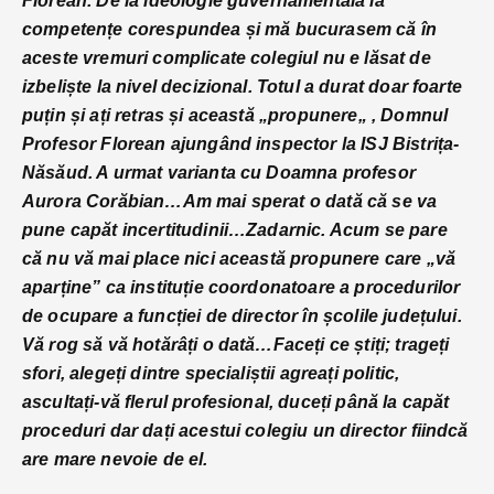
Florean. De la ideologie guvernamentală la
competențe corespundea și mă bucurasem că în
aceste vremuri complicate colegiul nu e lăsat de
izbeliște la nivel decizional. Totul a durat doar foarte
puțin și ați retras și această „propunere„ , Domnul
Profesor Florean ajungând inspector la ISJ Bistrița-
Năsăud. A urmat varianta cu Doamna profesor
Aurora Corăbian…Am mai sperat o dată că se va
pune capăt incertitudinii…Zadarnic. Acum se pare
că nu vă mai place nici această propunere care „vă
aparține” ca instituție coordonatoare a procedurilor
de ocupare a funcției de director în școlile județului.
Vă rog să vă hotărâți o dată…Faceți ce știți; trageți
sfori, alegeți dintre specialiștii agreați politic,
ascultați-vă flerul profesional, duceți până la capăt
proceduri dar dați acestui colegiu un director fiindcă
are mare nevoie de el.