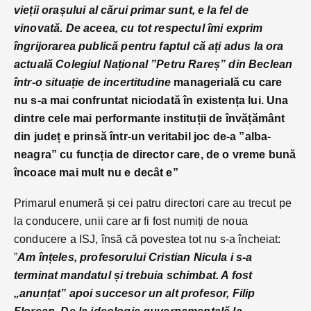
vieții orașului al cărui primar sunt, e la fel de
vinovată. De aceea, cu tot respectul îmi exprim
îngrijorarea publică pentru faptul că ați adus la ora
actuală Colegiul Național ”Petru Rareș” din Beclean
într-o situație de incertitudine
managerială cu care
nu s-a mai confruntat niciodată în existența lui. Una
dintre cele mai performante instituții de învățământ
din județ e prinsă într-un veritabil joc de-a ”alba-
neagra” cu funcția de director care, de o vreme bună
încoace mai mult nu e decât e”
Primarul enumeră și cei patru directori care au trecut pe
la conducere, unii care ar fi fost numiți de noua
conducere a ISJ, însă că povestea tot nu s-a încheiat:
”
Am înțeles, profesorului Cristian Nicula i s-a
terminat mandatul și trebuia schimbat. A fost
„anunțat” apoi succesor un alt profesor, Filip