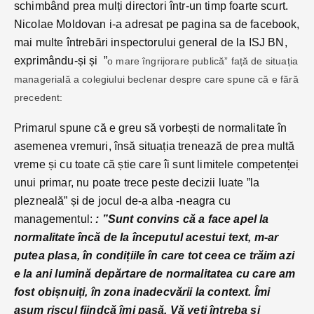
schimbând prea mulți directori într-un timp foarte scurt.
Nicolae Moldovan i-a adresat pe pagina sa de facebook,
mai multe întrebări inspectorului general de la ISJ BN,
exprimându-și și ”
o mare îngrijorare publică” față de situația
managerială a colegiului beclenar despre care spune că e fără
precedent:
Primarul spune că e greu să vorbești de normalitate în
asemenea vremuri, însă situația trenează de prea multă
vreme și cu toate că știe care îi sunt limitele competenței
unui primar, nu poate trece peste decizii luate ”la
plezneală” și de jocul de-a alba -neagra cu
managementul:
: ”Sunt convins că a face apel la
normalitate încă de la începutul acestui text, m-ar
putea plasa, în condițiile în care tot ceea ce trăim azi
e la ani lumină depărtare de normalitatea cu care am
fost obișnuiți, în zona inadecvării la context. Îmi
asum riscul fiindcă îmi pasă. Vă veți întreba și