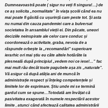
Dumneavoastră poate ( sigur nu veți fi singura!…) de
ce aș solicita „normalitate” în viața școlii când ea nu
mai poate fi găsită cu ușurință cam peste tot. Și asta
nu numai din cauza pandemiei care a bulversat
societatea în ansamblul vieții
ei. Din păcate, uneori
deciziile neinspirate ale celor care conduc și
coordonează o activitate, graba, nevoia de a
răspunde orbește la „recomandări” superioare
ierarhic ori mai știu eu câte altele hotărâte la
plesneală după principiul „vedem noi ce iese!…” fac
mai mult rău decât toate pagubele așa zis „naturale”.
Vă asigur că după atâția ani de muncă în
administrație respect și înțeleg competențele și
limitele lor de exprimare. Știu unde mi se termină
gardul cum se spune…Totodată am învățat că
pasivitatea exagerată în numele respectării acestor
limite , atunci când afectează calitatea administrării