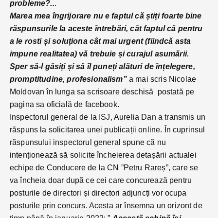
probleme?..
.
Marea mea îngrijorare nu e faptul că știți foarte bine
răspunsurile la aceste întrebări, cât faptul că pentru
a le rosti și soluționa cât mai urgent (fiindcă asta
impune realitatea) vă trebuie și curajul asumării.
Sper să-l găsiți și să îl puneți alături de înțelegere,
promptitudine, profesionalism”
a mai scris Nicolae
Moldovan în lunga sa scrisoare deschisă postată pe
pagina sa oficială de facebook.
Inspectorul general de la ISJ, Aurelia Dan a transmis un
răspuns la solicitarea unei publicații online. În cuprinsul
răspunsului inspectorul general spune că nu
intenționează să solicite încheierea detașării actualei
echipe de Conducere de la CN ”Petru Rareș”, care se
va încheia doar după ce cei care concurează pentru
posturile de directori și directori adjuncți vor ocupa
posturile prin concurs. Acesta ar însemna un orizont de