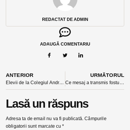
REDACTAT DE ADMIN
ADAUGĂ COMENTARIU
ANTERIOR
URMĂTORUL
Elevii de la Colegiul Andrei Mureșanu, moment emoționant în fața liceului în memoria profesoarei de fizică care s-a stins sâmbătă din cauza Covid 19
Ce mesaj a transmis fostul internațional Gabi Balint după ce a făcut rapelul la Bistrița. Înregistrarea e parte din campania pro-vaccinare a Instituției Prefectului (VIDEO)
Lasă un răspuns
Adresa ta de email nu va fi publicată.
Câmpurile
obligatorii sunt marcate cu
*