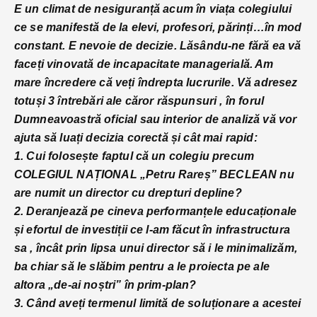
E un climat de nesiguranță acum în viața colegiului
ce se manifestă de la elevi, profesori, părinți…în mod
constant. E nevoie de decizie. Lăsându-ne fără ea vă
faceți vinovată de incapacitate managerială. Am
mare încredere că veți îndrepta lucrurile. Vă adresez
totuși 3 întrebări ale căror răspunsuri , în forul
Dumneavoastră oficial sau interior de analiză vă vor
ajuta să luați decizia corectă și cât mai rapid:
1. Cui folosește faptul că un colegiu precum
COLEGIUL NAȚIONAL „Petru Rareș” BECLEAN nu
are numit un director cu drepturi depline?
2. Deranjează pe cineva performanțele educaționale
și efortul de investiții ce l-am făcut în infrastructura
sa , încât prin lipsa unui director să i le minimalizăm,
ba chiar să le slăbim pentru a le proiecta pe ale
altora „de-ai noștri” în prim-plan?
3. Când aveți termenul limită de soluționare a acestei