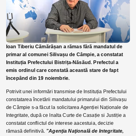
Ioan Tiberiu Cămărășan a rămas fără mandatul de
primar al comunei Silivașu de Câmpie, a constatat
Instituția Prefectului Bistrița-Năsăud. Prefectul a
emis ordinul care constată această stare de fapt
începând din 19 noiembrie.
Potrivit unei informări transmise de Instituția Prefectului
constatarea încetării mandatului primarului din Silivașu
de Câmpie s-a făcut la solicitarea Agenției Naționale de
Integritate, după ce Inalta Curte de Casație si Justiție a
constatat conflictul de interese aacestuia, decizie
rămasă definitivă.
”Agenţia Naţională de Integritate,