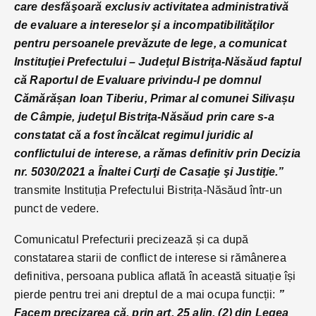
care desfăşoară exclusiv activitatea administrativă
de evaluare a intereselor şi a incompatibilităţilor
pentru persoanele prevăzute de lege, a comunicat
Instituţiei Prefectului – Judeţul Bistriţa-Năsăud faptul
că Raportul de Evaluare privindu-l pe domnul
Cămărășan Ioan Tiberiu, Primar al comunei Silivașu
de Câmpie, judeţul Bistriţa-Năsăud prin care s-a
constatat că a fost încălcat regimul juridic al
conflictului de interese, a rămas definitiv prin Decizia
nr. 5030/2021 a Înaltei Curţi de Casaţie şi Justiţie.”
transmite Instituția Prefectului Bistrița-Năsăud într-un
punct de vedere.
Comunicatul Prefecturii precizează și ca după
constatarea starii de conflict de interese si rămânerea
definitiva, persoana publica aflată în această situație își
pierde pentru trei ani dreptul de a mai ocupa funcții:
”
Facem precizarea că, prin art. 25 alin. (2) din Legea