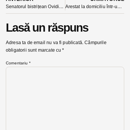
Senatorul bistrițean Ovidiu Florean postare caustică la adresa deputatului Sighiartău: ” Unde ți-e consecvența?”
Arestat la domiciliu într-un dosar amplu de trafic de droguri, un tânăr din Bistrița și-a văzut de vechiul ”business”. Acum e alături de foștii parteneri
Lasă un răspuns
Adresa ta de email nu va fi publicată.
Câmpurile
obligatorii sunt marcate cu
*
Comentariu
*