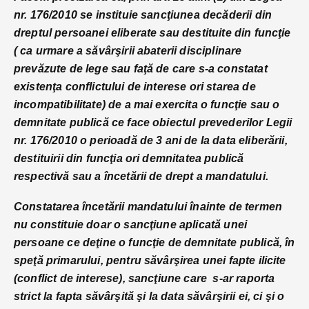
nr. 176/2010 se instituie sancţiunea decăderii din
dreptul persoanei eliberate sau destituite din funcţie
( ca urmare a săvârşirii abaterii disciplinare
prevăzute de lege sau faţă de care s-a constatat
existenţa conflictului de interese ori starea de
incompatibilitate) de a mai exercita o funcţie sau o
demnitate publică ce face obiectul prevederilor Legii
nr. 176/2010 o perioadă de 3 ani de la data eliberării,
destituirii din funcţia ori demnitatea publică
respectivă sau a încetării de drept a mandatului.
Constatarea încetării mandatului înainte de termen
nu constituie doar o sancţiune aplicată unei
persoane ce deţine o funcţie de demnitate publică, în
speţă primarului, pentru săvârşirea unei fapte ilicite
(conflict de interese), sancţiune care s-ar raporta
strict la fapta săvârşită şi la data săvârşirii ei, ci şi o