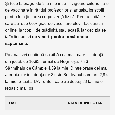
Și tot e la pragul de 3 la mie intră în vigoare criteriul ratei
de vaccinare în rândul profesorilor și angajaților școlii
pentru funcționarea cu prezență fizică .Pentru unitățile
care au sub 60% grad de vaccinare elevii fac cursuri
online, iar copiii de grădiniță stau acasă, iar decizia se
ia în fiecare z
i de vineri pentru următoarea
săptămână.
Poiana Ilvei continuă sa aibă cea mai mare incidență
din județ, de 10,83 , urmat de Negrilești, 7,83,
Sânmihaiu de Câmpie 4,59 la mie. Dintre orașe cel mai
apropiat de incidența de 3 este Becleanul care are 2,84
la mie. Situația UAT-urilor care au depășit 3 la mie o
regăsiți mai jos:
UAT
RATA DE INFECTARE