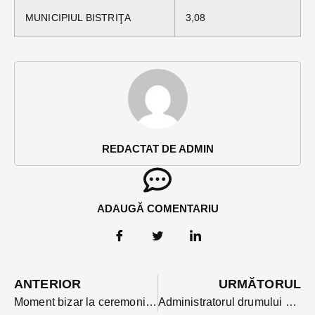
MUNICIPIUL BISTRIŢA
3,08
REDACTAT DE ADMIN
ADAUGĂ COMENTARIU
ANTERIOR
URMĂTORUL
Moment bizar la ceremonia de depunere a jurământului noii echipe de la Prefectura BN: la solicitarea presedintelui PSD participanții s-au rugat ținându-se de mâini
Administratorul drumului pe care s-au ciocnit două tiruri amendat de polițiști