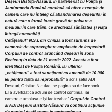
Deșeuri Bistrița-Năsăud, în parteneriat cu Poliția și
Jandarmeria Română continuă să ofere exemple de
oameni care nu înțeleg că abandonarea deșeurilor în
natură este o formă foarte gravă de poluare a
mediului în care trăim, ce afectează sănătatea și viața
întregii comunități.
Cetățeanul” N.S.I. din Chiuza a fost surprins de
camerele de supraveghere amplasate de inspectorii
Corpului de control, aruncând deșeuri în zona
Beclenuț in data de 21 martie 2022. Acesta a fost
identificat de Poliția Română, iar ulterior
„cetățeanul” a fost sancționat cu amendă de 10.000
lei pentru fapta sa reprobabilă”
a scris șeful ADI
Deseuri, Cristian Niculae pe pagina sa de facebook .
El a avertizat că acțiuni de control continuă, iar
camerele amplasate își fac treaba: ”
Corpul de Control
al ADI Deșeuri Bistrița-Năsăud va continua acțiunile
de control desfășurate în parteneriat cu