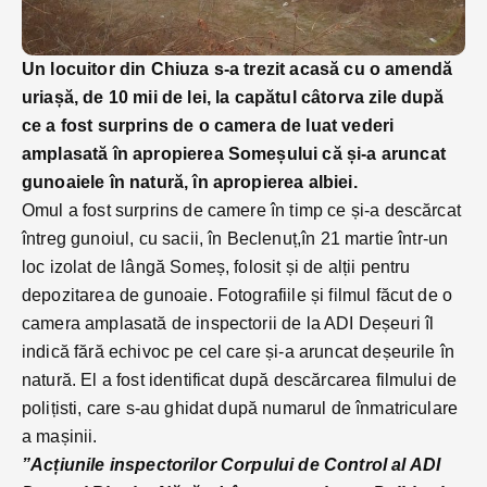
Un locuitor din Chiuza s-a trezit acasă cu o amendă
uriașă, de 10 mii de lei, la capătul câtorva zile după
ce a fost surprins de o camera de luat vederi
amplasată în apropierea Someșului că și-a aruncat
gunoaiele în natură, în apropierea albiei.
Omul a fost surprins de camere în timp ce și-a descărcat
întreg gunoiul, cu sacii, în Beclenuț,în 21 martie într-un
loc izolat de lângă Someș, folosit și de alții pentru
depozitarea de gunoaie. Fotografiile și filmul făcut de o
camera amplasată de inspectorii de la ADI Deșeuri îl
indică fără echivoc pe cel care și-a aruncat deșeurile în
natură. El a fost identificat după descărcarea filmului de
polițisti, care s-au ghidat după numarul de înmatriculare
a mașinii.
”
Acțiunile inspectorilor Corpului de Control al ADI