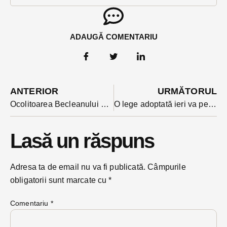
ADAUGĂ COMENTARIU
ANTERIOR
URMĂTORUL
Ocolitoarea Becleanului are avizul de la Ministerul Transporturilor: lucrările pot începe, anunță primarul
O lege adoptată ieri va permite plata online a taxelor și impozitelor în orice colț din județ. Ce precizări face președintele USR BN despre inițiatori
Lasă un răspuns
Adresa ta de email nu va fi publicată.
Câmpurile
obligatorii sunt marcate cu
*
Comentariu
*