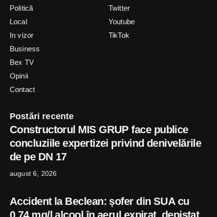
Politică
Twitter
Local
Youtube
In vizor
TikTok
Business
Bex TV
Opinii
Contact
Postări recente
Constructorul MIS GRUP face publice
concluziile expertizei privind denivelările
de pe DN 17
august 6, 2026
Accident la Beclean: șofer din SUA cu
0,74 mg/l alcool în aerul expirat, depistat