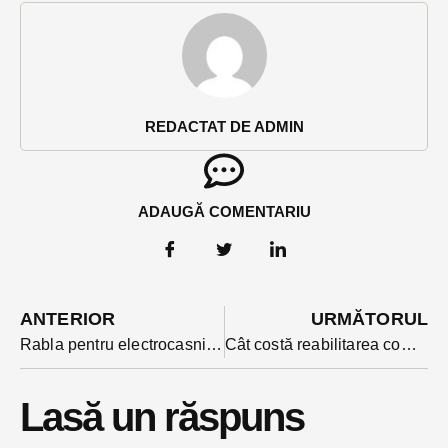
REDACTAT DE ADMIN
ADAUGĂ COMENTARIU
ANTERIOR
URMĂTORUL
Rabla pentru electrocasnice 2022 e fără televizoare. Voucherul trebuie folosit în 7 zile
Cât costă reabilitarea completă a celei mai lungi străzi din Bistrița. Va avea și 3 benzi de circulație, iar iluminatul public e cu cabluri îngropate
Lasă un răspuns