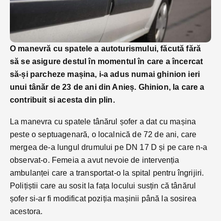
O manevră cu spatele a autoturismului, făcută fără
să se asigure destul în momentul în care a încercat
să-și parcheze mașina, i-a adus numai ghinion ieri
unui tânăr de 23 de ani din Anieș. Ghinion, la care a
contribuit si acesta din plin.
La manevra cu spatele tânărul șofer a dat cu mașina
peste o septuagenară, o localnică de 72 de ani, care
mergea de-a lungul drumului pe DN 17 D și pe care n-a
observat-o. Femeia a avut nevoie de intervenția
ambulanței care a transportat-o la spital pentru îngrijiri.
Polițiștii care au sosit la fața locului susțin că tânărul
șofer si-ar fi modificat poziția mașinii până la sosirea
acestora.