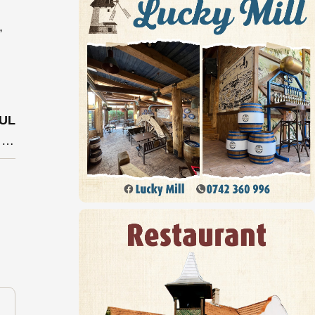
,
UL
Dramă pe DN 17: O șoferiță a dat cu mașina peste un bărbat care încerca sa traverseze strada. Impactul i-a fost fatal acestuia