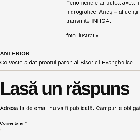
Fenomenele ar putea avea int
hidrografice: Arieş – afluenţii
transmite INHGA.
foto ilustrativ
ANTERIOR
Ce veste a dat preotul paroh al Bisericii Evanghelice Bistrița, la comemorarea a 14 ani de la incendiul devastator, în timpul rugăciunii ecu
Lasă un răspuns
Adresa ta de email nu va fi publicată.
Câmpurile obliga
Comentariu
*