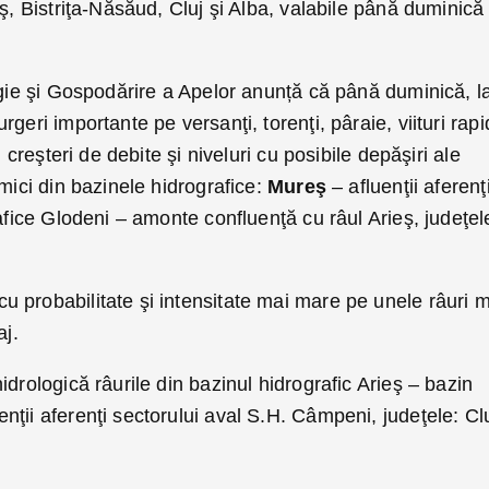
eş, Bistriţa-Năsăud, Cluj şi Alba, valabile până duminică
ogie şi Gospodărire a Apelor anunță că până duminică, l
geri importante pe versanţi, torenţi, pâraie, viituri rap
 creşteri de debite şi niveluri cu posibile depăşiri ale
 mici din bazinele hidrografice:
Mureş
– afluenţii aferenţ
rafice Glodeni – amonte confluenţă cu râul Arieş, judeţel
 probabilitate şi intensitate mai mare pe unele râuri m
aj.
idrologică râurile din bazinul hidrografic Arieş – bazin
ţii aferenţi sectorului aval S.H. Câmpeni, judeţele: Cl