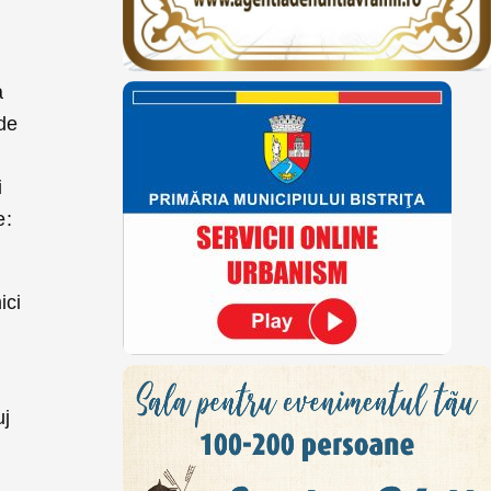
a
ide
i
e:
ici
uj