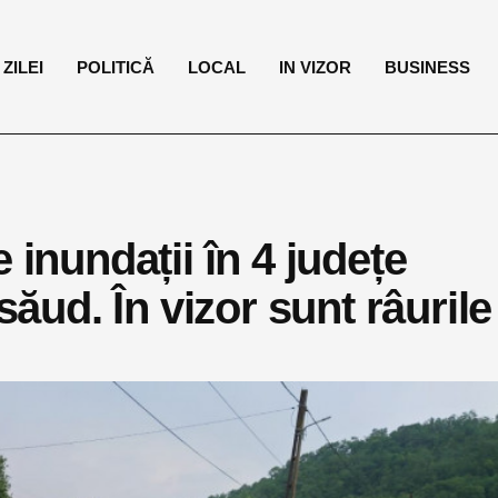
ZILEI
POLITICĂ
LOCAL
IN VIZOR
BUSINESS
 inundații în 4 județe
săud. În vizor sunt râurile