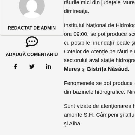
râurile mici din judeţele Mur
dimineaţa.
Institutul Naţional de Hidrol
REDACTAT DE ADMIN
ora 09:00, se pot produce scur
cu posibile inundații locale şi
Cotelor de Atenţie pe râurile
ADAUGĂ COMENTARIU
sectorului aval stație hidrog
Mureş
şi
Bistriţa Năsăud.
Fenomenele se pot produce cu
din bazinele hidrografice: Nir
Sunt vizate de atenţionarea h
amonte S.H. Câmpeni şi afluen
şi Alba.