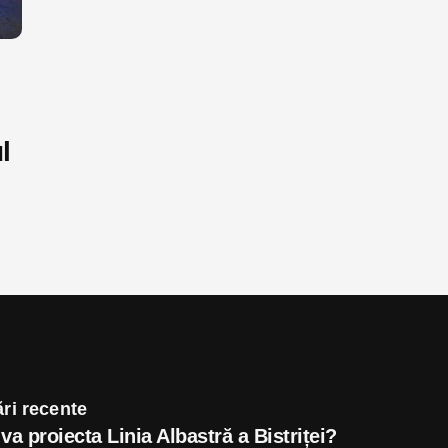
l
ri recente
va proiecta Linia Albastră a Bistriței?