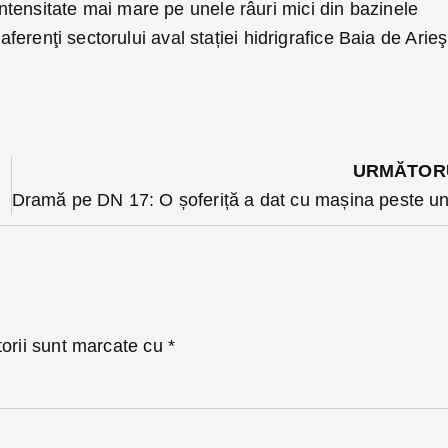
ensitate mai mare pe unele râuri mici din bazinele
 aferenţi sectorului aval stației hidrigrafice Baia de Arieş
URMĂTOR
menice
torii sunt marcate cu
*