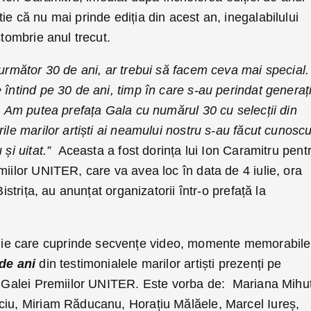
ie că nu mai prinde ediția din acest an, inegalabilului
ctombrie anul trecut.
 următor 30 de ani, ar trebui să facem ceva mai special.
 întind pe 30 de ani, timp în care s-au perindat generați
i. Am putea prefața Gala cu numărul 30 cu selecții din
rile marilor artiști ai neamului nostru s-au făcut cunosc
 și uitat.”
Aceasta a fost dorința lui Ion Caramitru pent
miilor UNITER, care va avea loc în data de 4 iulie, ora
Bistrița, au anunțat organizatorii într-o prefață la
 care cuprinde secvențe video, momente memorabile
de ani
din testimonialele marilor artiști prezenți pe
le Galei Premiilor UNITER. Este vorba de: Mariana Mihuț
ciu, Miriam Răducanu, Horațiu Mălăele, Marcel Iureș,