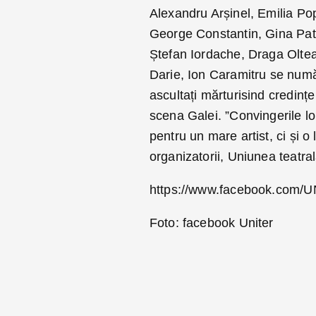
Alexandru Arșinel, Emilia Pope
George Constantin, Gina Patr
Ștefan Iordache, Draga Olte
Darie, Ion Caramitru se numără
ascultați mărturisind credinț
scena Galei. ”Convingerile lo
pentru un mare artist, ci și o
organizatorii, Uniunea teatr
https://www.facebook.com/U
Foto: facebook Uniter