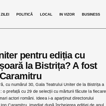
ZILEI
POLITICĂ
LOCAL
IN VIZOR
BUSINESS
niter pentru ediția cu
oară la Bistrița? A fost
n Caramitru
ă, cu numărul 30, Gala Teatrului Uniter de la Bistrița a
 prefață cu 29 de selecții cu mărturii făcute la fiecar
mari actori români. Ideea i-a aparținut directorului
l Ion Caramitru, imediat după încheierea ediției de anul