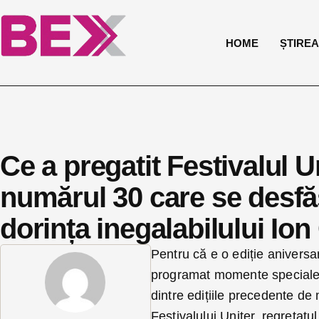
HOME
ȘTIREA 
Ce a pregatit Festivalul U
numărul 30 care se desfăș
dorința inegalabilului Io
Pentru că e o ediție aniversar
programat momente speciale: o
dintre edițiile precedente de 
Festivalului Uniter, regretatu