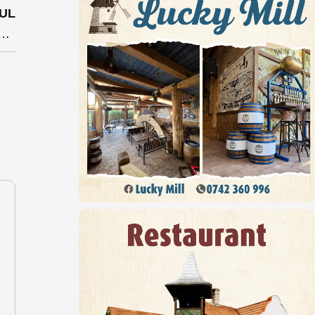
UL
ă de pe o stradă din Bistrița a lăsat fără apă locuințe și firme din zona Industrială