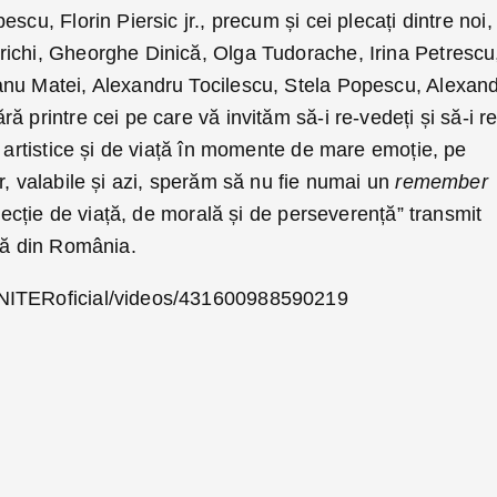
scu, Florin Piersic jr., precum și cei plecați dintre noi,
ichi, Gheorghe Dinică, Olga Tudorache, Irina Petrescu
anu Matei, Alexandru Tocilescu, Stela Popescu, Alexan
 printre cei pe care vă invităm să-i re-vedeți și să-i re
e artistice și de viață în momente de mare emoție, pe
r, valabile și azi, sperăm să nu fie numai un
remember
 lecție de viață, de morală și de perseverență” transmit
ală din România.
NITERoficial/videos/431600988590219