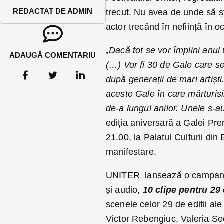
REDACTAT DE ADMIN
trecut. Nu avea de unde să șt
actor trecând în neființă în o
„Dacă tot se vor împlini anul
ADAUGĂ COMENTARIU
(…) Vor fi 30 de Gale care se
după generații de mari artișt
aceste Gale în care mărturisi
de-a lungul anilor. Unele s-au
ediția aniversară a Galei Pre
21.00, la Palatul Culturii din 
manifestare.
UNITER lansează o campanie
și audio,
10 clipe pentru 29 
scenele celor 29 de ediții a
Victor Rebengiuc, Valeria Se