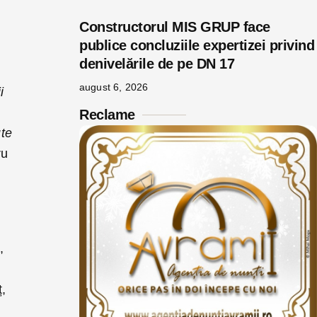
Constructorul MIS GRUP face
publice concluziile expertizei privind
denivelările de pe DN 17
august 6, 2026
i
Reclame
ute
ru
,
,