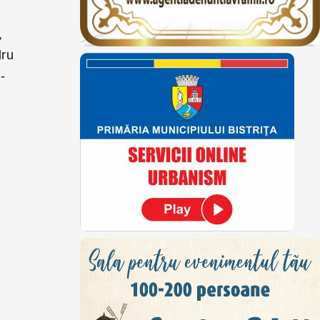
,
dru
-