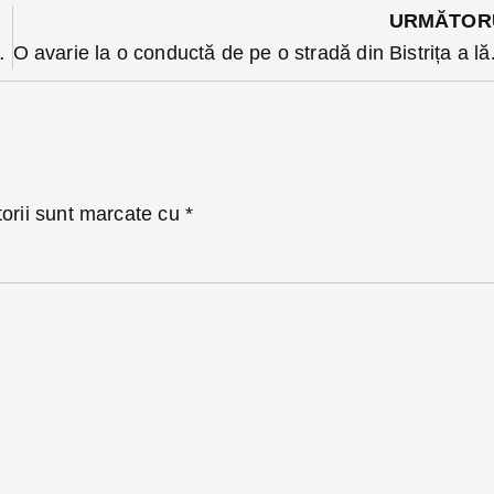
URMĂTOR
pați de ele gratuit
O avarie la o conduct
torii sunt marcate cu
*