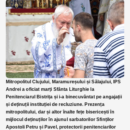
Mitropolitul Clujului, Maramureșului și Sălajului, IPS
Andrei a oficiat marți Sfânta Liturghie la
Penitenciarul Bistrița și i-a binecuvântat pe angajații
și deținuții instituției de recluziune. Prezența
mitropolitului, dar și altor înalte fețe bisericești în
mijlocul deținuților în ajunul sarbatorilor Sfinților
Apostoli Petru și Pavel, protectorii penitenciarilor