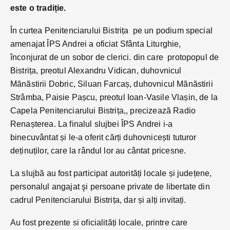
este o tradiție.
În curtea Penitenciarului Bistrița pe un podium special
amenajat ÎPS Andrei a oficiat Sfânta Liturghie,
înconjurat de un sobor de clerici. din care protopopul de
Bistrița, preotul Alexandru Vidican, duhovnicul
Mănăstirii Dobric, Siluan Farcaș, duhovnicul Mănăstirii
Strâmba, Paisie Pașcu, preotul Ioan-Vasile Vlașin, de la
Capela Penitenciarului Bistrița,, precizează Radio
Renașterea. La finalul slujbei ÎPS Andrei i-a
binecuvântat și le-a oferit cărți duhovnicești tuturor
deținuților, care la rândul lor au cântat pricesne.
La slujbă au fost participat autorități locale și județene,
personalul angajat şi persoane private de libertate din
cadrul Penitenciarului Bistrița, dar și alți invitați.
Au fost prezente si oficialități locale, printre care