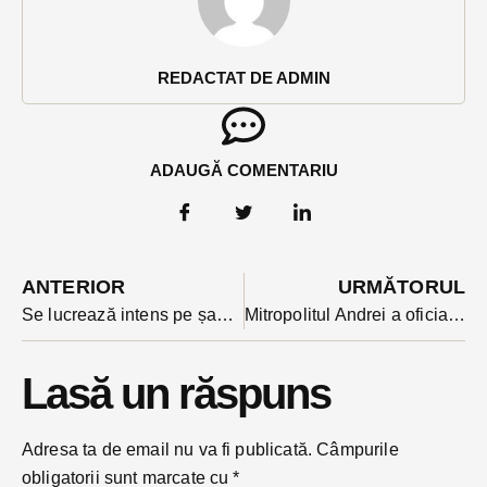
REDACTAT DE ADMIN
ADAUGĂ COMENTARIU
ANTERIOR
URMĂTORUL
Se lucrează intens pe șantierele de străzi ale Becleanului. Colaj de poze cu stadiul lucrărilor
Mitropolitul Andrei a oficiat marți o liturghie la Penitenciarul Bistrița pentru deținuți și personalul instituției. Slujba a fost ținută în ajunul sărbătorii protectorilor Penitenciarelor, Sf. Apostoli Petru și Pavel
Lasă un răspuns
Adresa ta de email nu va fi publicată.
Câmpurile
obligatorii sunt marcate cu
*