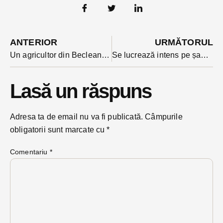
ANTERIOR
URMĂTORUL
Un agricultor din Beclean s-a ales cu multiple traumatisme după o manevră gresită cu tractorul
Se lucrează intens pe șantierele de străzi ale Becleanului. Colaj de poze cu stadiul lucrărilor
Lasă un răspuns
Adresa ta de email nu va fi publicată.
Câmpurile
obligatorii sunt marcate cu
*
Comentariu
*