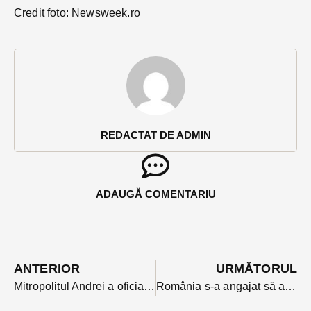
Credit foto: Newsweek.ro
REDACTAT DE ADMIN
ADAUGĂ COMENTARIU
ANTERIOR
URMĂTORUL
Mitropolitul Andrei a oficiat marți o liturghie la Penitenciarul Bistrița pentru deținuți și personalul instituției. Slujba a fost ținută în ajunul sărbătorii protectorilor Penitenciarelor, Sf. Apostoli Petru și Pavel
România s-a angajat să accesibilizeze bancomatele, automatele de bilete, serviciul 112 pentru persoanele cu dizabilități până în 2025. Serviciile sunt inexistente acum