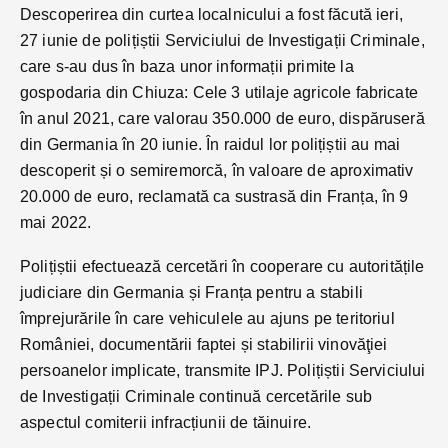
Descoperirea din curtea localnicului a fost făcută ieri,
27 iunie de polițiștii Serviciului de Investigații Criminale,
care s-au dus în baza unor informații primite la
gospodaria din Chiuza: Cele 3 utilaje agricole fabricate
în anul 2021, care valorau 350.000 de euro, dispăruseră
din Germania în 20 iunie. În raidul lor polițiștii au mai
descoperit și o semiremorcă, în valoare de aproximativ
20.000 de euro, reclamată ca sustrasă din Franța, în 9
mai 2022.
Polițiștii efectuează cercetări în cooperare cu autoritățile
judiciare din Germania și Franța pentru a stabili
împrejurările în care vehiculele au ajuns pe teritoriul
României, documentării faptei și stabilirii vinovăţiei
persoanelor implicate, transmite IPJ. Polițiștii Serviciului
de Investigații Criminale continuă cercetările sub
aspectul comiterii infracțiunii de tăinuire.