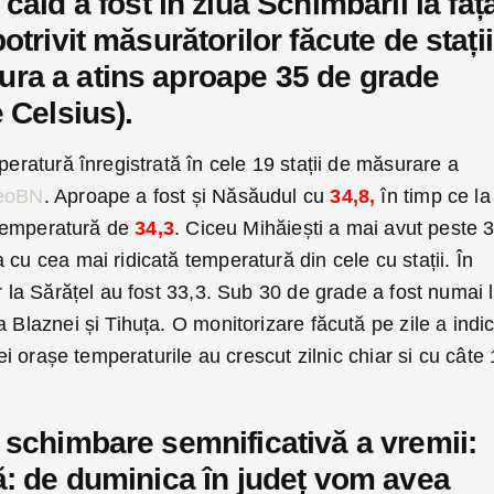
cald a fost în ziua Schimbării la faț
otrivit măsurătorilor făcute de stații
ra a atins aproape 35 de grade
 Celsius).
peratură înregistrată în cele 19 stații de măsurare a
eoBN
. Aproape a fost și Năsăudul cu
34,8,
în timp ce la
o temperatură de
34,3
. Ciceu Mihăiești a mai avut peste 
 cu cea mai ridicată temperatură din cele cu stații. În
ar la Sărățel au fost 33,3. Sub 30 de grade a fost numai 
 Blaznei și Tihuța. O monitorizare făcută pe zile a indi
rei orașe temperaturile au crescut zilnic chiar si cu câte 
 schimbare semnificativă a vremii:
ă: de duminica în județ vom avea