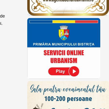
 de
u,