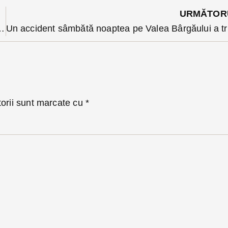
URMĂTOR
onferențieze în municipiu personalități de anvergură ale vieții culturale și științifice .
torii sunt marcate cu
*