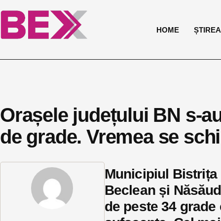
HOME
ȘTIREA 
Orașele județului BN s-a
de grade. Vremea se sch
Municipiul Bistrița
Beclean și Năsăud 
de peste 34 grade 