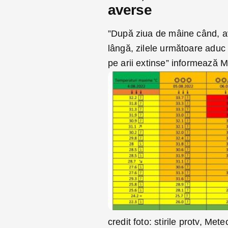
averse
”După ziua de mâine când, av
lângă, zilele următoare aduc o
pe arii extinse” informează 
credit foto: stirile protv, Met