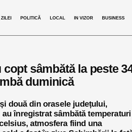
ZILEI
POLITICĂ
LOCAL
IN VIZOR
BUSINESS
u copt sâmbătă la peste 3
imbă duminică
 și două din orasele județului,
au înregistrat sâmbătă temperaturi
celsius, atmosfera fiind una