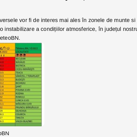
ersele vor fi de interes mai ales în zonele de munte si
 instabilizare a condițiilor atmosferice, în județul nostr
MeteoBN.
eoBN