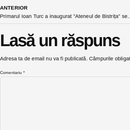
ANTERIOR
Primarul Ioan Turc a inaugurat ”Ateneul de Bistrița” seria de evenimente care va aduce să c
Lasă un răspuns
Adresa ta de email nu va fi publicată.
Câmpurile obliga
Comentariu
*