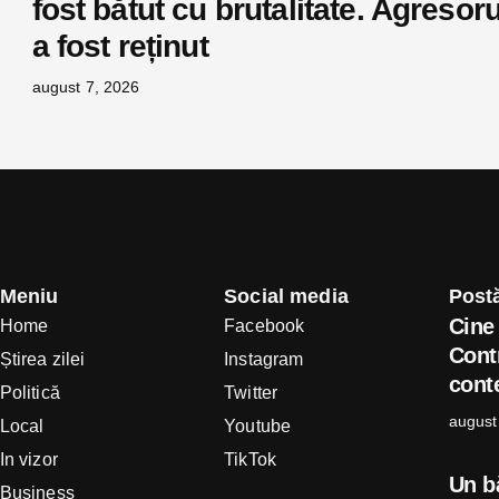
fost bătut cu brutalitate. Agresoru
a fost reținut
august 7, 2026
Meniu
Social media
Postă
Cine 
Home
Facebook
Cont
Știrea zilei
Instagram
conte
Politică
Twitter
august
Local
Youtube
In vizor
TikTok
Un b
Business