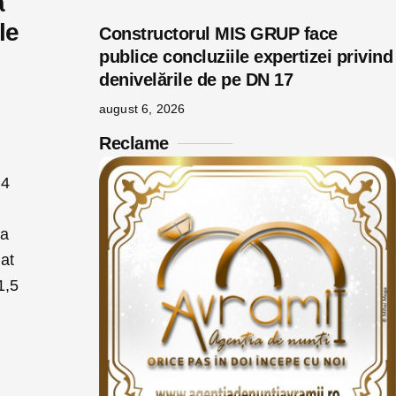
ă
le
Constructorul MIS GRUP face
publice concluziile expertizei privind
denivelările de pe DN 17
august 6, 2026
Reclame
34
la
cat
1,5