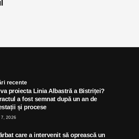
l
ri recente
va proiecta Linia Albastră a Bistriței?
ractul a fost semnat după un an de
stații și procese
 7, 2026
ărbat care a intervenit să oprească un