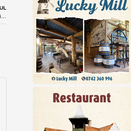
UL
Un accident sâmbătă noaptea pe Valea Bârgăului a trimis în spital o fetiță de 8 ani și o femeie