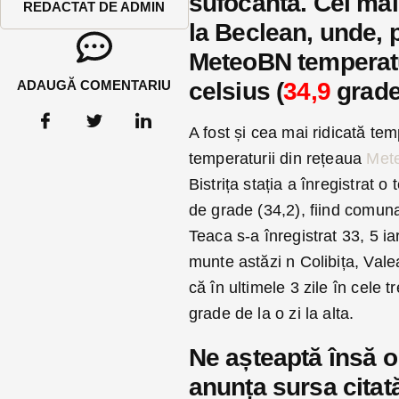
sufocanta.
Cel mai 
REDACTAT DE ADMIN
la Beclean, unde, p
MeteoBN temperatu
ADAUGĂ COMENTARIU
celsius (
34,9
grade
A fost și cea mai ridicată tem
temperaturii din rețeaua
Met
Bistrița stația a înregistrat 
de grade (34,2), fiind comuna
Teaca s-a înregistrat 33, 5 i
munte astăzi n Colibița, Valea
că în ultimele 3 zile în cele t
grade de la o zi la alta.
Ne așteaptă însă o
anunța sursa citat