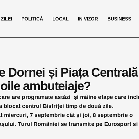
ZILEI
POLITICĂ
LOCAL
IN VIZOR
BUSINESS
e Dornei și Piața Centrală
 noile ambuteiaje?
 care are programate astăzi și mâine etape care inc
 blocat centrul Bistriței timp de două zile.
t miercuri, 7 septembrie cât și joi, 8 septembrie o
așului. Turul României se transmite pe Eurosport si