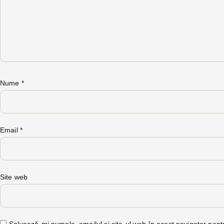
Nume
*
Email
*
Site web
Salvează-mi numele, emailul și site-ul web în acest navigator pent