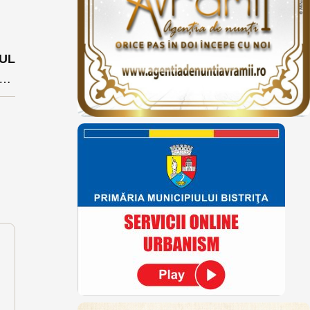
UL
e le-au făcut cicliștilor de la Turul României locuitorii din Beclean