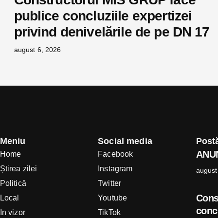
publice concluziile expertizei
privind denivelările de pe DN 17
august 6, 2026
Meniu
Social media
Postă
AN
Home
Facebook
Știrea zilei
Instagram
august
Politică
Twitter
Cons
Local
Youtube
concl
In vizor
TikTok