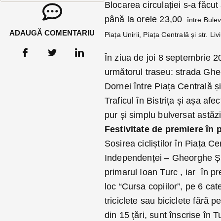
Blocarea circulației s-a făcu
până la orele 23,00
între Bulev
ADAUGĂ COMENTARIU
Piața Unirii, Piața Centrală și str. 
În ziua de joi 8 septembrie 2
următorul traseu: strada Gheo
Dornei între Piața Centrală și
Traficul în Bistrița și așa afe
pur și simplu bulversat astăzi 
Festivitate de premiere în p
Sosirea cicliștilor în Piața C
Independenței – Gheorghe Șin
primarul Ioan Turc , iar în pr
loc “Cursa copiilor”, pe 6 cat
triciclete sau biciclete fără 
din 15 țări, sunt înscrise în 