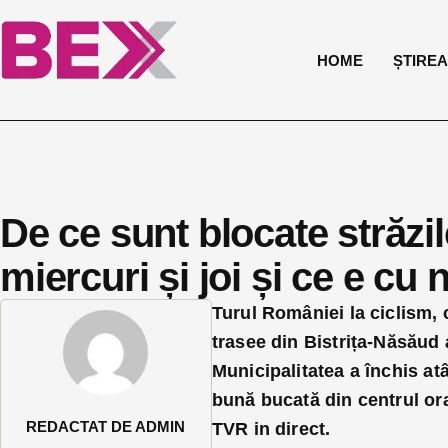
HOME
ȘTIREA 
De ce sunt blocate străzil
miercuri și joi și ce e cu
Turul României la ciclism,
trasee din Bistrița-Năsăud a
Municipalitatea a închis atâ
bună bucată din centrul or
REDACTAT DE ADMIN
TVR in direct.