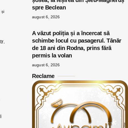
șosea, la ieșirea din Șieu-Măgheruș
spre Beclean
 și
august 6, 2026
A văzut poliția și a încercat să
schimbe locul cu pasagerul. Tânăr
tr.
de 18 ani din Rodna, prins fără
permis la volan
august 6, 2026
Reclame
e
i