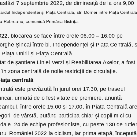
t astăzi 7 septembrie 2022, de dimineață de la ora 9,00
ardul Independenței și Piața Centrală, str. Dornei între Piața Centrală
Liviu Rebreanu, comunică Primăria Bistrița.
022, blocarea se face între orele 06.00 – 16.00 pe
rghe Șincai între bl. Independenței și Piața Centrală, s
 Piața Unirii și Piața Centrală.
ctat de șantiere Liniei Verzi și Reabilitarea Axelor, a fost
în zona centrală de noile restricții de circulație.
iața centrală
entrală este prevăzută în jurul orei 17.30, pe traseul
cai, urmată de o festivitate de premiere, anunță
eambul, între orele 15.00 și 17.00, în Piața Centrală ar
egorii de vârstă, putând participa chiar și copii mici cu
pedale. 24 de echipe profesioniste, cu peste 130 de rutier
Turul României 2022 la ciclism, iar prima etapă, începută