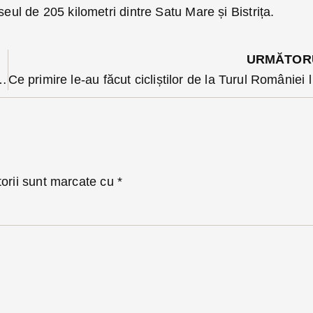
seul de 205 kilometri dintre Satu Mare și Bistrița.
URMĂTOR
 Centrală miercuri și joi și ce e cu noile ambuteiaje?
Ce primir
torii sunt marcate cu
*