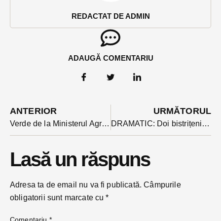
REDACTAT DE ADMIN
ADAUGĂ COMENTARIU
ANTERIOR
URMĂTORUL
Verde de la Ministerul Agriculturii pentru Grădina Urbană Transilvană, un proiect care va fi ridicat la Figa, dotat cu sere exotice și alei suspendate
DRAMATIC: Doi bistrițeni au murit, după ce mașina lor a plonjat în răul Bistrița.
Lasă un răspuns
Adresa ta de email nu va fi publicată.
Câmpurile
obligatorii sunt marcate cu
*
Comentariu
*