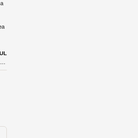
la
ea
UL
ANRE reacționează în sfârșit după valul de e-mailuri false trimise în numele operatorilor de energie și gaze