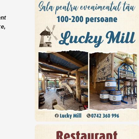
ent
xe,