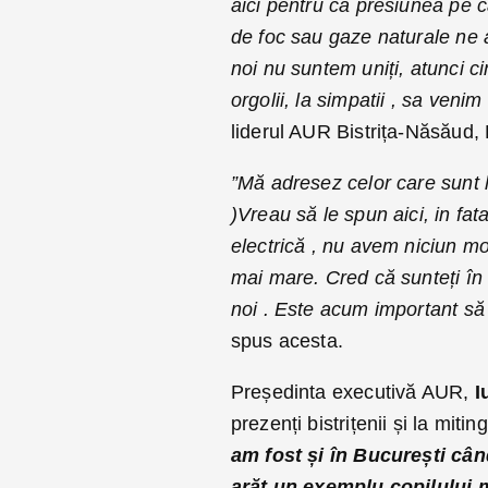
aici pentru că presiunea pe c
de foc sau gaze naturale ne 
noi nu suntem uniți, atunci
orgolii, la simpatii , sa venim 
liderul AUR Bistrița-Năsăud,
”Mă adresez celor care sunt l
)Vreau să le spun aici, in fa
electrică , nu avem niciun mo
mai mare. Cred că sunteți în 
noi . Este acum important să 
spus acesta.
Președinta executivă AUR,
I
prezenți bistrițenii și la mit
am fost și în București cân
arăt un exemplu copilului m