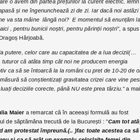
are o avem din partea prețurilor la curent electric, lemn
apasă și ne îngenunchează zi de zi. Iar dacă noi astăzi
 cine va sta mâine lângă noi? E momentul să enunțăm l
aici , pentru bunicii noștri, pentru părinții noștri”
, a spus
 Dragoș Hârjoabă.
a putere, celor care au capacitatea de a lua decizii(…
ta tuturor că atâta timp cât noi ne producem energia
tiv ca să se întoarcă la la români cu pret de 10-20 de o
măsură să conștientizați gravitatea crizei care vine pes
luați deciziile corecte, până NU este prea târziu.”
a ma
ulia Maier
a remarcat că în aceeași formulă au fost
ingul de săptămâna trecută de la București : ”
Cam tot atâ
d am protestat împreună.(.. )fac toate acestea ca să
eu și ca să arăt un exemplu celorlalte femei din