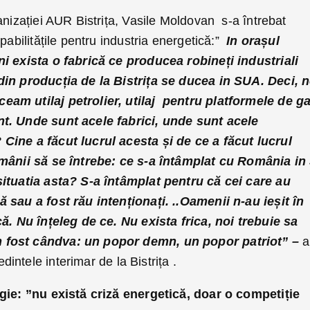
anizației AUR Bistrița, Vasile Moldovan s-a întrebat
pabilitățile pentru industria energetică:”
In orașul
ni exista o fabrică ce producea robineți industriali
din producția de la Bistrița se ducea in SUA. Deci, n
am utilaj petrolier, utilaj pentru platformele de g
t. Unde sunt acele fabrici, unde sunt acele
Cine a făcut lucrul acesta și de ce a făcut lucrul
omânii să se întrebe: ce s-a întâmplat cu România in
situatia asta? S-a întâmplat pentru că cei care au
 sau a fost rău intenționați. ..Oamenii n-au ieșit în
că. Nu înțeleg de ce. Nu exista frica, noi trebuie sa
 fost cândva: un popor demn, un popor patriot” –
a
dintele interimar de la Bistrița .
rgie: ”nu există criză energetică, doar o competiție