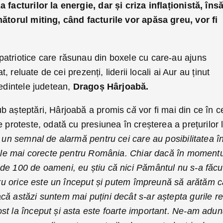
 facturilor la energie, dar și criza inflaționistă, îns
mătorul miting, când facturile vor apăsa greu, vor fi
atriotice care răsunau din boxele cu care-au ajuns
at, reluate de cei prezenți, liderii locali ai Aur au ținut
sedintele judetean,
Dragoș Hârjoabă.
b așteptări, Hârjoabă a promis c
ă
vor fi mai din ce în c
e proteste, odată cu presiunea în creșterea a prețurilor 
un semnal de alarmă pentru cei care au posibilitatea î
 cele mai corecte pentru România. Chiar dacă în momentu
de 100 de oameni, eu știu că nici Pământul nu s-a făcu
ntru orice este un început și putem împreună să arătăm 
ă astăzi suntem mai puțini decât s-ar aștepta gurile re
st la început și asta este foarte important. Ne-am adun