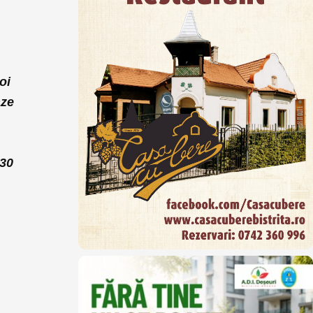
oi
aze
 30