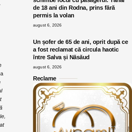
schimbe locul cu pasagerul. Tânăr
ă
de 18 ani din Rodna, prins fără
permis la volan
august 6, 2026
Un șofer de 65 de ani, oprit după ce
a fost reclamat că circula haotic
între Salva și Năsăud
e
august 6, 2026
la
Reclame
n
l
t
că
le,
at