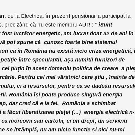
an
, de la Electrica, în prezent pensionar a participat la
curs, precizând că nu este membru AUR : ”
îSunt
fost lucrător energetic, am lucrat doar 32 de ani în
 vă pot spune că cunosc foarte bine sistemul
spun ca în România nu există nicio criza energetică, 
tiție între speculanții, așa numitii furnizori de
cel puțin în acest domeniu politica de creare a pie
cărie. Pentru cei mai vârstnici care știu , înainte de
temului, ci a resurselor, pentru ca se dadeau resursel
torii. România își poate produce singură energia
cep, dar cred că e la fel. România a schimbat
 a făcut liberalizarea pieței (…) energia electrică n-
 ca morcovii sau cartofii, ci un drept, un serviciu
ce se întâmplă, nu am nicio funcție și nici nu-mi