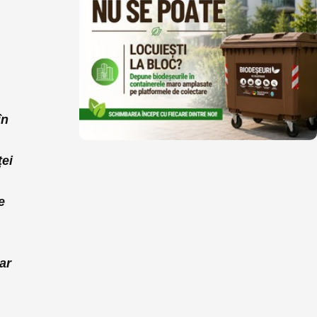
în
ței
e
ar