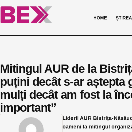
HOME
ȘTIREA 
Mitingul AUR de la Bistr
puțini decât s-ar aștepta 
mulți decât am fost la înc
important”
Liderii AUR Bistrița-Năsău
oameni la mitingul organiza