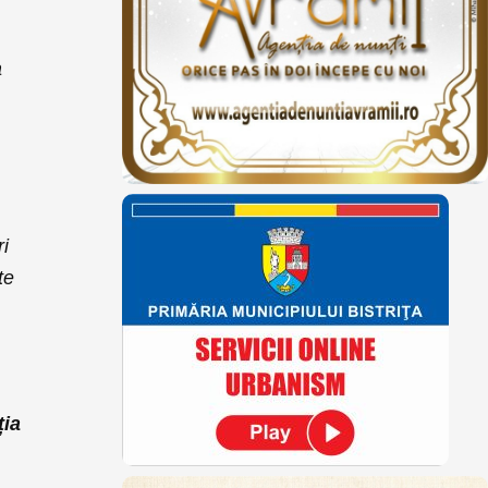
a
ri
te
i
ția