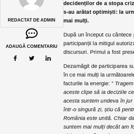
decidenților de a stopa criza
s-au arătat optimiști: la ur
REDACTAT DE ADMIN
mai mulți.
După un început cu cântece p
participanții la mitigul autoriz
ADAUGĂ COMENTARIU
discursuri. Primul a fost pre
Dezamăgit de participarea su
în ce mai mulți la următoarel
facturile la energie: ”
Tragem 
aceste clipe să ia deciziile
acesta suntem undeva în jur 
într-o singură zi, știu că pe
România este unită. Chiar dac
suntem mai mulți decât am fo