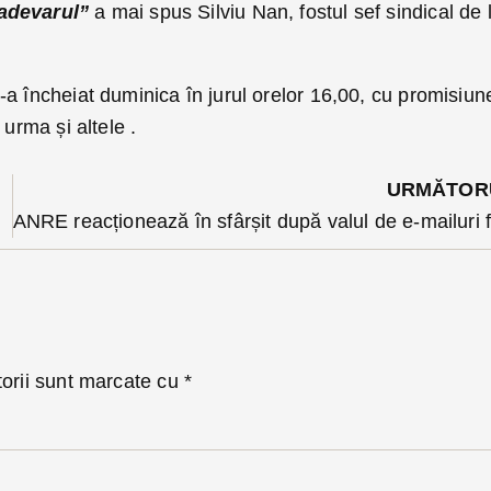
 adevarul”
a mai spus Silviu Nan, fostul sef sindical de 
a încheiat duminica în jurul orelor 16,00, cu promisiun
 urma și altele .
URMĂTOR
ietonale
torii sunt marcate cu
*