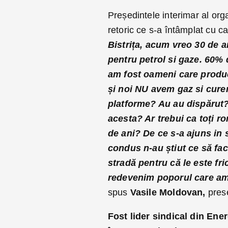
Președintele interimar al org
retoric ce s-a întâmplat cu ca
Bistrița, acum vreo 30 de a
pentru petrol si gaze. 60% 
am fost oameni care produce
și noi NU avem gaz si curen
platforme? Au au dispărut? 
acesta? Ar trebui ca toți r
de ani? De ce s-a ajuns in 
condus n-au știut ce să facă
stradă pentru că le este fri
redevenim poporul care am
spus
Vasile Moldovan,
prese
Fost lider sindical din Ene