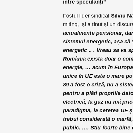
între speculanți”
Fostul lider sindical
Silviu N
miting, și a ținut și un dis
actualmente pensionar, dar 
sistemul energetic, așa că
energetic .. . Vreau sa va 
România exista doar o compe
energie, … acum în Europa 
unice în UE este o mare por
89 a fost o criză, nu a sis
pentru a plăti propriile da
electrică, la gaz nu mă pri
paradigma, la cererea UE și
trebui considerată
o marfă,
public. …. Știu foarte bine 