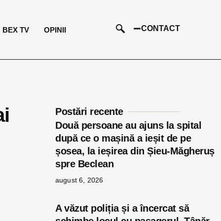
CONTACT
BEX TV
OPINII
ai
Postări recente
Două persoane au ajuns la spital
după ce o mașină a ieșit de pe
șosea, la ieșirea din Șieu-Măgheruș
spre Beclean
august 6, 2026
A văzut poliția și a încercat să