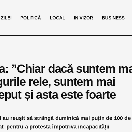
ZILEI
POLITICĂ
LOCAL
IN VIZOR
BUSINESS
ița: ”Chiar dacă suntem m
gurile rele, suntem mai
eput și asta este foarte
d au reușit să strângă duminică mai puțin de 100 de
t pentru a protesta împotriva incapacității