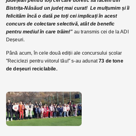
județean pentru toți cei care doresc să facem din
Bistrița-Năsăud un județ mai curat! Le mulțumim și îi
felicităm încă o dată pe toți cei implicați în acest
concurs de colectare selectivă, atât de benefic
pentru mediul în care trăim!”
au transmis cei de la ADI
Deșeuri.
Până acum, în cele două ediții ale concursului școlar
”Reciclezi pentru viitorul tău!” s-au adunat
73 de tone
de deșeuri reciclabile.