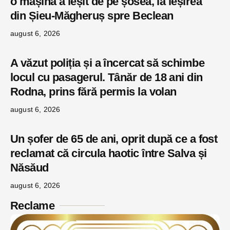
o mașină a ieșit de pe șosea, la ieșirea
din Șieu-Măgheruș spre Beclean
august 6, 2026
A văzut poliția și a încercat să schimbe
locul cu pasagerul. Tânăr de 18 ani din
Rodna, prins fără permis la volan
august 6, 2026
Un șofer de 65 de ani, oprit după ce a fost
reclamat că circula haotic între Salva și
Năsăud
august 6, 2026
Reclame