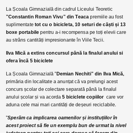
La Școala Gimnazială din cadrul Liceului Teoretic
”Constantin Roman Vivu” din Teaca
premiile au fost
suplimentate
tot cu o bicicleta, 10 seturi de căști și 13
boxe portabile
pentru a-i recompensa pe toți elevii care
au strâns cantități impresionante în Viile Tecii.
Ilva Mică a extins concursul până la finalul anului si
ofera încă 5 biciclete
La Școala Gimnazială ”
Demian Nechiti” din Ilva Mică,
primăria din localitate a anunțat că va prelungi acest
concurs școlar de colectare separată până la finalul
anului școlar și va acorda
5 biciclete copiilor
care vor
aduna cele mai mari cantități de deșeuri reciclabile.
”
Sperăm ca implicarea oamenilor și instituțiilor în
acest proiect să fie un exemplu bun de urmat la nivel