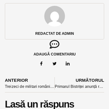
REDACTAT DE ADMIN
ADAUGĂ COMENTARIU
ANTERIOR
URMĂTORUL
Treizeci de militari români, între care doi bistrițeni și-au pierdut viața în teatrele de război. Ministerul Apărării i-a omagiat vineri de ziua veteranilor căzuți departe de casă
Primarul Bistriței anunță reevaluarea proiectului reabilitării parcului dendrologic de la CNLR, făcut prin 2017. Ce răspuns a primit imediat de la ecologistul Bălan
Lasă un răspuns