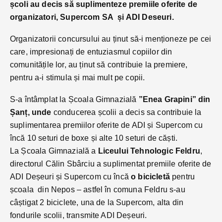
școli au decis să suplimenteze premiile oferite de
organizatori, Supercom SA și ADI Deseuri.
Organizatorii concursului au ținut să-i menționeze pe cei
care, impresionați de entuziasmul copiilor din
comunitățile lor, au ținut să contribuie la premiere,
pentru a-i stimula și mai mult pe copii.
S-a întâmplat la Școala Gimnazială
”Enea Grapini” din
Șanț, unde
conducerea școlii a decis sa contribuie la
suplimentarea premiilor oferite de ADI și Supercom cu
încă 10 seturi de boxe și alte 10 seturi de căști.
La Școala Gimnazială a
Liceului Tehnologic Feldru
,
directorul Călin Sbârciu a suplimentat premiile oferite de
ADI Deșeuri și Supercom cu încă
o bicicletă
pentru
școala din Nepos – astfel în comuna Feldru s-au
câștigat 2 biciclete, una de la Supercom, alta din
fondurile scolii, transmite ADI Deșeuri.